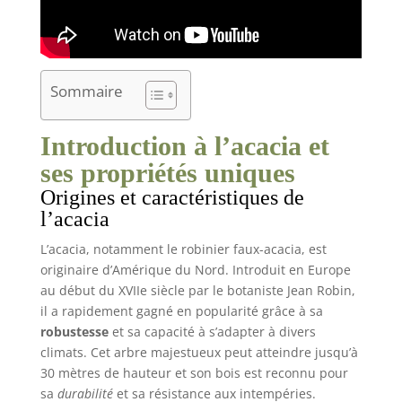
Sommaire
Introduction à l’acacia et
ses propriétés uniques
Origines et caractéristiques de
l’acacia
L’acacia, notamment le robinier faux-acacia, est
originaire d’Amérique du Nord. Introduit en Europe
au début du XVIIe siècle par le botaniste Jean Robin,
il a rapidement gagné en popularité grâce à sa
robustesse
et sa capacité à s’adapter à divers
climats. Cet arbre majestueux peut atteindre jusqu’à
30 mètres de hauteur et son bois est reconnu pour
sa
durabilité
et sa résistance aux intempéries.