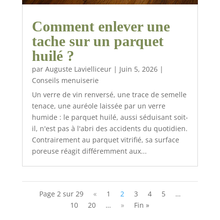
Comment enlever une
tache sur un parquet
huilé ?
par
Auguste Lavielliceur
|
Juin 5, 2026
|
Conseils menuiserie
Un verre de vin renversé, une trace de semelle
tenace, une auréole laissée par un verre
humide : le parquet huilé, aussi séduisant soit-
il, n'est pas à l'abri des accidents du quotidien.
Contrairement au parquet vitrifié, sa surface
poreuse réagit différemment aux...
Page 2 sur 29
«
1
2
3
4
5
…
10
20
…
»
Fin »