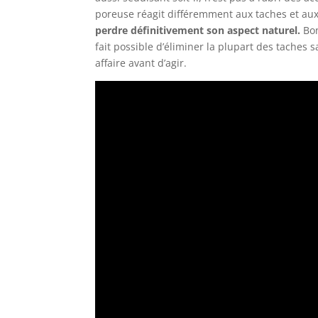
poreuse réagit différemment aux taches et au
perdre définitivement son aspect naturel.
Bon
fait possible d’éliminer la plupart des taches sa
affaire avant d’agir.