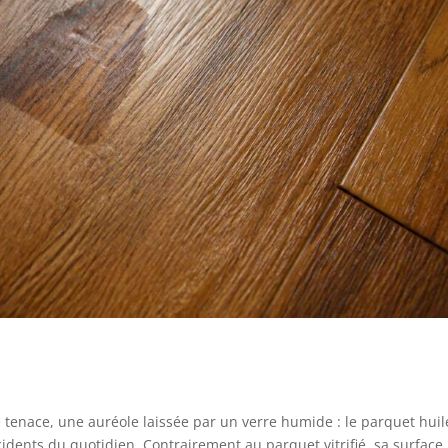
 tenace, une auréole laissée par un verre humide : le parquet huil
accidents du quotidien. Contrairement au parquet vitrifié, sa surface