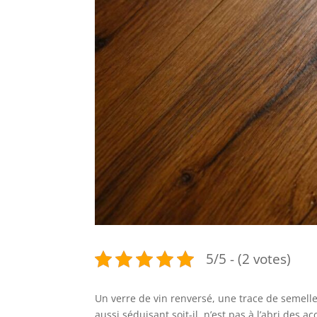
5/5 - (2 votes)
Un verre de vin renversé, une trace de semelle
aussi séduisant soit-il, n’est pas à l’abri des 