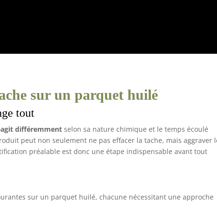
ache sur un parquet huilé
nge tout
éagit différemment
selon sa nature chimique et le temps écoulé
roduit peut non seulement ne pas effacer la tache, mais aggraver l
ntification préalable est donc une étape indispensable avant tout
courantes sur un parquet huilé, chacune nécessitant une approche