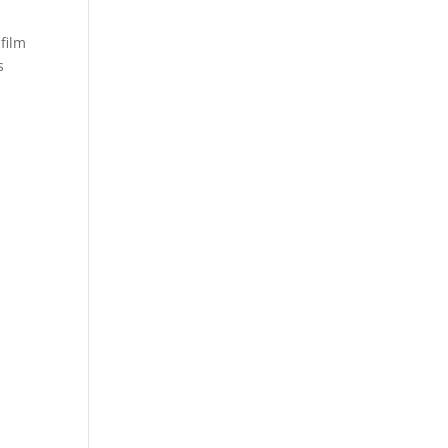
film
s
t