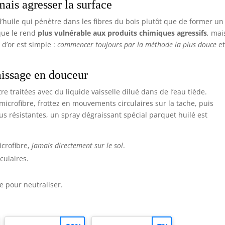
ais agresser la surface
huile qui pénètre dans les fibres du bois plutôt que de former un 
ique le rend
plus vulnérable aux produits chimiques agressifs
, mai
 d’or est simple :
commencer toujours par la méthode la plus douce
e
raissage en douceur
e traitées avec du liquide vaisselle dilué dans de l’eau tiède.
icrofibre, frottez en mouvements circulaires sur la tache, puis
us résistantes, un spray dégraissant spécial parquet huilé est
icrofibre,
jamais directement sur le sol
.
culaires.
 pour neutraliser.