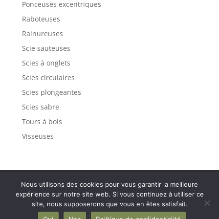
Ponceuses excentriques
Raboteuses
Rainureuses
Scie sauteuses
Scies à onglets
Scies circulaires
Scies plongeantes
Scies sabre
Tours à bois
Visseuses
Politique de confidentialité
Mentions légales
Nous utilisons des cookies pour vous garantir la meilleure
Plan de site
Contact
expérience sur notre site web. Si vous continuez à utiliser ce
site, nous supposerons que vous en êtes satisfait.
Oui
Non
Politique de confidentialité