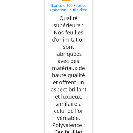
ILantule 100 Feuilles
Imitation Feuille d'or
pour Projet d'art
Qualité
décoration
Artisanale,Feuille D'or
supérieure :
Imitation,Décoration
Nos feuilles
de Ongles Nail, Art
Projet d'Arts
d'or imitation
Peinture(8x8cm)
sont
fabriquées
avec des
matériaux de
haute qualité
et offrent un
aspect brillant
et luxueux,
similaire à
celui de l'or
véritable.
Polyvalence :
Ces feuilles