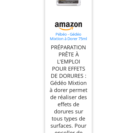
Pébéo - Gédéo
Mixtion à Dorer 75ml
- Préparation à l'Eau
PRÉPARATION
pour Encoller Feuilles
et Copeaux à Dorer -
PRÊTE À
Prêt à l'Emploi -
L'EMPLOI
Simplicité
d'Utilisation, Qualité
POUR EFFETS
Professionnelle,
Blanc/Transparent
DE DORURES :
Gédéo Mixtion
à dorer permet
de réaliser des
effets de
dorures sur
tous types de
surfaces. Pour
encoller de