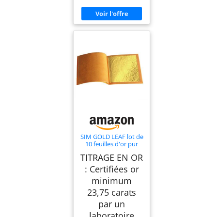
SIM GOLD LEAF lot de
10 feuilles d'or pur
alimentaire 43 mm X
TITRAGE EN OR
43 mm 24 carats
100% veritable
: Certifiées or
minimum
23,75 carats
par un
laboratoire