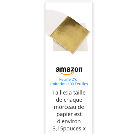
Feuille D'or
Imitation,100 Feuilles
D'or B,peut être
Taille:la taille
Utilisé pour l'artisanat
de Bronzage,la
de chaque
Décoration de
morceau de
Meubles,les œuvres
D'art,la Peinture à la
papier est
Feuille D'or,8cm x
8,5cm(3,15pouces x
d'environ
3,35pouces)
3,15pouces x