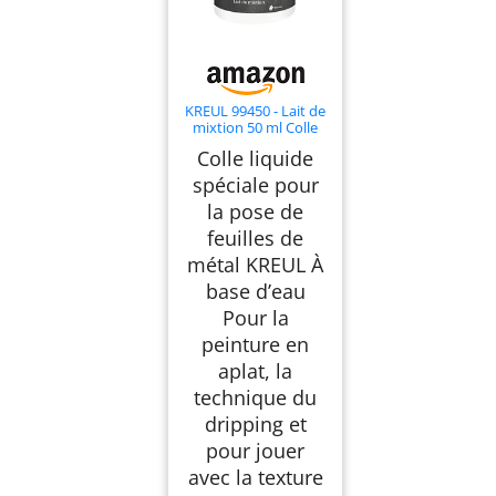
KREUL 99450 - Lait de
mixtion 50 ml Colle
liquide spéciale à base
Colle liquide
d’eau pour la pose de
feuilles de métal
spéciale pour
la pose de
feuilles de
métal KREUL À
base d’eau
Pour la
peinture en
aplat, la
technique du
dripping et
pour jouer
avec la texture