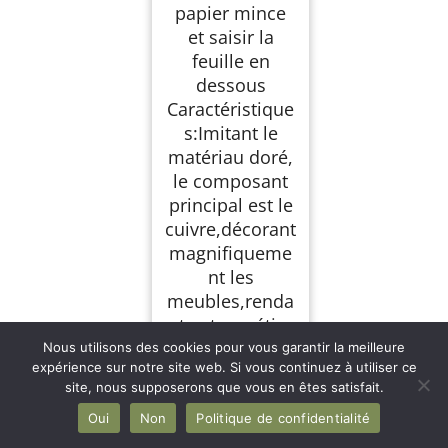
papier mince
et saisir la
feuille en
dessous
Caractéristique
s:Imitant le
matériau doré,
le composant
principal est le
cuivre,décorant
magnifiqueme
nt les
meubles,renda
nt votre métier
plus
Nous utilisons des cookies pour vous garantir la meilleure
expérience sur notre site web. Si vous continuez à utiliser ce
éblouissant
site, nous supposerons que vous en êtes satisfait.
Application:con
vient aux
Oui
Non
Politique de confidentialité
statues