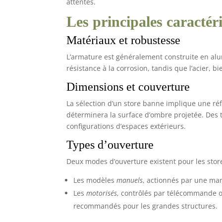
attentes.
Longueur 395 cm,
profondeur 300 cm.
Les principales caractér
Inclinaison ajustable de
30° à 100° pour adapter
l’ombre selon
Matériaux et robustesse
l’orientation du soleil.
Surface couverte 12 m².
Manivelle réversible
L’armature est généralement construite en alu
droite ou gauche pour
résistance à la corrosion, tandis que l’acier, bi
une installation flexible.
【 KIT COMPLET 】
Dimensions et couverture
Comprend toile gris
anthracite, rouleau
d’enroulement Ø 6,8 cm,
La sélection d’un store banne implique une réf
2 grands bras, 2 petits
déterminera la surface d’ombre projetée. Des ta
bras et kit de fixation
murale. Produit livré en
configurations d’espaces extérieurs.
kit avec notice détaillée
pour un montage simple
Types d’ouverture
et rapide à deux
personnes. 【
UTILISATION PRATIQUE
Deux modes d’ouverture existent pour les stor
】 Ouverture et
fermeture manuelles
Les modèles
manuels
, actionnés par une man
fluides grâce à la
manivelle. Toile
Les
motorisés
, contrôlés par télécommande 
déperlante résistante à
l’humidité légère et
recommandés pour les grandes structures.
traitée anti-décoloration.
Recommandé de replier