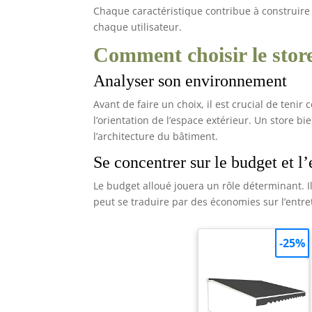
le store en cas de vents
Chaque caractéristique contribue à construire
forts ou d’intempéries
chaque utilisateur.
importantes pour
préserver ses
performances.
Comment choisir le stor
Analyser son environnement
Avant de faire un choix, il est crucial de tenir
l’orientation de l’espace extérieur. Un store 
l’architecture du bâtiment.
Se concentrer sur le budget et l’
Le budget alloué jouera un rôle déterminant. Il
peut se traduire par des économies sur l’entre
-25%