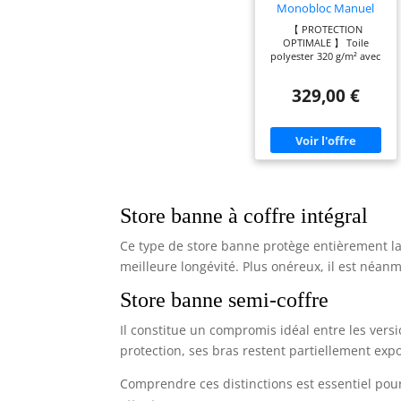
Monobloc Manuel
395x300 cm Gris
【 PROTECTION
Anthracite - Vecchio
OPTIMALE 】 Toile
Toile 320g/m² UV50+ -
polyester 320 g/m² avec
Structure Aluminium
traitement UV50+ pour
thermolaqué RAL
filtrer efficacement les
7016 - Inclinaison
329,00 €
rayons du soleil et créer
réglable 30 à 100° -
une zone d’ombre
Protection terrasse 12
confortable de 12 m².
m²
Idéal pour terrasse ou
jardin, il améliore le
confort thermique et
protège votre mobilier
extérieur durant les
périodes ensoleillées. 【
Store banne à coffre intégral
STRUCTURE DURABLE 】
Armature en aluminium
Ce type de store banne protège entièrement la 
thermolaqué gris
anthracite RAL 7016
meilleure longévité. Plus onéreux, il est néan
résistante à la corrosion
et aux variations
Store banne semi-coffre
climatiques. Conception
monobloc assurant
stabilité et longévité sans
Il constitue un compromis idéal entre les versi
entretien spécifique.
protection, ses bras restent partiellement expo
Solution fiable pour un
usage saisonnier
régulier. 【 DIMENSIONS
Comprendre ces distinctions est essentiel pour
& RÉGLAGES 】