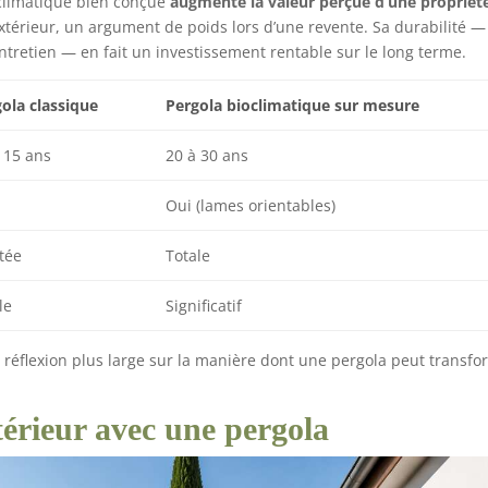
oclimatique bien conçue
augmente la valeur perçue d’une propriét
extérieur, un argument de poids lors d’une revente. Sa durabilité —
entretien — en fait un investissement rentable sur le long terme.
ola classique
Pergola bioclimatique sur mesure
 15 ans
20 à 30 ans
Oui (lames orientables)
tée
Totale
le
Significatif
 réflexion plus large sur la manière dont une pergola peut transfo
térieur avec une pergola