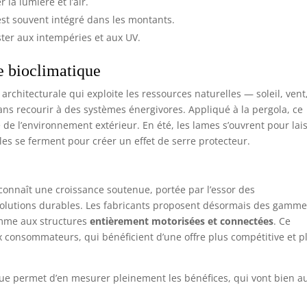
la lumière et l’air.
est souvent intégré dans les montants.
ster aux intempéries et aux UV.
re bioclimatique
rchitecturale qui exploite les ressources naturelles — soleil, vent
ns recourir à des systèmes énergivores. Appliqué à la pergola, ce
e de l’environnement extérieur. En été, les lames s’ouvrent pour lai
 elles se ferment pour créer un effet de serre protecteur.
onnaît une croissance soutenue, portée par l’essor des
olutions durables. Les fabricants proposent désormais des gamm
amme aux structures
entièrement motorisées et connectées
. Ce
consommateurs, qui bénéficient d’une offre plus compétitive et p
ue permet d’en mesurer pleinement les bénéfices, qui vont bien a