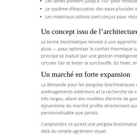
Les lames pivotent jusqu’à 150° pour moduler 
Le système d’évacuation des eaux pluviales 
Les matériaux utilisés sont conçus pour rési
Un concept issu de l’architectu
Le terme
bioclimatique
renvoie à une approche a
pluie — pour optimiser le confort thermique sa
principe se traduit par une gestion intelligent
circuler l’air et éviter la surchauffe. En hiver,
Un marché en forte expansion
La demande pour les pergolas bioclimatiques c
aménagements extérieurs et la recherche de s
très larges, allant des modèles d’entrée de g
dynamisme du marché profite directement aux 
personnalisable que jamais.
Comprendre ce qu’est une pergola bioclimatiq
delà du simple agrément visuel.