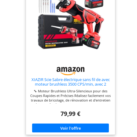
XIAZIR Scie Sabre électrique sans fil de avec
moteur brushless 3500 CPS/min, avec 2
batteries 21 V 4000 mAh, Kit de 8 Lames
🔧 Moteur Brushless Ultra-Silencieux pour des
pour Bois, Métal, PVC et Plastique, pour
Coupes Rapides et Précises Réalisez facilement vos
arbres, jardin
travaux de bricolage, de rénovation et d'entretien
extérieur grâce à cette scie sabre sans fil compacte.
Son moteur brushless haute performance atteint
79,99 €
jusqu'à 3500 courses par minute, offrant 25 % de
bruit en moins et jusqu'à 37 % de vitesse de coupe
supplémentaire par rapport aux moteurs
traditionnels. Idéale pour élaguer des branches,
couper des tuyaux PVC, démonter des meubles