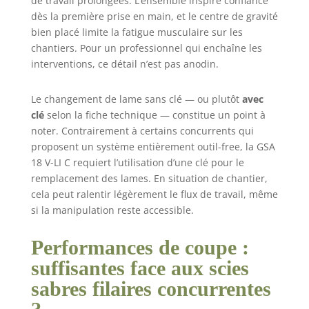
de travail prolongées. L’ensemble inspire confiance
avec : GSA 18 V-LI
dès la première prise en main, et le centre de gravité
C, 1 lame de scie
bien placé limite la fatigue musculaire sur les
sabre S 922 AF
chantiers. Pour un professionnel qui enchaîne les
pour métal, 1
interventions, ce détail n’est pas anodin.
lame de scie
sabre S 922 EF
pour métal, 1
Le changement de lame sans clé — ou plutôt
avec
lame de scie
clé
selon la fiche technique — constitue un point à
sabre S 922 HF
noter. Contrairement à certains concurrents qui
pour bois et
proposent un système entièrement outil-free, la GSA
métal, L-BOXX 136
18 V-LI C requiert l’utilisation d’une clé pour le
remplacement des lames. En situation de chantier,
cela peut ralentir légèrement le flux de travail, même
si la manipulation reste accessible.
Performances de coupe :
suffisantes face aux scies
sabres filaires concurrentes