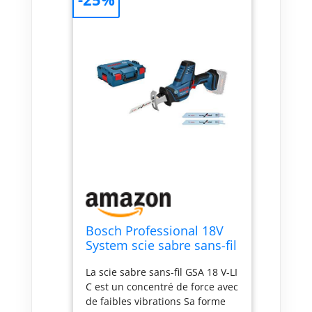
Bosch Professional 18V
System scie sabre sans-fil
GSA 18 V-LI C (version
La scie sabre sans-fil GSA 18 V-LI
Compact, avec 3 lames
C est un concentré de force avec
de scie sabre, L-BOXX)
de faibles vibrations Sa forme