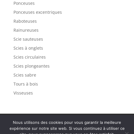
Ponceuses
Ponceuses excentriques
Raboteuses
Rainureuses
Scie sauteuses
Scies à onglets
Scies circulaires
Scies plongeantes
Scies sabre
Tours à bois
Visseuses
Politique de confidentialité
Mentions légales
Nous utilisons des cookies pour vous garantir la meilleure
Plan de site
Contact
expérience sur notre site web. Si vous continuez à utiliser ce