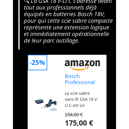
🔍
La GSA 18 V-LI C s’adresse avant
tout aux professionnels déjà
équipés en batteries Bosch 18V,
pour qui cette scie sabre compacte
représente une extension logique
et immédiatement opérationnelle
de leur parc outillage.
-25%
Bosch
Professional
18V System
La scie sabre
scie sabre
sans-fil GSA 18 V-
sans-fil GSA 18
LI C est un
V-LI C (version
concentré de
Compact, avec
234,00 €
force avec de
3 lames de
175,00 €
faibles vibrations
scie sabre, L-