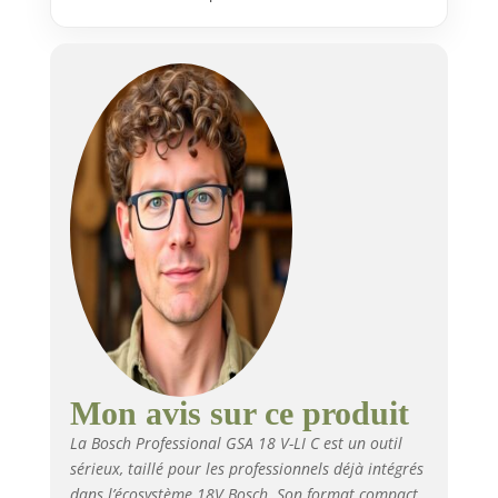
AMPShare. Livré avec : GSA 18 V-
LI C, 1 lame de scie sabre S 922
AF pour métal, 1 lame de scie
sabre S 922 EF pour métal, 1
lame de scie sabre S 922 HF
pour bois et métal, L-BOXX 136
Mon avis sur ce produit
La Bosch Professional GSA 18 V-LI C est un outil
sérieux, taillé pour les professionnels déjà intégrés
dans l’écosystème 18V Bosch. Son format compact