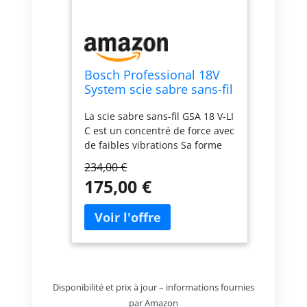
Bosch Professional 18V
System scie sabre sans-fil
GSA 18 V-LI C (version
La scie sabre sans-fil GSA 18 V-LI
Compact, avec 3 lames
C est un concentré de force avec
de scie sabre, L-BOXX)
de faibles vibrations Sa forme
compacte permet un usage
234,00 €
polyvalent - même d’une seule
175,00 €
main ou en hauteur Très faibles
vibrations pour un travail
agréable avec la scie sabre
sans-fil AMPShare : Les batteries
et chargeurs sont entièrement
compatibles avec le Professional
18V System Bosch et avec de
Disponibilité et prix à jour – informations fournies
nombreux autres outils de
l’Alliance multi-marques
par Amazon