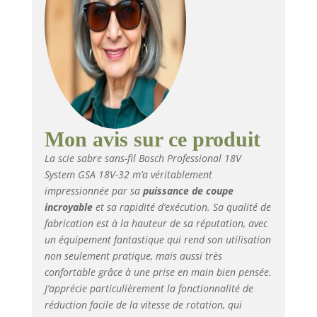
AMPShare : Les
batteries et chargeurs
sont entièrement
compatibles avec le
Professional 18V
System Bosch et avec
de nombreux autres
outils de l’Alliance
multi-marques
Mon avis sur ce produit
AMPShare. Livré avec :
La scie sabre sans-fil Bosch Professional 18V
GSA 18V-32, 1 lame de
System GSA 18V-32 m’a véritablement
scie sabre S 1130 CF
impressionnée par sa
puissance de coupe
Endurance for Heavy
Metal (disponible
incroyable
et sa rapidité d’exécution. Sa qualité de
séparément pat pack
fabrication est à la hauteur de sa réputation, avec
de 5), coffret de
un équipement fantastique qui rend son utilisation
transport
non seulement pratique, mais aussi très
confortable grâce à une prise en main bien pensée.
J’apprécie particulièrement la fonctionnalité de
réduction facile de la vitesse de rotation, qui