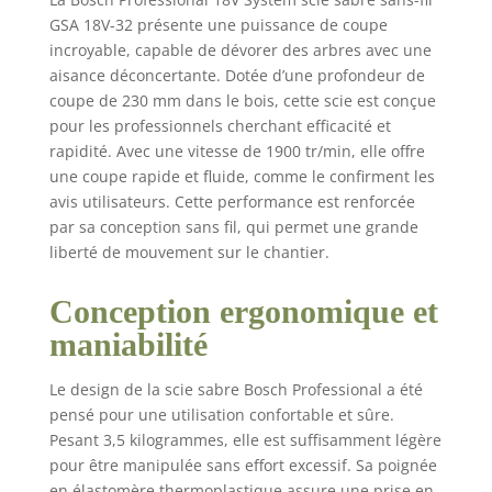
fatigue grâce à des
GSA 18V-32 présente une puissance de coupe
vibrations minimales
incroyable, capable de dévorer des arbres avec une
pendant l’utilisation
aisance déconcertante. Dotée d’une profondeur de
AMPShare : Les
batteries et chargeurs
coupe de 230 mm dans le bois, cette scie est conçue
sont entièrement
pour les professionnels cherchant efficacité et
compatibles avec le
rapidité. Avec une vitesse de 1900 tr/min, elle offre
Professional 18V
une coupe rapide et fluide, comme le confirment les
System Bosch et avec
avis utilisateurs. Cette performance est renforcée
de nombreux autres
par sa conception sans fil, qui permet une grande
outils de l’Alliance
liberté de mouvement sur le chantier.
multi-marques
AMPShare. Livré avec :
Conception ergonomique et
GSA 18V-32, 1 lame de
scie sabre S 1130 CF
maniabilité
Endurance for Heavy
Metal (disponible
Le design de la scie sabre Bosch Professional a été
séparément pat pack
pensé pour une utilisation confortable et sûre.
de 5), coffret de
Pesant 3,5 kilogrammes, elle est suffisamment légère
transport
pour être manipulée sans effort excessif. Sa poignée
en élastomère thermoplastique assure une prise en