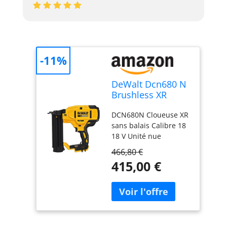
-11%
DeWalt Dcn680 N
Brushless XR
Calibre 18 BRAD
DCN680N Cloueuse XR
Cloueuse 18 Volt
sans balais Calibre 18
unité Bare
18 V Unité nue
Argenté XS
Numéro du modèle :
466,80 €
DCN680N Couleur :
415,00 €
multicolore