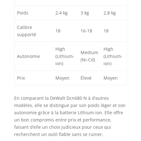
Poids
2,4 kg
3 kg
2,8 kg
Calibre
18
16-18
18
supporté
High
High
Medium
Autonomie
(Lithium-
(Lithium-
(Ni-Cd)
ion)
ion)
Prix
Moyen
Élevé
Moyen
En comparant la DeWalt Dcn680 N à d’autres
modèles, elle se distingue par son poids léger et son
autonomie grâce à la batterie Lithium-ion. Elle offre
un bon compromis entre prix et performance,
faisant d’elle un choix judicieux pour ceux qui
recherchent un outil fiable sans se ruiner.