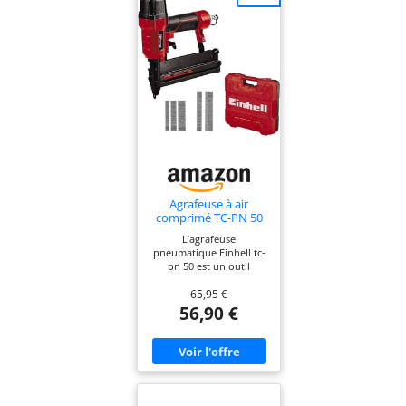
Agrafeuse à air
comprimé TC-PN 50
L’agrafeuse
pneumatique Einhell tc-
pn 50 est un outil
polyvalent pour une
65,95 €
utilisation dans l’atelier,
dans la maison et au
56,90 €
garage. Cet appareil 2-
en-1 combinant une
agrafeuse et un cloueuse
pneumatique est idéal
pour les travaux de
réfection et de
rénovation. La poignée