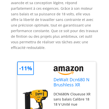
avancée et sa conception légère, répond
parfaitement à ces exigences. Grâce à son moteur
sans balais et sa puissance de 18 volts, elle vous
offre la liberté de travailler sans contrainte et avec
une précision optimale, tout en garantissant une
performance constante. Que ce soit pour des travaux
de finition ou des projets plus ambitieux, cet outil
vous permettra de réaliser vos tâches avec une
efficacité redoutable.
-11%
DeWalt Dcn680 N
Brushless XR
Calibre 18 BRAD
DCN680N Cloueuse XR
Cloueuse 18 Volt
sans balais Calibre 18
unité Bare
18 V Unité nue
Argenté XS