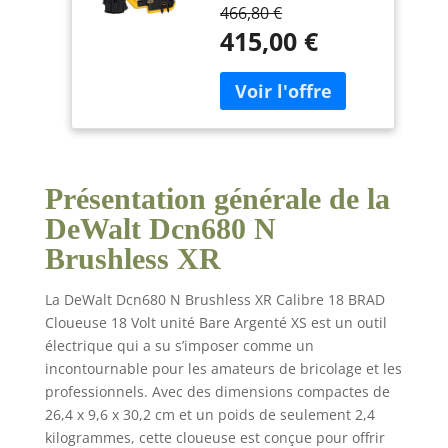
Numéro du modèle :
466,80 €
DCN680N Couleur :
415,00 €
multicolore
Présentation générale de la
DeWalt Dcn680 N
Brushless XR
La DeWalt Dcn680 N Brushless XR Calibre 18 BRAD
Cloueuse 18 Volt unité Bare Argenté XS est un outil
électrique qui a su s’imposer comme un
incontournable pour les amateurs de bricolage et les
professionnels. Avec des dimensions compactes de
26,4 x 9,6 x 30,2 cm et un poids de seulement 2,4
kilogrammes, cette cloueuse est conçue pour offrir