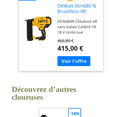
DeWalt Dcn680 N
Brushless XR
Calibre 18 BRAD
DCN680N Cloueuse XR
Cloueuse 18 Volt
sans balais Calibre 18
unité Bare
18 V Unité nue
Argenté XS
Numéro du modèle :
466,80 €
DCN680N Couleur :
415,00 €
multicolore
Découvrez d’autres
cloueuses
-14%