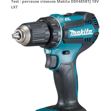
Test : perceuse visseuse Makita DDF485RTJ 18V
LXT