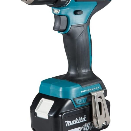
tri de
l'outil
après
utilisa
tion |
Des
bande
s
velcro
et
élasti
ques
garan
tissen
t un
mainti
en sûr
des
outils
| Très
grand
s
chiffre
s sur
les
douill
es
ENSE
MBLE
COMP