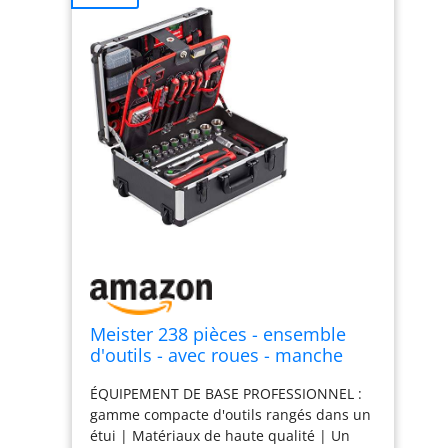
Meister 238 pièces - ensemble
d'outils - avec roues - manche
télescopique/mallette à outils
ÉQUIPEMENT DE BASE PROFESSIONNEL :
professionnelle remplie/boîte à
gamme compacte d'outils rangés dans un
outils mobile sur roues/boîte à
étui | Matériaux de haute qualité | Un
outils complète avec outils/