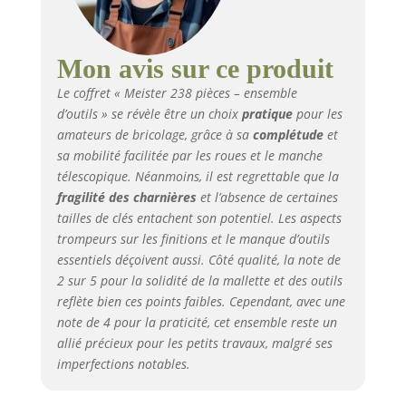
complet de mécanique de précision pour
la réparation de téléphones portables
DÉTAILS DU PRODUIT : Dimensions : 460 x
350 x 190 mm (L x L x H) | Poids : 14 kg
Mon avis sur ce produit
Le coffret « Meister 238 pièces – ensemble
d’outils » se révèle être un choix
pratique
pour les
amateurs de bricolage, grâce à sa
complétude
et
sa mobilité facilitée par les roues et le manche
télescopique. Néanmoins, il est regrettable que la
fragilité des charnières
et l’absence de certaines
tailles de clés entachent son potentiel. Les aspects
trompeurs sur les finitions et le manque d’outils
essentiels déçoivent aussi. Côté qualité, la note de
2 sur 5 pour la solidité de la mallette et des outils
reflète bien ces points faibles. Cependant, avec une
note de 4 pour la praticité, cet ensemble reste un
allié précieux pour les petits travaux, malgré ses
imperfections notables.