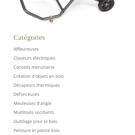
les
clés à
goupil
le,
jusqu'
aux
douill
Catégories
es |
Kit
compl
Affleureuses
et de
méca
Cloueurs électriques
nique
de
Conseils menuiserie
précis
ion
Création d'objets en bois
pour
la
Décapeurs thermiques
répar
ation
Défonceuses
de
téléph
Meuleuses d'angle
ones
porta
Multitools oscillants
bles
DÉTAI
Outillage pour le bois
LS DU
PROD
Peinture et patine bois
UIT :