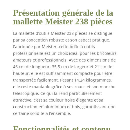
sur le chariot | Poignée extensible et
réglable en hauteur dans les 2 sens
Présentation générale de la
CARACTÉRISTIQUES EXCEPTIONNELLES :
mallette Meister 238 pièces
les contours illustrés facilitent le tri de
l'outil après utilisation | Des bandes
La mallette d’outils Meister 238 pièces se distingue
velcro et élastiques garantissent un
par sa conception robuste et son aspect pratique.
maintien sûr des outils | Très grands
Fabriquée par Meister, cette boîte à outils
chiffres sur les douilles ENSEMBLE
COMPLET : outils pratiques tels que des
professionnelle est un choix idéal pour les bricoleurs
télémètres laser, des marteaux et des
amateurs et professionnels. Avec des dimensions de
scies | Des pinces pour tous les usages |
46 cm de longueur, 35,5 cm de largeur et 21 cm de
Tout sur les embouts, les tournevis et les
hauteur, elle est suffisamment compacte pour être
clés à goupille, jusqu'aux douilles | Kit
transportée facilement. Pesant 14,24 kilogrammes,
complet de mécanique de précision pour
elle reste maniable grâce à ses roues et son manche
la réparation de téléphones portables
télescopique. Ce qui la rend particulièrement
DÉTAILS DU PRODUIT : Dimensions : 460 x
attractive, c’est sa couleur noire élégante et sa
350 x 190 mm (L x L x H) | Poids : 14 kg
construction en aluminium et bois, garantissant une
certaine solidité à l’ensemble.
Fonctionnalités et contenu