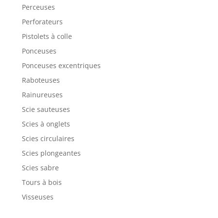
Dime
Perceuses
nsion
s : 460
Perforateurs
x 350
x 190
Pistolets à colle
mm (L
x L x
Ponceuses
H) |
Poids
Ponceuses excentriques
: 14 kg
Raboteuses
Rainureuses
Scie sauteuses
Scies à onglets
Scies circulaires
Scies plongeantes
Scies sabre
Tours à bois
Visseuses