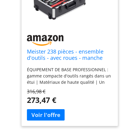
Meister 238 pièces - ensemble
d'outils - avec roues - manche
télescopique/mallette à outils
ÉQUIPEMENT DE BASE PROFESSIONNEL :
professionnelle remplie/boîte à
gamme compacte d'outils rangés dans un
outils mobile sur roues/boîte à
étui | Matériaux de haute qualité | Un
outils complète avec outils/
équipement adapté à chaque bricoleur
8971480
316,98 €
ÉTUI PRATIQUE : étui en aluminium avec
273,47 €
bords arrondis et protection des coins |
Poignée confortable pour un transport
facile | Insert intégré pour un rangement
compact des outils TRANSPORT
CONFORTABLE : les roues intégrées
facilitent le transport en tirant facilement