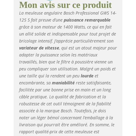
tronçonner, clé à ergots,
Mon avis sur ce produit
flasque de serrage,
La meuleuse angulaire Bosch Professional GWS 14-
écrou de serrage
125 S fait preuve d’une
puissance remarquable
grâce à son moteur de 1400 Watts, ce qui en fait
un allié solide et indispensable pour tout projet de
bricolage intensif. J’apprécie particulièrement son
variateur de vitesse
, qui est un atout majeur pour
adapter la puissance selon les matériaux
travaillés, bien que le filtre à poussière vienne un
peu compliquer son utilisation. Malgré un poids et
une taille qui la rendent un peu
lourde
et
encombrante, sa
maniabilité
reste satisfaisante,
facilitée par une bonne prise en main et un long
câble pratique. La qualité de fabrication et la
robustesse de cet outil témoignent de la fiabilité
associée à la marque Bosch. Toutefois, je dois
noter un léger bémol concernant l’emballage à la
livraison qui pourrait être amélioré. En somme, le
rapport qualité-prix de cette meuleuse est