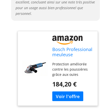
excellent, concluant ainsi sur une note très positive
pour un usage aussi bien professionnel que
personnel.
Bosch Professional
meuleuse
angulaire GWS 14-
Protection améliorée
125 S (avec
contre les poussières
poignée auxiliaire,
grâce aux ouïes
capot de
d’aération placées à
protection, capot
184,20 €
l’arrière de l’outil pour
de protection pour
une productivité
tronçonner, clé à
maximale Confort
ergots, flasque de
nettement amélioré par
serrage, écrou de
la poignée plus fine
serrage)
Sécurité renforcée grâce