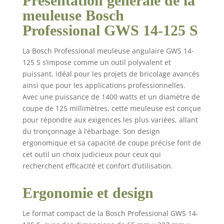
Présentation générale de la
redémarrage et à la
meuleuse Bosch
poignée latérale
Professional GWS 14-125 S
Vibration Control
Meilleur rapport
puissance/circonférence
La Bosch Professional meuleuse angulaire GWS 14-
de prise en main que le
125 S s’impose comme un outil polyvalent et
modèle antérieur et
puissant, idéal pour les projets de bricolage avancés
avec présélection de
ainsi que pour les applications professionnelles.
vitesse Livré avec : GWS
Avec une puissance de 1400 watts et un diamètre de
14-125 S, poignée
coupe de 125 millimètres, cette meuleuse est conçue
auxiliaire antivibrations,
pour répondre aux exigences les plus variées, allant
capot de protection,
du tronçonnage à l’ébarbage. Son design
capot de protection en
ergonomique et sa capacité de coupe précise font de
plastique pour
cet outil un choix judicieux pour ceux qui
tronçonner, clé à ergots,
flasque de serrage,
recherchent efficacité et confort d’utilisation.
écrou de serrage
Ergonomie et design
Le format compact de la Bosch Professional GWS 14-