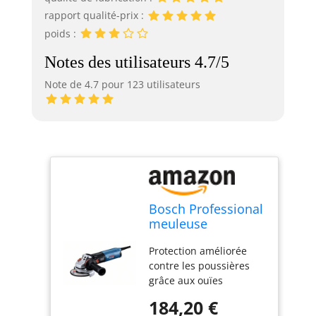
rapport qualité-prix :
poids :
Notes des utilisateurs 4.7/5
Note de 4.7 pour 123 utilisateurs
Bosch Professional
meuleuse
angulaire GWS 14-
Protection améliorée
125 S (avec
contre les poussières
poignée auxiliaire,
grâce aux ouïes
capot de
d’aération placées à
protection, capot
184,20 €
l’arrière de l’outil pour
de protection pour