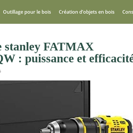
Outillage pour le bois
Création d’objets en bois
Cons
use stanley FATMAX
 puissance et efficacit
s