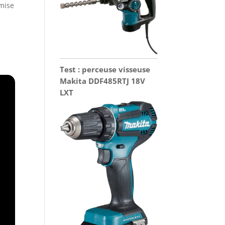
 mise
Test : perceuse visseuse
Makita DDF485RTJ 18V
LXT