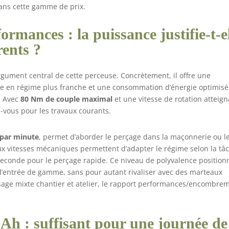
dans cette gamme de prix.
rmances : la puissance justifie-t-e
rents ?
rgument central de cette perceuse. Concrètement, il offre une
ée en régime plus franche et une consommation d’énergie optimis
. Avec
80 Nm de couple maximal
et une vitesse de rotation atteig
-vous pour les travaux courants.
 par minute
, permet d’aborder le perçage dans la maçonnerie ou l
eux vitesses mécaniques permettent d’adapter le régime selon la tâc
 seconde pour le perçage rapide. Ce niveau de polyvalence position
d’entrée de gamme, sans pour autant rivaliser avec des marteaux
sage mixte chantier et atelier, le rapport performances/encombre
2Ah : suffisant pour une journée de