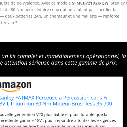
 quête de polyvalence. Avec ce modèle
SFMCD721D2K-QW
, Stanley
e de 80 Nm pour séduire ceux qui ne veulent pas sacrifier la
vré — deux batteries 2Ah, un chargeur et une mallette — renforce
 terrain ?
 un kit complet et immédiatement opérationnel, la
attention sérieuse dans cette gamme de prix.
tanley FATMAX Perceuse à Percussion sans Fil
8V Lithium Ion 80 Nm Moteur Brushless 35 700
ps/mn Avec 1 Mallette 2 Batteries 2Ah 1 Chargeur
ouvelle génération V20 plus fiable et plus durable que la
amme FATMAX V20 SFMCD721D2K-QW
récédente gamme 18V : pour répondre à toutes les exigences
rofessionnelles Machine puissante pour des exécutions