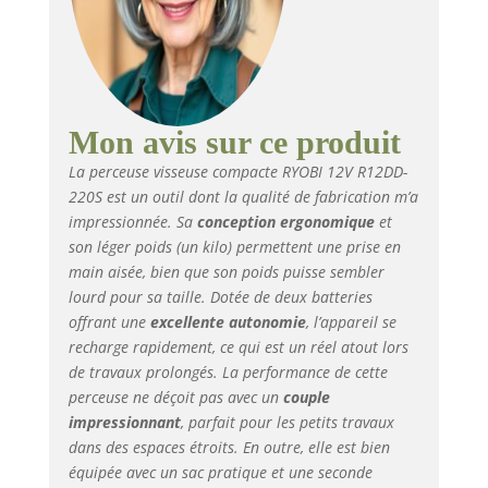
d'accéder aux espaces
restreints. Livrée en
sac avec 2 batteries
Lithium 12V 2,0 Ah et 1
chargeur rapide.
Couple maximum de
Mon avis sur ce produit
30 Nm. Vitesse
La perceuse visseuse compacte RYOBI 12V R12DD-
variable de 0-400 / 0-
220S est un outil dont la qualité de fabrication m’a
1500 tr/min. Mandrin
impressionnée. Sa
conception ergonomique
et
autoserrant 10 mm. 22
son léger poids (un kilo) permettent une prise en
positions de couple.
Batteries Incluses (2 x
main aisée, bien que son poids puisse sembler
2,0 Ah). Autonomie
lourd pour sa taille. Dotée de deux batteries
non spécifiée en
offrant une
excellente autonomie
, l’appareil se
chiffres dans l'extrait,
recharge rapidement, ce qui est un réel atout lors
mais suffisante pour
de travaux prolongés. La performance de cette
les travaux courants
perceuse ne déçoit pas avec un
couple
grâce aux 2 batteries.
impressionnant
, parfait pour les petits travaux
dans des espaces étroits. En outre, elle est bien
équipée avec un sac pratique et une seconde