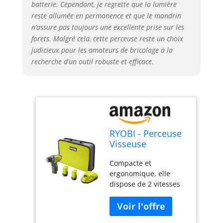
batterie. Cependant, je regrette que la lumière
reste allumée en permanence et que le mandrin
n’assure pas toujours une excellente prise sur les
forets. Malgré cela, cette perceuse reste un choix
judicieux pour les amateurs de bricolage à la
recherche d’un outil robuste et efficace.
RYOBI - Perceuse
Visseuse
Compacte 12V
Compacte et
R12DD-220S – 2
ergonomique, elle
Batteries 2.0Ah +
dispose de 2 vitesses
Chargeur,
mécaniques pour
Mandrin 10mm, 2
s'adapter à différents
Vitesses, 22
matériaux. Équipée
Positions – Idéale