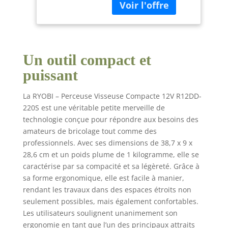
s'adapter à différents
Vitesses, 22
matériaux. Équipée
Positions – Idéale
d'un éclairage LED
Petits Travaux et
pour la visibilité et
Espaces Étroits
d'une poignée
Un outil compact et
GripZone micro-
alvéolée pour le
puissant
confort. Indicateur de
charge intégré. Idéale
La RYOBI – Perceuse Visseuse Compacte 12V R12DD-
pour les travaux de
220S est une véritable petite merveille de
perçage domestiques
technologie conçue pour répondre aux besoins des
dans le bois et le
amateurs de bricolage tout comme des
métal, ainsi que pour
le vissage de meubles.
professionnels. Avec ses dimensions de 38,7 x 9 x
Sa petite taille permet
28,6 cm et un poids plume de 1 kilogramme, elle se
d'accéder aux espaces
caractérise par sa compacité et sa légèreté. Grâce à
restreints. Livrée en
sa forme ergonomique, elle est facile à manier,
sac avec 2 batteries
rendant les travaux dans des espaces étroits non
Lithium 12V 2,0 Ah et 1
seulement possibles, mais également confortables.
chargeur rapide.
Les utilisateurs soulignent unanimement son
Couple maximum de
ergonomie en tant que l’un des principaux attraits