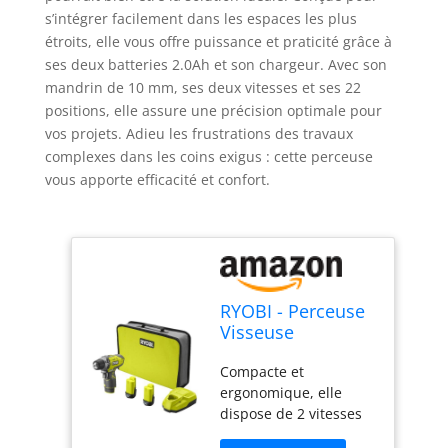
s’intégrer facilement dans les espaces les plus
étroits, elle vous offre puissance et praticité grâce à
ses deux batteries 2.0Ah et son chargeur. Avec son
mandrin de 10 mm, ses deux vitesses et ses 22
positions, elle assure une précision optimale pour
vos projets. Adieu les frustrations des travaux
complexes dans les coins exigus : cette perceuse
vous apporte efficacité et confort.
RYOBI - Perceuse
Visseuse
Compacte 12V
Compacte et
R12DD-220S – 2
ergonomique, elle
Batteries 2.0Ah +
dispose de 2 vitesses
Chargeur,
mécaniques pour
Mandrin 10mm, 2