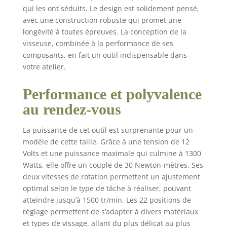
30 Nm. Vitesse
qui les ont séduits. Le design est solidement pensé,
variable de 0-400 / 0-
avec une construction robuste qui promet une
1500 tr/min. Mandrin
longévité à toutes épreuves. La conception de la
autoserrant 10 mm. 22
positions de couple.
visseuse, combinée à la performance de ses
Batteries Incluses (2 x
composants, en fait un outil indispensable dans
2,0 Ah). Autonomie
votre atelier.
non spécifiée en
chiffres dans l'extrait,
Performance et polyvalence
mais suffisante pour
au rendez-vous
les travaux courants
grâce aux 2 batteries.
La puissance de cet outil est surprenante pour un
modèle de cette taille. Grâce à une tension de 12
Volts et une puissance maximale qui culmine à 1300
Watts, elle offre un couple de 30 Newton-mètres. Ses
deux vitesses de rotation permettent un ajustement
optimal selon le type de tâche à réaliser, pouvant
atteindre jusqu’à 1500 tr/min. Les 22 positions de
réglage permettent de s’adapter à divers matériaux
et types de vissage, allant du plus délicat au plus