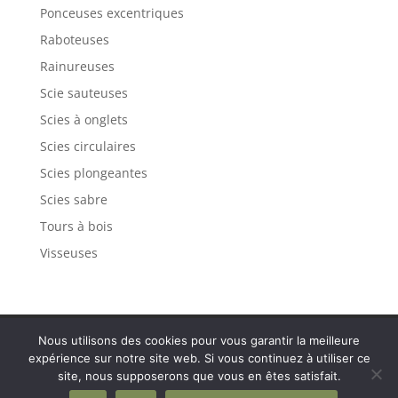
Ponceuses excentriques
Raboteuses
Rainureuses
Scie sauteuses
Scies à onglets
Scies circulaires
Scies plongeantes
Scies sabre
Tours à bois
Visseuses
Politique de confidentialité
Mentions légales
Nous utilisons des cookies pour vous garantir la meilleure
Plan de site
Contact
expérience sur notre site web. Si vous continuez à utiliser ce
site, nous supposerons que vous en êtes satisfait.