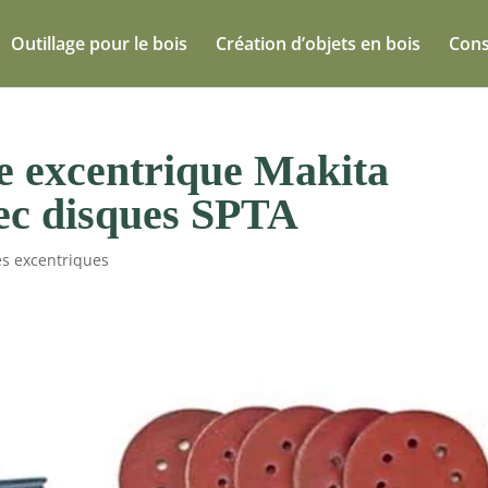
Outillage pour le bois
Création d’objets en bois
Cons
se excentrique Makita
ec disques SPTA
s excentriques