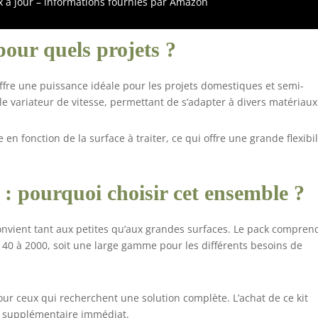
ix à jour – informations fournies par Amazon
outien pour un montage plus rapide produit 2: Opération
age et le polissage du métal, du non-métal, du bois, du
 de la pierre, du verre et d'autres matériaux. Très pratique
pour quels projets ?
uvez commander selon vos besoins
fre une puissance idéale pour les projets domestiques et semi-
le variateur de vitesse, permettant de s’adapter à divers matériaux
e en fonction de la surface à traiter, ce qui offre une grande flexibil
n : pourquoi choisir cet ensemble ?
nvient tant aux petites qu’aux grandes surfaces. Le pack compren
e 40 à 2000, soit une large gamme pour les différents besoins de
our ceux qui recherchent une solution complète. L’achat de ce kit
t supplémentaire immédiat.