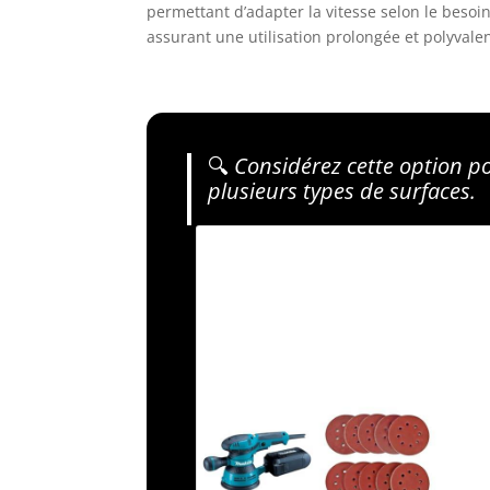
permettant d’adapter la vitesse selon le besoi
assurant une utilisation prolongée et polyvale
🔍
Considérez cette option po
plusieurs types de surfaces.