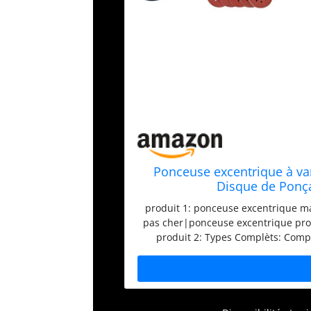
Ponceuse excentrique à v
Disque de Ponç
40/80/120/180/320/
produit 1: ponceuse excentrique m
pas cher|ponceuse excentrique p
produit 2: Types Complèts: Comp
40/80/120/180/320/600/800/1000
exigences de polissage sont rempli
d’une base de papier D-class épais,
l'abrasion, le système de liaison de
2: Facile à Changer - Le inverse dur