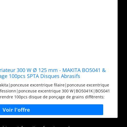
ariateur 300 W Ø 125 mm - MAKITA BO5041 &
age 100pcs SPTA Disques Abrasifs
600/800/1000/1500/2000 Grain Taille
akita|ponceuse excentrique filaire|ponceuse excentrique
rofessionn|ponceuse excentrique 300 W|BO5041K|BO5041
rendre 100pcs disque de ponçage de grains différents:
/1500/2000, 10pcs de chaque type. Presque toutes les
es produit 2: Haute Qualité: Disque de ponçage est équipé
 fait d'alumine de haute qualité avec du sable résistant à
 résine à haute résistance augmente la durée de vie produit
able rend le changement de disque de ponçage plus facil et