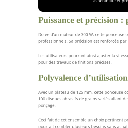
Disponibilité et pr
pratique; Crochet et boucle de s
Applicable: Convient pour le meul
caoutchouc, du cuir, des plastiques,
Puissance et précision : 
et vous po
Dotée d’un moteur de 300 W, cette ponceuse of
professionnels. Sa précision est renforcée par 
Les utilisateurs pourront ainsi ajuster la vitess
pour des travaux de finitions précises.
Polyvalence d’utilisatio
Avec un plateau de 125 mm, cette ponceuse co
100 disques abrasifs de grains variés allant d
ponçage.
Ceci fait de cet ensemble un choix pertinent p
pourrait combler plusieurs besoins sans acha