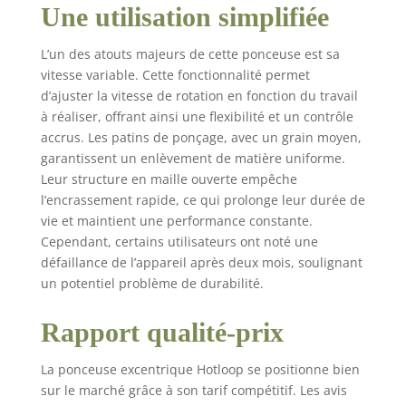
pour réduire les
Une utilisation simplifiée
blocages causés par
les dépôts de
L’un des atouts majeurs de cette ponceuse est sa
poussière. La
vitesse variable. Cette fonctionnalité permet
ponceuse excentrique
d’ajuster la vitesse de rotation en fonction du travail
est compatible avec
à réaliser, offrant ainsi une flexibilité et un contrôle
les aspirateurs pour
accrus. Les patins de ponçage, avec un grain moyen,
une aspiration efficace
garantissent un enlèvement de matière uniforme.
de la poussière Points
forts techniques : Ø
Leur structure en maille ouverte empêche
150 mm, course de 5,0
l’encrassement rapide, ce qui prolonge leur durée de
mm, moteur puissant
vie et maintient une performance constante.
et silencieux, poids de
Cependant, certains utilisateurs ont noté une
seulement 1 kg,
défaillance de l’appareil après deux mois, soulignant
construction plate
un potentiel problème de durabilité.
(seulement 10 cm de
haut), nouvelle
Rapport qualité-prix
technologie de moteur
sans balais, réglage de
la vitesse variable,
La ponceuse excentrique Hotloop se positionne bien
affichage de vitesse
sur le marché grâce à son tarif compétitif. Les avis