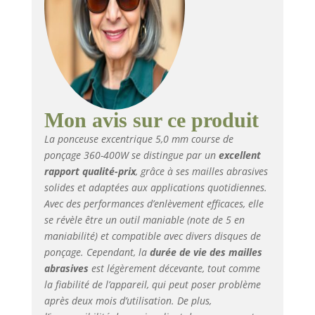
En réduisant les
vibrations, la
ponceuse permet un
ponçage confortable et
efficace Vitesse et
freinage : la ponceuse
orbitale dispose d'un
double contrôle de
Mon avis sur ce produit
vitesse et de 7 options
La ponceuse excentrique 5,0 mm course de
de vitesse. La
ponçage 360-400W se distingue par un
excellent
ponceuse excentrique
rapport qualité-prix
, grâce à ses mailles abrasives
est également équipée
solides et adaptées aux applications quotidiennes.
d'un frein électronique
qui assure un arrêt
Avec des performances d’enlèvement efficaces, elle
rapide pour plus de
se révèle être un outil maniable (note de 5 en
sécurité pendant
maniabilité) et compatible avec divers disques de
l'utilisation. La
ponçage. Cependant, la
durée de vie des mailles
ponceuse excentrique
abrasives
est légèrement décevante, tout comme
fonctionne de 4000 à
la fiabilité de l’appareil, qui peut poser problème
10000 tr/min Effet
après deux mois d’utilisation. De plus,
d'élimination de la