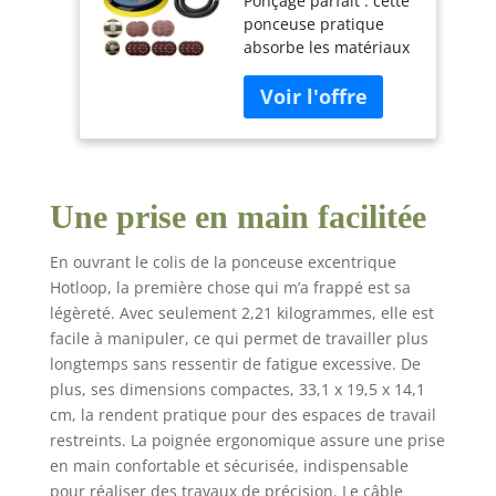
Ponçage parfait : cette
ponçage 360-
ponceuse pratique
400W Ponceuse
absorbe les matériaux
excentrique sans
puissants et est idéale
balais à vitesse
pour le ponçage,
variable avec
l'enlèvement de
disques de
vernis, de peintures,
ponçage 125mm
etc., même dans des
& 150mm pour le
endroits peu pratiques
bois
Une prise en main facilitée
Technologie de moteur
EC sans balais : la
ponceuse orbitale
En ouvrant le colis de la ponceuse excentrique
utilise la technologie
Hotloop, la première chose qui m’a frappé est sa
avancée de moteur EC
légèreté. Avec seulement 2,21 kilogrammes, elle est
sans balais pour
facile à manipuler, ce qui permet de travailler plus
fournir jusqu'à 360 W-
longtemps sans ressentir de fatigue excessive. De
400 W de puissance.
plus, ses dimensions compactes, 33,1 x 19,5 x 14,1
En réduisant les
cm, la rendent pratique pour des espaces de travail
vibrations, la
restreints. La poignée ergonomique assure une prise
ponceuse permet un
en main confortable et sécurisée, indispensable
ponçage confortable et
efficace Vitesse et
pour réaliser des travaux de précision. Le câble