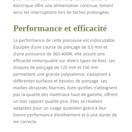
freinage : la ponceuse
électrique offre une alimentation continue, évitant
orbitale dispose d'un
ainsi les interruptions lors de tâches prolongées.
double contrôle de
vitesse et de 7 options
Performance et efficacité
de vitesse. La
ponceuse excentrique
La performance de cette ponceuse est indiscutable.
est également équipée
Équipée d’une course de ponçage de 5,0 mm et
d'un frein électronique
d’une puissance de 360-400W, elle assure une
qui assure un arrêt
rapide pour plus de
efficacité remarquable sur divers types de bois. Les
sécurité pendant
disques de ponçage de 125 mm et 150 mm
l'utilisation. La
permettent une grande polyvalence, s’adaptant à
ponceuse excentrique
différentes surfaces et besoins de ponçage. Les
fonctionne de 4000 à
mailles abrasives fournies, bien qu’elles n’atteignent
10000 tr/min Effet
pas la qualité des matériaux haut de gamme, offrent
d'élimination de la
un bon rapport qualité-prix. Elles se révèlent
poussière : la
adaptées pour un usage quotidien grâce à leur
ponceuse excentrique
bonne performance d’enlèvement et à une durée de
de 150 mm utilise du
vie correcte.
papier abrasif avec
structure en maille