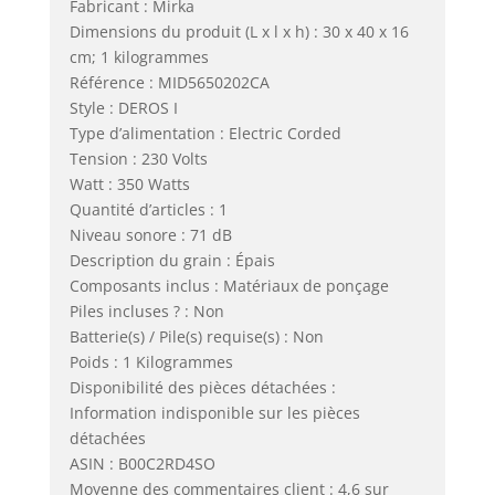
Fabricant : Mirka
Dimensions du produit (L x l x h) : 30 x 40 x 16
cm; 1 kilogrammes
Référence : MID5650202CA
Style : DEROS I
Type d’alimentation : Electric Corded
Tension : 230 Volts
Watt : 350 Watts
Quantité d’articles : 1
Niveau sonore : 71 dB
Description du grain : Épais
Composants inclus : Matériaux de ponçage
Piles incluses ? : Non
Batterie(s) / Pile(s) requise(s) : Non
Poids : 1 Kilogrammes
Disponibilité des pièces détachées :
Information indisponible sur les pièces
détachées
ASIN : B00C2RD4SO
Moyenne des commentaires client : 4,6 sur