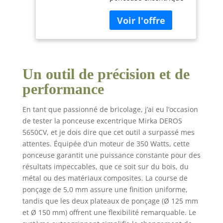
Mirka DEROS : conçue
plateaux de
par des professionnels
ponçage et
pour des
autoagrippant
professionnels et tous
dans l'étui/pour
ceux qui souhaitent le
papier abrasif Ø
devenir; Faites
125mm & Ø
Un outil de précision et de
l'expérience d'un
150mm / course
ponçage sans effort
5,0mm /
performance
avec notre meilleur
MID5650202CA
excentrique Le
En tant que passionné de bricolage, j’ai eu l’occasion
ponçage devient un
de tester la ponceuse excentrique Mirka DEROS
plaisir : design super
5650CV, et je dois dire que cet outil a surpassé mes
léger et ultra plat pour
attentes. Équipée d’un moteur de 350 Watts, cette
un ponçage précis et
une grande
ponceuse garantit une puissance constante pour des
maniabilité
résultats impeccables, que ce soit sur du bois, du
Caractéristiques
métal ou des matériaux composites. La course de
techniques : Course de
ponçage de 5,0 mm assure une finition uniforme,
5;0mm, Peu de
tandis que les deux plateaux de ponçage (Ø 125 mm
vibrations et
et Ø 150 mm) offrent une flexibilité remarquable. Le
silencieux, Moteur