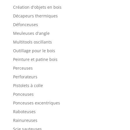
d'aspi
Création d'objets en bois
ration
centra
Décapeurs thermiques
l qui,
en
Défonceuses
combi
naiso
Meuleuses d'angle
n avec
des
Multitools oscillants
abrasi
fs sur
Outillage pour le bois
secteu
r (par
Peinture et patine bois
ex,
Abran
Perceuses
et), un
tuyau
Perforateurs
d'aspi
ration
Pistolets à colle
et un
systè
Ponceuses
me
d'aspi
Ponceuses excentriques
ration
,
Raboteuses
perm
et un
Rainureuses
ponça
ge
Scie sauteuses