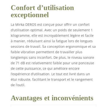
câble électrique de
4.3m de long Ne laisse
Confort d’utilisation
pas traîner ta santé :
exceptionnel
La Mirka DEOS est
dotée d'un système
La Mirka DEROS est conçue pour offrir un confort
d'aspiration central
d’utilisation optimal. Avec un poids de seulement 1
qui, en combinaison
kilogramme, elle est incroyablement légère et facile
avec des abrasifs sur
secteur (par ex,
à manier, réduisant ainsi la fatigue lors de longues
Abranet), un tuyau
sessions de travail. Sa conception ergonomique et sa
d'aspiration et un
faible vibration permettent de travailler plus
système d'aspiration,
longtemps sans inconfort. De plus, le niveau sonore
permet un ponçage
de 71 dB est relativement faible pour une ponceuse
sans poussière; Les
de cette puissance, ce qui améliore encore
ponceuses électriques
l’expérience d’utilisation. Le tout est livré dans un
Mirka sont également
étui robuste, facilitant le transport et le rangement
équipées d'un capteur
de l’outil.
de vibrations intégré
et d'une connectivité
Bluetooth; Le capteur
Avantages et inconvénients
de vibrations permet
de suivre les niveaux