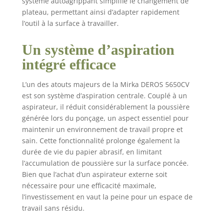
système autoagrippant simplifie le changement de
électrique puissant,
plateau, permettant ainsi d’adapter rapidement
Poids de 1kg
l’outil à la surface à travailler.
seulement, Hauteur de
10 cm seulement,
Technologie de moteur
Un système d’aspiration
sans balais, Variateur
intégré efficace
de vitesse,
Connectivité Bluetooth
L’un des atouts majeurs de la Mirka DEROS 5650CV
(connexion avec
est son système d’aspiration centrale. Couplé à un
l'application Mirka)
aspirateur, il réduit considérablement la poussière
Contenu de la livraison
: Ponceuse
générée lors du ponçage, un aspect essentiel pour
excentrique, 2 x
maintenir un environnement de travail propre et
plateaux de ponçage
sain. Cette fonctionnalité prolonge également la
auto-agrippants en Ø
durée de vie du papier abrasif, en limitant
150mm & Ø 125mm,
l’accumulation de poussière sur la surface poncée.
revêtement de
Bien que l’achat d’un aspirateur externe soit
protection, boîte de
nécessaire pour une efficacité maximale,
transport Mirka, clé à
l’investissement en vaut la peine pour un espace de
fourche pour changer
travail sans résidu.
le plateau de ponçage,