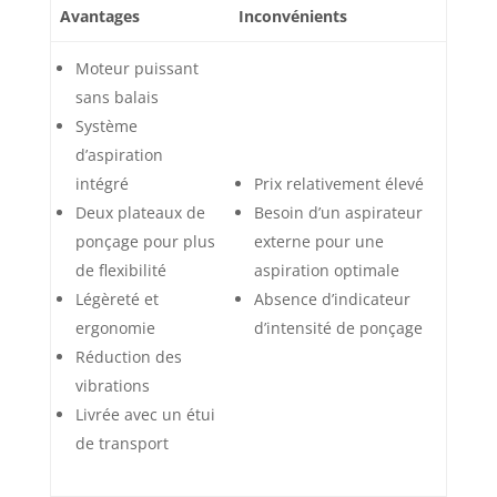
Avantages
Inconvénients
de vibrations actuels
dans l'application
myMirka
Moteur puissant
sans balais
Système
d’aspiration
intégré
Prix relativement élevé
Deux plateaux de
Besoin d’un aspirateur
ponçage pour plus
externe pour une
de flexibilité
aspiration optimale
Légèreté et
Absence d’indicateur
ergonomie
d’intensité de ponçage
Réduction des
vibrations
Livrée avec un étui
de transport