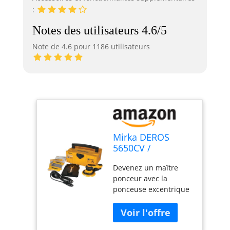
:
Notes des utilisateurs 4.6/5
Note de 4.6 pour 1186 utilisateurs
Mirka DEROS
5650CV /
Ponceuse
Devenez un maître
excentrique avec
ponceur avec la
aspiration
ponceuse excentrique
centrale, 2
Mirka DEROS : conçue
plateaux de
par des professionnels
ponçage et
pour des
autoagrippant