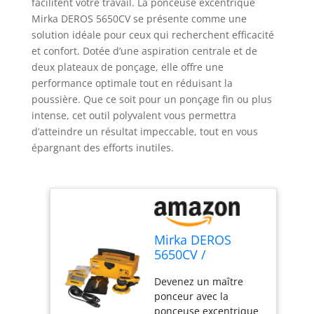
facilitent votre travail. La ponceuse excentrique
Mirka DEROS 5650CV se présente comme une
solution idéale pour ceux qui recherchent efficacité
et confort. Dotée d’une aspiration centrale et de
deux plateaux de ponçage, elle offre une
performance optimale tout en réduisant la
poussière. Que ce soit pour un ponçage fin ou plus
intense, cet outil polyvalent vous permettra
d’atteindre un résultat impeccable, tout en vous
épargnant des efforts inutiles.
Mirka DEROS
5650CV /
Ponceuse
Devenez un maître
excentrique avec
ponceur avec la
aspiration
ponceuse excentrique
centrale, 2