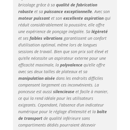
bricolage grâce à sa
qualité de fabrication
Technologie de moteur
robuste
et sa
puissance exceptionnelle
. Avec son
sans balais, Variateur
de vitesse,
moteur puissant
et son
excellente aspiration
qui
Connectivité Bluetooth
réduit considérablement la poussière, elle offre
(connexion avec
une expérience de ponçage inégalée. Sa
légèreté
l'application Mirka)
et ses
faibles vibrations
garantissent un confort
Contenu de la livraison
d’utilisation optimal, même lors de longues
: Ponceuse
sessions de travail. Bien que son prix soit élevé et
excentrique, 2 x
qu’elle nécessite un aspirateur externe pour une
plateaux de ponçage
efficacité maximale, la
polyvalence
qu’elle offre
auto-agrippants en Ø
avec ses deux tailles de plateaux et sa
150mm & Ø 125mm,
manipulation aisée
dans les endroits difficiles
revêtement de
protection, boîte de
compensent largement ces inconvénients. La
transport Mirka, clé à
ponceuse est aussi
silencieuse
et facile à manier,
fourche pour changer
ce qui la rend idéale pour les utilisateurs
le plateau de ponçage,
exigeants. Cependant, l’absence d’un indicateur
câble électrique de
numérique pour le réglage d’intensité et la
boîte
4.3m de long Ne laisse
de transport
de qualité inférieure sans
pas traîner ta santé :
compartiments dédiés pourraient décevoir
La Mirka DEOS est