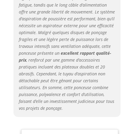
l'encrassement
fatigue, tandis que le long câble d’alimentation
【Sortie poussière
offre une grande liberté de mouvement. Le système
Ø35mm + Mallette
d’aspiration de poussière est performant, bien qu’il
organisatrice】Sortie
nécessite un aspirateur externe pour une efficacité
d'aspiration 35mm
optimale. Malgré quelques disques de ponçage
avec tuyau 1m et
fragiles et une légère perte de puissance lors de
adaptateurs. Câble 5m
travaux intensifs sans ventilation adéquate, cette
pour grande mobilité.
Inclut boîtier moulé
ponceuse présente un
excellent rapport qualité-
pour rangement des
prix
, renforcé par une gamme d’accessoires
accessoires – compact
pratiques incluant des plateaux doubles et 20
et organisé 【83 dB
abrasifs. Cependant, le tuyau d’aspiration non
Silencieux & 1,27kg
détachable peut être gênant pour certains
Ergonomique】Ultra-
utilisateurs. En somme, cette ponceuse combine
léger (1,27kg) avec
puissance, polyvalence et confort d’utilisation,
vibrations réduites.
faisant d’elle un investissement judicieux pour tous
Poignée ergonomique
vos projets de ponçage.
adaptée à toutes les
mains. Niveau sonore
83 dB protégeant
l'audition