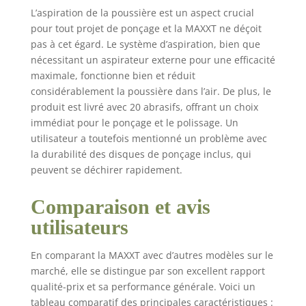
accessoires – compact
L’aspiration de la poussière est un aspect crucial
et organisé 【83 dB
pour tout projet de ponçage et la MAXXT ne déçoit
Silencieux & 1,27kg
pas à cet égard. Le système d’aspiration, bien que
Ergonomique】Ultra-
nécessitant un aspirateur externe pour une efficacité
léger (1,27kg) avec
vibrations réduites.
maximale, fonctionne bien et réduit
Poignée ergonomique
considérablement la poussière dans l’air. De plus, le
adaptée à toutes les
produit est livré avec 20 abrasifs, offrant un choix
mains. Niveau sonore
immédiat pour le ponçage et le polissage. Un
83 dB protégeant
utilisateur a toutefois mentionné un problème avec
l'audition
la durabilité des disques de ponçage inclus, qui
peuvent se déchirer rapidement.
Comparaison et avis
utilisateurs
En comparant la MAXXT avec d’autres modèles sur le
marché, elle se distingue par son excellent rapport
qualité-prix et sa performance générale. Voici un
tableau comparatif des principales caractéristiques :