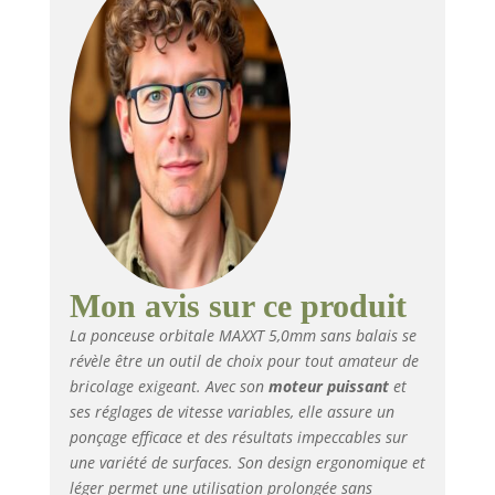
orbitale 5,0mm &
4000-10000 tr/min
réglable】Course
orbitale 5mm avec 6
vitesses (4000-10000
tr/min) adaptée à tous
matériaux – du
dégrossissage bois au
polissage fin. Freinage
électronique en 2
secondes 【Plateaux
doubles & 20 abrasifs
inclus】Set complet
Mon avis sur ce produit
avec plateaux 150mm
La ponceuse orbitale MAXXT 5,0mm sans balais se
+ 125mm et 20
révèle être un outil de choix pour tout amateur de
abrasifs (P80, P120,
bricolage exigeant. Avec son
moteur puissant
et
P180, P220, P320).
Idéal pour enlèvement
ses réglages de vitesse variables, elle assure un
de matière, lissage et
ponçage efficace et des résultats impeccables sur
finition. Abrasifs à
une variété de surfaces. Son design ergonomique et
mailles réduisant
léger permet une utilisation prolongée sans