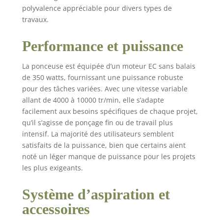
secondes 【Plateaux
polyvalence appréciable pour divers types de
doubles & 20 abrasifs
travaux.
inclus】Set complet
avec plateaux 150mm
Performance et puissance
+ 125mm et 20
abrasifs (P80, P120,
La ponceuse est équipée d’un moteur EC sans balais
P180, P220, P320).
de 350 watts, fournissant une puissance robuste
Idéal pour enlèvement
de matière, lissage et
pour des tâches variées. Avec une vitesse variable
finition. Abrasifs à
allant de 4000 à 10000 tr/min, elle s’adapte
mailles réduisant
facilement aux besoins spécifiques de chaque projet,
l'encrassement
qu’il s’agisse de ponçage fin ou de travail plus
【Sortie poussière
intensif. La majorité des utilisateurs semblent
Ø35mm + Mallette
satisfaits de la puissance, bien que certains aient
organisatrice】Sortie
noté un léger manque de puissance pour les projets
d'aspiration 35mm
les plus exigeants.
avec tuyau 1m et
adaptateurs. Câble 5m
Système d’aspiration et
pour grande mobilité.
Inclut boîtier moulé
accessoires
pour rangement des