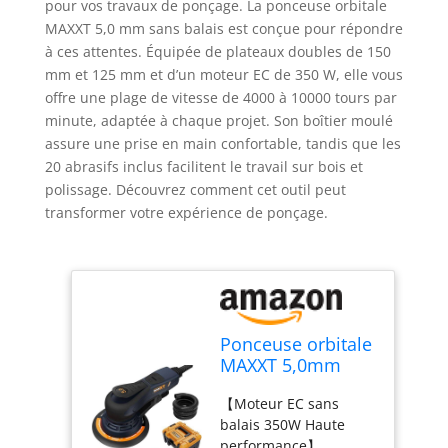
pour vos travaux de ponçage. La ponceuse orbitale
MAXXT 5,0 mm sans balais est conçue pour répondre
à ces attentes. Équipée de plateaux doubles de 150
mm et 125 mm et d’un moteur EC de 350 W, elle vous
offre une plage de vitesse de 4000 à 10000 tours par
minute, adaptée à chaque projet. Son boîtier moulé
assure une prise en main confortable, tandis que les
20 abrasifs inclus facilitent le travail sur bois et
polissage. Découvrez comment cet outil peut
transformer votre expérience de ponçage.
Ponceuse orbitale
MAXXT 5,0mm
sans balais |
【Moteur EC sans
Plateaux doubles
balais 350W Haute
150mm & 125mm
performance】