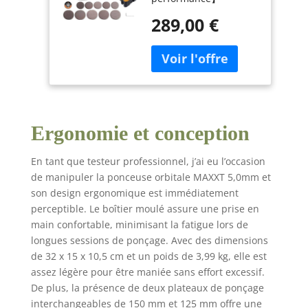
| Moteur EC 350W
Technologie de moteur
| 4000-10000
289,00 €
EC sans balais pour
tr/min | Boîtier
ponçage efficace avec
moulé | 20
vibrations minimales.
abrasifs pour bois
Puissance 350W
et polissage
garantissant une
précision durable sur
bois, peintures et
Ergonomie et conception
métaux – sans
surchauffe ni perte
énergétique 【Course
En tant que testeur professionnel, j’ai eu l’occasion
orbitale 5,0mm &
de manipuler la ponceuse orbitale MAXXT 5,0mm et
4000-10000 tr/min
son design ergonomique est immédiatement
réglable】Course
perceptible. Le boîtier moulé assure une prise en
orbitale 5mm avec 6
main confortable, minimisant la fatigue lors de
vitesses (4000-10000
longues sessions de ponçage. Avec des dimensions
tr/min) adaptée à tous
de 32 x 15 x 10,5 cm et un poids de 3,99 kg, elle est
matériaux – du
assez légère pour être maniée sans effort excessif.
dégrossissage bois au
polissage fin. Freinage
De plus, la présence de deux plateaux de ponçage
électronique en 2
interchangeables de 150 mm et 125 mm offre une