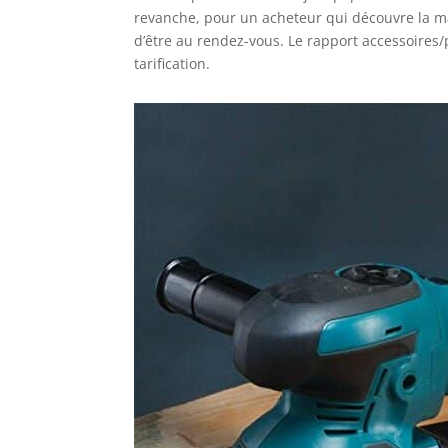
revanche, pour un acheteur qui découvre la ma
d’être au rendez-vous. Le rapport accessoires/
tarification.