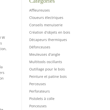
Catégories
Affleureuses
Cloueurs électriques
Conseils menuiserie
Création d'objets en bois
0 W
Décapeurs thermiques
is
Défonceuses
tion,
Meuleuses d'angle
Multitools oscillants
la
Outillage pour le bois
ers
Peinture et patine bois
ion
Perceuses
Perforateurs
Pistolets à colle
Ponceuses
nte