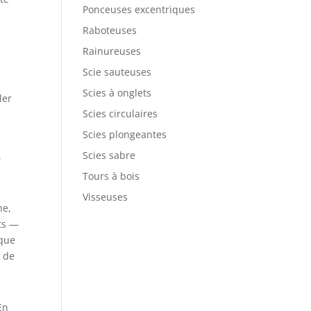
Ponceuses excentriques
Raboteuses
Rainureuses
Scie sauteuses
Scies à onglets
ler
Scies circulaires
Scies plongeantes
l
Scies sabre
Tours à bois
Visseuses
ne,
nts —
ique
e de
En