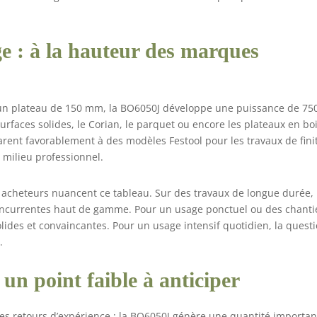
 : à la hauteur des marques
 un plateau de 150 mm, la BO6050J développe une puissance de 75
 surfaces solides, le Corian, le parquet ou encore les plateaux en bo
rent favorablement à des modèles Festool pour les travaux de fini
 milieu professionnel.
ns acheteurs nuancent ce tableau. Sur des travaux de longue durée, 
s concurrentes haut de gamme. Pour un usage ponctuel ou des chanti
lides et convaincantes. Pour un usage intensif quotidien, la quest
.
 un point faible à anticiper
s les retours d’expérience : la BO6050J génère une quantité importa