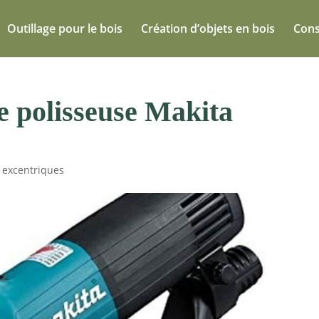
Outillage pour le bois
Création d’objets en bois
Cons
e polisseuse Makita
 excentriques