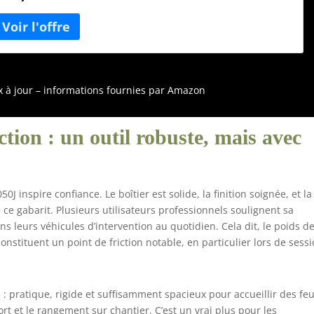
t à canon mince Frein à plaquette. Jupe mince pour fournir
lus haut efficacité de travail dans les espaces confinés, par
xemple, de porte de voiture. latérale pour le contrôle de
'opérateur.Crochet et boucle type papier abrasif Peut être
tilisé.Connectable pour aspirateur Makita avec buse de
oussière.Double isolation
ix à jour – informations fournies par Amazon
ction : un outil robuste, mais avec
J inspire confiance. Le boîtier est solide, la finition soignée, et la
 ce gabarit. Plusieurs utilisateurs professionnels soulignent sa
 leurs véhicules d’intervention au quotidien. Cela dit, le poids de
onstituent un point de friction notable, en particulier lors de sess
: pratique, rigide et suffisamment spacieux pour accueillir des feu
ort et le rangement sur chantier. C’est un vrai plus pour les