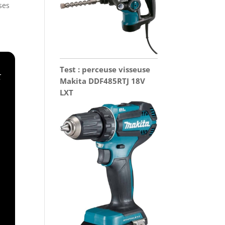
ses
Test : perceuse visseuse
t
Makita DDF485RTJ 18V
LXT