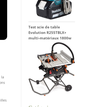
Test scie de table
Evolution R255TBLX+
multi-matériaux 1800w
 la
ions
illes