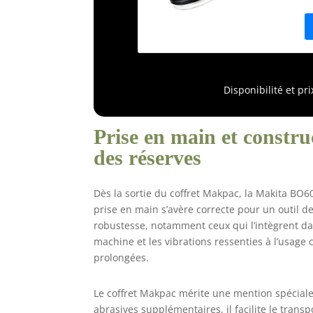
e
p
e
l
u
p
Disponibilité et pr
Prise en main et constru
des réserves
Dès la sortie du coffret Makpac, la Makita BO6050
prise en main s’avère correcte pour un outil de
robustesse, notamment ceux qui l’intègrent dans
machine et les vibrations ressenties à l’usage c
prolongées.
Le coffret Makpac mérite une mention spéciale 
abrasives supplémentaires, il facilite le transp