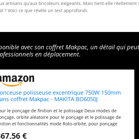
ux artisans qu’aux bricoleurs exigeants. Mais tient-elle réellement 
 ? Voici ce que révèle un test approfondi.
onible avec son coffret Makpac, un détail qui peu
professionnels en déplacement.
onceuse polisseuse excentrique 750W 150mm
ans coffret Makpac - MAKITA BO6050J
our le ponçage de finition et le polissage Deux modes de
onçage, orbite aléatoire pour le ponçage et le polissage de
inition et fonctionnalités mode Roto-orbite, pour ponçage
rossier et polissage Démarrage doux, contrôle de vitesse
367,56 €
ariable et contrôle de vitesse constante sous charge latérale