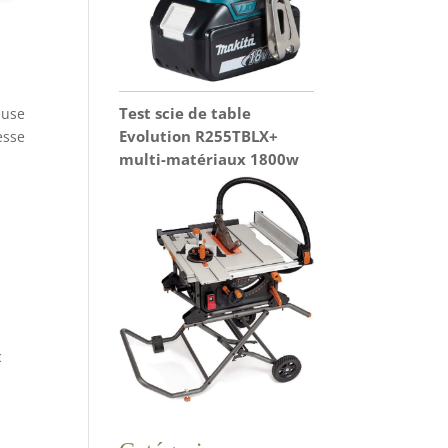
Test scie de table
euse
Evolution R255TBLX+
esse
multi-matériaux 1800w
c