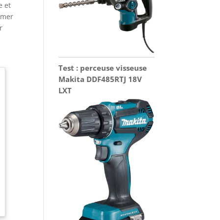
e et
ormer
r
Test : perceuse visseuse
Makita DDF485RTJ 18V
LXT