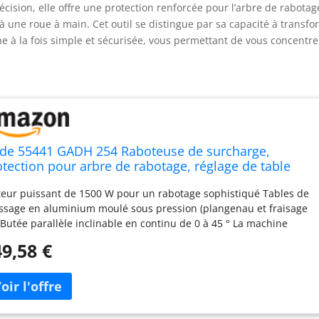
cision, elle offre une protection renforcée pour l’arbre de rabotag
 à une roue à main. Cet outil se distingue par sa capacité à transf
he à la fois simple et sécurisée, vous permettant de vous concentre
de 55441 GADH 254 Raboteuse de surcharge,
otection pour arbre de rabotage, réglage de table
épaisseur grâce à la roue à main
eur puissant de 1500 W pour un rabotage sophistiqué Tables de
ssage en aluminium moulé sous pression (plangenau et fraisage
) Butée parallèle inclinable en continu de 0 à 45 ° La machine
pose d'un connecteur pour un système d'aspiration des copeaux
9,58 €
ieds en acier d'angle solide pour un maintien optimal