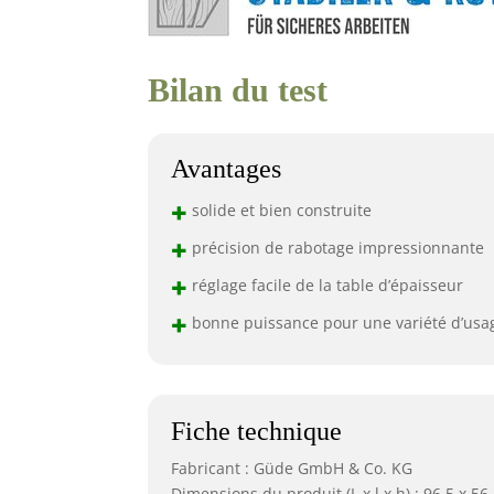
Bilan du test
Avantages
+
solide et bien construite
+
précision de rabotage impressionnante
+
réglage facile de la table d’épaisseur
+
bonne puissance pour une variété d’usa
Fiche technique
Fabricant : Güde GmbH & Co. KG
Dimensions du produit (L x l x h) : 96,5 x 56,