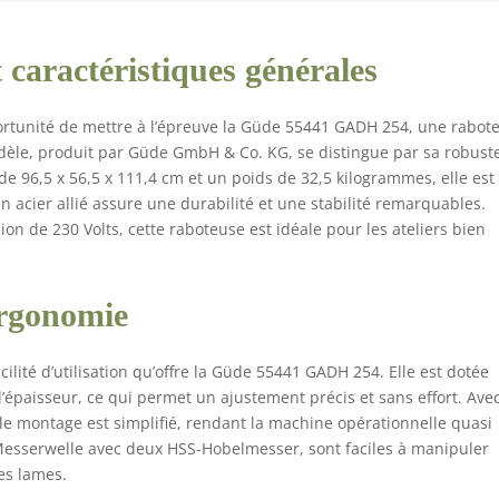
 caractéristiques générales
pportunité de mettre à l’épreuve la Güde 55441 GADH 254, une rabot
dèle, produit par Güde GmbH & Co. KG, se distingue par sa robust
de 96,5 x 56,5 x 111,4 cm et un poids de 32,5 kilogrammes, elle est
n acier allié assure une durabilité et une stabilité remarquables.
n de 230 Volts, cette raboteuse est idéale pour les ateliers bien
 ergonomie
acilité d’utilisation qu’offre la Güde 55441 GADH 254. Elle est dotée
d’épaisseur, ce qui permet un ajustement précis et sans effort. Ave
le montage est simplifié, rendant la machine opérationnelle quasi
esserwelle avec deux HSS-Hobelmesser, sont faciles à manipuler
es lames.