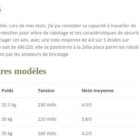
é
e. Lors de mes tests, j’ai pu constater sa capacité à travailler de
protection pour arbre de rabotage et ses caractéristiques de sécurit
artager cet avis, avec une note moyenne de 4,0 sur 5 étoiles sur
oit de 496 220, elle se positionne à la 245e place parmi les rabot
on par les amateurs de bricolage.
res modèles
Poids
Tension
Note moyenne
32,5 kg
230 Volts
4,0/5
30 kg
220 Volts
3,8/5
35 kg
240 Volts
4,2/5