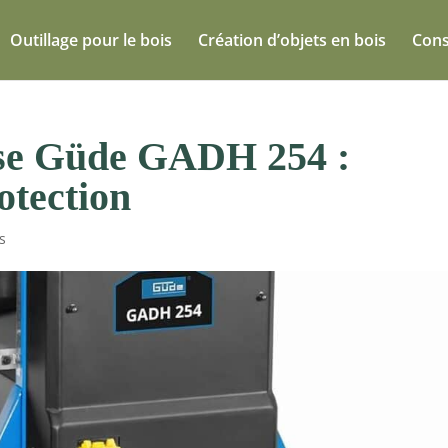
Outillage pour le bois
Création d’objets en bois
Cons
use Güde GADH 254 :
otection
s