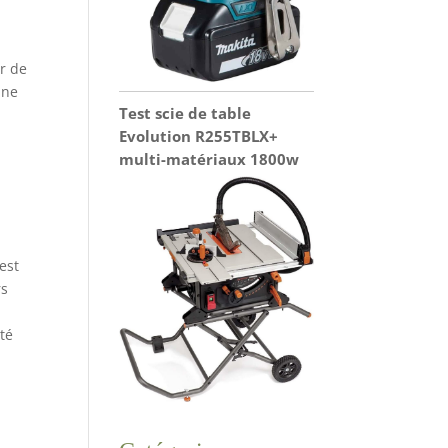
r de
une
Test scie de table
Evolution R255TBLX+
à
multi-matériaux 1800w
est
rs
eté