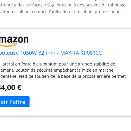
nfronté à des surfaces irrégulières ou à des besoins de rabotage
ttentes, alliant confort d’utilisation et résultats professionnels.
boteuse 1050W 82 mm - MAKITA KP0810C
i latéral en fonte d'aluminium pour une grande stabilité de
lement. Bouton de sécurité empêchant la mise en marche
identelle. Pied de soutien de la base de la brosse arrière permet
viter que les lames sont pas abîmés et la pièce de travail.
4,00 €
sibilité de changer le sens de l'évacuation des copeaux.
ssance absorbée (W) : 1050 tr/min à vide : 0 – 12 000 largeur
ssé (mm) : 82 (LxAnxAl) Dimensions : 176 x 168 x 290 mm
fondeur (mm) de coupe : 0 – 4 (Kg) Poids net : 3 3 la longueur du
 Câble : 2 5 Lame de jauge Clé hexagonale profondeur de butée