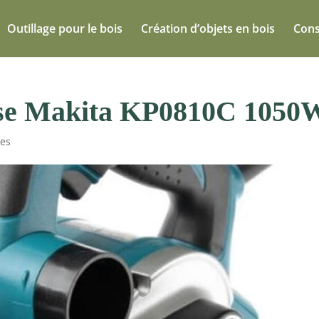
Outillage pour le bois
Création d’objets en bois
Cons
euse Makita KP0810C 1050
es