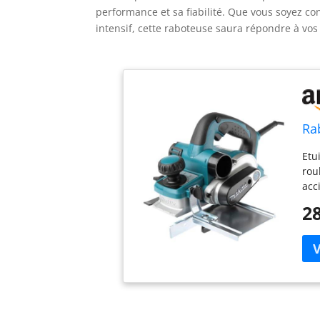
performance et sa fiabilité. Que vous soyez co
intensif, cette raboteuse saura répondre à vos a
Ra
Etu
rou
acc
d'é
28
Pos
Pui
Bro
pro
(m)