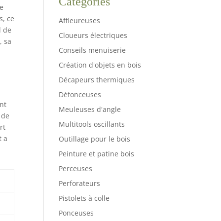
Catégories
me
s, ce
Affleureuses
l de
Cloueurs électriques
, sa
Conseils menuiserie
Création d'objets en bois
Décapeurs thermiques
Défonceuses
ent
Meuleuses d'angle
 de
Multitools oscillants
rt
t a
Outillage pour le bois
Peinture et patine bois
Perceuses
Perforateurs
Pistolets à colle
Ponceuses