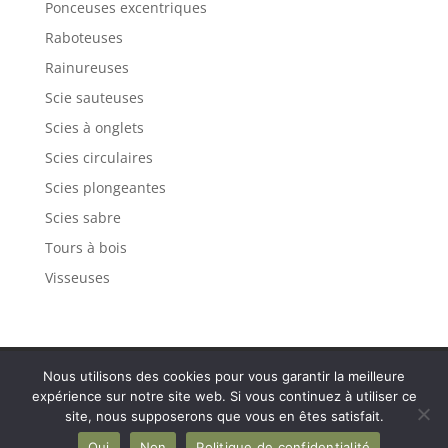
Ponceuses excentriques
Raboteuses
Rainureuses
Scie sauteuses
Scies à onglets
Scies circulaires
Scies plongeantes
Scies sabre
Tours à bois
Visseuses
Politique de confidentialité
Mentions légales
Nous utilisons des cookies pour vous garantir la meilleure
Plan de site
Contact
expérience sur notre site web. Si vous continuez à utiliser ce
site, nous supposerons que vous en êtes satisfait.
Oui
Non
Politique de confidentialité