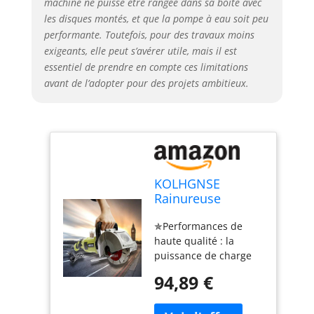
machine ne puisse être rangée dans sa boîte avec
pierre naturelle et la
les disques montés, et que la pompe à eau soit peu
céramique.
performante. Toutefois, pour des travaux moins
exigeants, elle peut s’avérer utile, mais il est
essentiel de prendre en compte ces limitations
avant de l’adopter pour des projets ambitieux.
KOLHGNSE
Rainureuse
électrique 4000 W
✯Performances de
- 7500 tr/min -
haute qualité : la
Rainureuse
puissance de charge
murale électrique
maximale est jusqu'à
avec 5 lames de
94,89 €
4000 W et la vitesse de
scie et pompe à
rotation peut atteindre
eau - Pour brique,