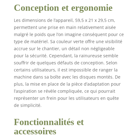
sans fatigue même
Conception et ergonomie
après une longue
période de travail.
L'adaptateur
Les dimensions de l’appareil, 59,5 x 21 x 29,5 cm,
d'aspirateur intégré
permettent une prise en main relativement aisée
assure une propreté
malgré le poids que l’on imagine conséquent pour ce
maximale sur le lieu
type de matériel. Sa couleur verte offre une visibilité
d'utilisation.
accrue sur le chantier, un détail non négligeable
✯Application : il est
pour la sécurité. Cependant, la rainureuse semble
utilisé pour couper
souffrir de quelques défauts de conception. Selon
des matériaux
certains utilisateurs, il est impossible de ranger la
minéraux tels que le
machine dans sa boîte avec les disques montés. De
marbre, le granit, la
plus, la mise en place de la pièce d’adaptation pour
pierre naturelle et la
céramique.
l’aspiration se révèle compliquée, ce qui pourrait
représenter un frein pour les utilisateurs en quête
de simplicité.
Fonctionnalités et
accessoires