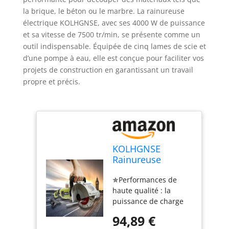
la brique, le béton ou le marbre. La rainureuse
électrique KOLHGNSE, avec ses 4000 W de puissance
et sa vitesse de 7500 tr/min, se présente comme un
outil indispensable. Équipée de cinq lames de scie et
d’une pompe à eau, elle est conçue pour faciliter vos
projets de construction en garantissant un travail
propre et précis.
KOLHGNSE
Rainureuse
électrique 4000 W
✯Performances de
- 7500 tr/min -
haute qualité : la
Rainureuse
puissance de charge
murale électrique
maximale est jusqu'à
avec 5 lames de
94,89 €
4000 W et la vitesse de
scie et pompe à