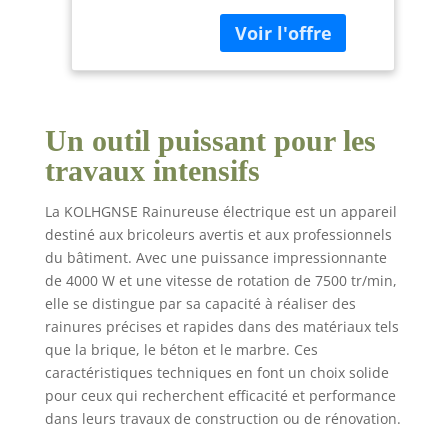
rotation peut atteindre
eau - Pour brique,
7500 tr/min, ce qui
béton, marbre,
garantit une efficacité
etc
de travail élevée.
✯Fentes de précision :
diamètre de la lame
Un outil puissant pour les
de scie : 125 mm,
réglage de la
travaux intensifs
profondeur de rainure
: 35 mm, réglage de la
La KOLHGNSE Rainureuse électrique est un appareil
largeur de rainure : 35
destiné aux bricoleurs avertis et aux professionnels
mm. ✯Portable : il est
du bâtiment. Avec une puissance impressionnante
livré avec une boîte de
de 4000 W et une vitesse de rotation de 7500 tr/min,
rangement pour un
transport facile et un
elle se distingue par sa capacité à réaliser des
rangement sûr.
rainures précises et rapides dans des matériaux tels
✯Ergonomie et
que la brique, le béton et le marbre. Ces
nettoyage : la poignée
caractéristiques techniques en font un choix solide
ergonomique et le
pour ceux qui recherchent efficacité et performance
poids léger peuvent
dans leurs travaux de construction ou de rénovation.
garantir un travail