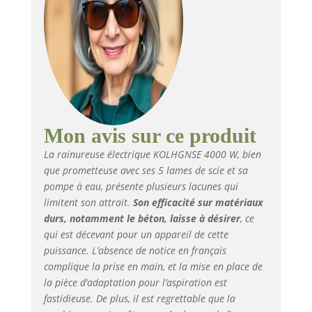
rangement pour un
transport facile et un
rangement sûr.
✯Ergonomie et
nettoyage : la poignée
ergonomique et le
poids léger peuvent
garantir un travail
sans fatigue même
Mon avis sur ce produit
après une longue
La rainureuse électrique KOLHGNSE 4000 W, bien
période de travail.
que prometteuse avec ses 5 lames de scie et sa
L'adaptateur
pompe à eau, présente plusieurs lacunes qui
d'aspirateur intégré
assure une propreté
limitent son attrait.
Son efficacité sur matériaux
maximale sur le lieu
durs, notamment le béton, laisse à désirer
, ce
d'utilisation.
qui est décevant pour un appareil de cette
✯Application : il est
puissance. L’absence de notice en français
utilisé pour couper
complique la prise en main, et la mise en place de
des matériaux
la pièce d’adaptation pour l’aspiration est
minéraux tels que le
fastidieuse. De plus, il est regrettable que la
marbre, le granit, la