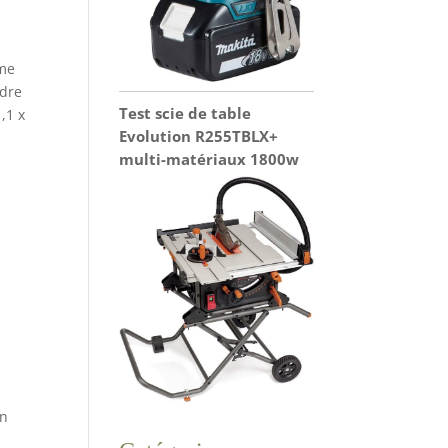
mme
ndre
Test scie de table
,1 x
Evolution R255TBLX+
multi-matériaux 1800w
in