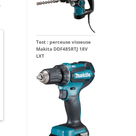
s
Test : perceuse visseuse
Makita DDF485RTJ 18V
LXT