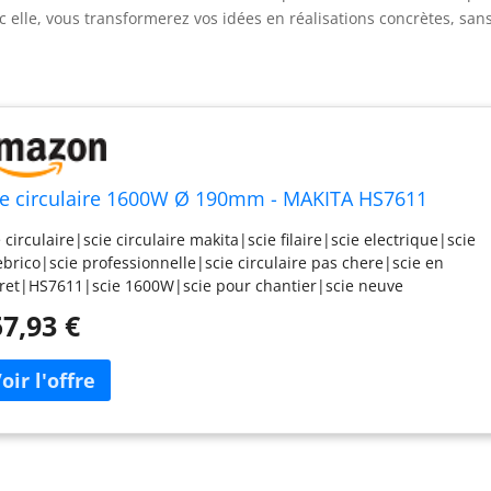
c elle, vous transformerez vos idées en réalisations concrètes, san
ie circulaire 1600W Ø 190mm - MAKITA HS7611
e circulaire|scie circulaire makita|scie filaire|scie electrique|scie
ebrico|scie professionnelle|scie circulaire pas chere|scie en
fret|HS7611|scie 1600W|scie pour chantier|scie neuve
7,93 €