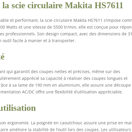
 la scie circulaire Makita HS7611
 fiable et performant, la scie circulaire Makita HS7611 s’impose co
00 Watts et une vitesse de 5500 tr/min, elle est conçue pour répo
s professionnels. Son design compact, avec des dimensions de 31
 outil facile à manier et à transporter.
té
nt qui garantit des coupes nettes et précises, même sur des
culièrement apprécié sa capacité à réaliser des coupes longues et
Grâce à sa lame de 190 mm en aluminium, elle assure une découpe
imentation AC/DC offre une flexibilité d’utilisation appréciable.
tilisation
st son ergonomie. La poignée en caoutchouc assure une prise en ma
re améliore la stabilité de l’outil lors des coupes. Les utilisateurs