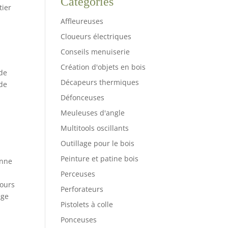
Catégories
tier
Affleureuses
Cloueurs électriques
Conseils menuiserie
Création d'objets en bois
 de
Décapeurs thermiques
 de
Défonceuses
Meuleuses d'angle
Multitools oscillants
Outillage pour le bois
Peinture et patine bois
enne
Perceuses
tours
Perforateurs
age
Pistolets à colle
Ponceuses