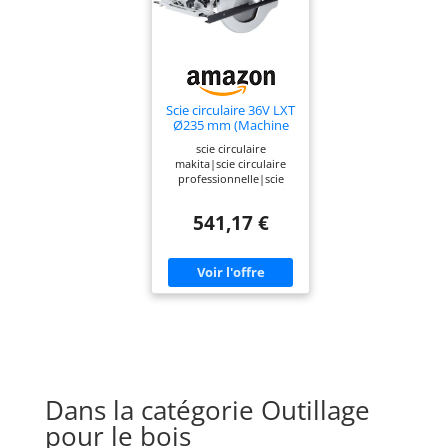
Scie circulaire 36V LXT
Ø235 mm (Machine
seule) avec module
scie circulaire
AWS - MAKITA
makita|scie circulaire
DHS900ZU
professionnelle|scie
circulaire pas cher|scie
circulaire 190 mm|scie
541,17 €
circulaire sans fil|achat
scie circulaire|scie
circulaire sur
batterie|scie circulaire
36 V|dhs900|dhs900z
Dans la catégorie Outillage
pour le bois