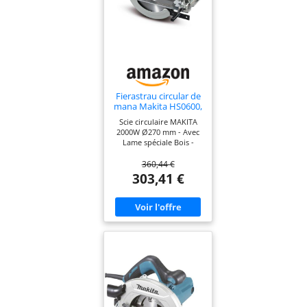
Fierastrau circular de
mana Makita HS0600,
270mm, 2000W
Scie circulaire MAKITA
2000W Ø270 mm - Avec
Lame spéciale Bois -
HS0600
360,44 €
303,41 €