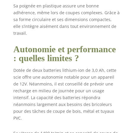
batteries sont
Sa poignée en plastique assure une bonne
compatibles avec
adhérence, même lors de coupes complexes. Grâce à
les outils Bosch
sa forme circulaire et ses dimensions compactes,
Professional
elle s’intègre aisément dans tout environnement de
nouveaux et
travail.
existants dans la
même classe de
Autonomie et performance
tension. Livré avec
: GSA 12V-14, 2
: quelles limites ?
batteries 12V 3, 0
Ah, chargeur
Dotée de deux batteries lithium-ion de 3,0 Ah, cette
rapide, 2 lames (S
scie offre une autonomie notable pour un appareil
522 EF/ S 511 DF),
de 12V. Néanmoins, il est conseillé de prévoir une
calage L-BOXX
recharge en milieu de journée pour un usage
pour chargeur,
calage L-BOXX
intensif. La capacité des batteries répondra
pour outil, L-BOXX
néanmoins largement aux besoins des bricoleurs
102, couvercle
pour des tâches de coupe de bois, métal et tuyaux
pour calage L-
PVC.
BOXX