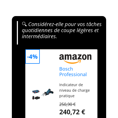
🔍
Considérez-elle pour vos tâches
quotidiennes de coupe légères et
intermédiaires.
-4%
Bosch
Professional
12V System
Indicateur de
scie sabre
niveau de charge
sans-fil GSA
pratique
12V-14
permettant de
(capacité de
250,90 €
connaître à tout
coupe
240,72 €
moment les
bois/profilés
réserves d’énergie