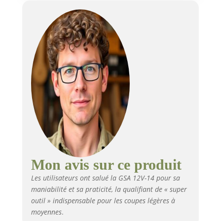
compatibles avec les outils
Bosch Professional nouveaux et
existants dans la même classe
de tension. Livré avec : GSA 12V-
14, 2 batteries 12V 3, 0 Ah,
chargeur rapide, 2 lames (S 522
EF/ S 511 DF), calage L-BOXX
pour chargeur, calage L-BOXX
pour outil, L-BOXX 102,
couvercle pour calage L-BOXX
Mon avis sur ce produit
Les utilisateurs ont salué la GSA 12V-14 pour sa
maniabilité et sa praticité, la qualifiant de « super
outil » indispensable pour les coupes légères à
moyennes
.