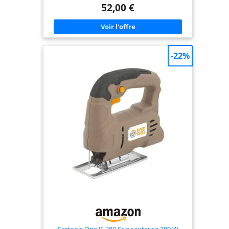
Travail efficace : changement de lame de scie
52,00 €
sauteuse sans outil en quelques secondes Sciage
confortable et contrôlé grâce à une vibration
minimale de la scie à bois Livré avec : PST 650, 1
lame de scie sauteuse pour bois (T 144 D), mallette
-22%
Fartools One JS 380 Scie sauteuse 380 W