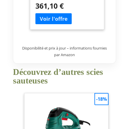
18V|DJV181|Scie sauteuse
361,10 €
poignée champignon|Scie
sauteuse 5 ah|DJV181RT1J
Disponibilité et prix à jour – informations fournies
par Amazon
Découvrez d’autres scies
sauteuses
-18%