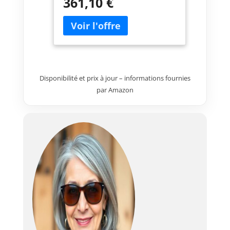
361,10 €
poignée champignon|Scie
sauteuse 5 ah|DJV181RT1J
Disponibilité et prix à jour – informations fournies
par Amazon