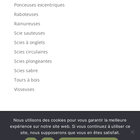
Ponceuses excentriques
Raboteuses
Rainureuses
Scie sauteuses
Scies à onglets
Scies circulaires
Scies plongeantes
Scies sabre
Tours à bois
Visseuses
Politique de confidentialité
Mentions légales
Nous utilisons des cookies pour vous garantir la meilleure
Plan de site
Contact
expérience sur notre site web. Si vous continuez à utiliser ce
site, nous supposerons que vous en êtes satisfait.