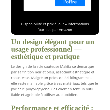
18V|DJV181|Scie
sauteuse poignée
champignon|Scie
sauteuse 5
ah|DJV181RT1J
Disponibilité et prix à jour – informations
fournies par Amazon
Un design élégant pour un
usage professionnel —
esthétique et pratique
Le design de la scie sauteuse Makita se démarque
par sa finition noir et bleu, associant esthétique et
robustesse. Malgré un poids de 2,5 kilogrammes,
elle reste maniable grâce à ses matériaux tels que le
pvc et le polypropylène. Ces choix en font un outil
fiable et agréable à utiliser au quotidien.
Performance et efficacité :