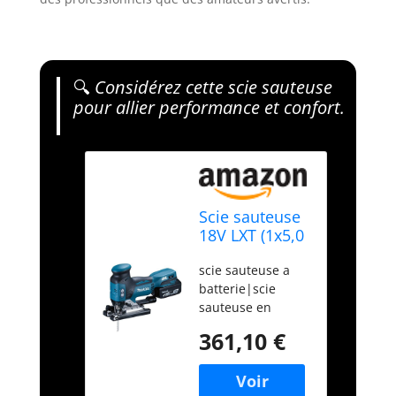
🔍
Considérez cette scie sauteuse
pour allier performance et confort.
Scie sauteuse
18V LXT (1x5,0
Ah) en
scie sauteuse a
MAKPAC -
batterie|scie
MAKITA
sauteuse en
DJV181RT1J
coffret|scie
361,10 €
sauteuse
makita|scie
sauteuse