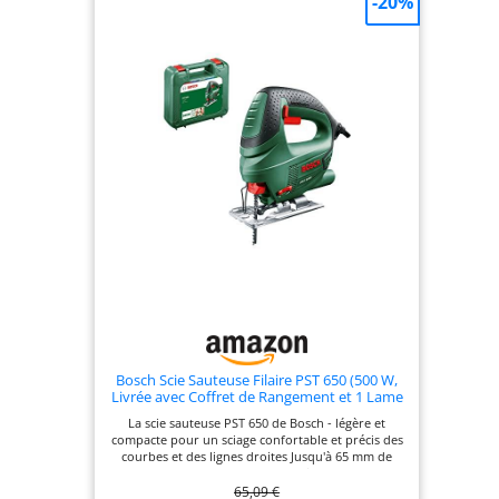
-20%
polyvalentes comme les coupes tangentes,
biseautées ou courbées. L'angle de coupe maximal
réglable est de -45 ° à 45 ° Changement de lame
sans outil et conception de verrouillage du
commutateur: Avec 6 lames de scie (2 pour le
métal et l'aluminium, 4 pour le bois et le
plastique),les lames de scie peuvent être changées
facilement et rapidement en quelques secondes
sans aucun outil. Interrupteur de verrouillage
pour un confort accru et moins de fatigue lors
d'une coupe prolongée GUIDE LASER & GUIDAGE
PARALLÈLE: La scie circulaire guidée au laser avec
la règle rend la coupe plus droite, plus précise et
plus professionnelle. Guides parallèles pour
guidage auxiliaire et contrôle de la largeur de
coupe. Cordon d'alimentation de 2 m de long
pour un travail mobile facile.Le système de
dépoussiérage garde le lieu de travail propre
CONTENU DE L'EMBALLAGE: 1x Scie Électrique
HYCHIKA, 6x Lames de Scie, 1x Règle Guide, 1 x Clé
Allen, 1 x Adaptateur d'aspirateur, 1x Manuel
d'Instruction
Bosch Scie Sauteuse Filaire PST 650 (500 W,
Livrée avec Coffret de Rangement et 1 Lame
de Scie pour Bois T144D)
La scie sauteuse PST 650 de Bosch - légère et
compacte pour un sciage confortable et précis des
courbes et des lignes droites Jusqu'à 65 mm de
profondeur de coupe dans le bois et 4 mm dans
65,09 €
l'acier grâce au puissant moteur de 500 watts