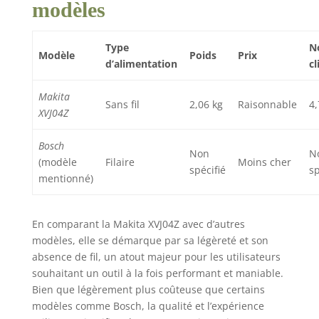
modèles
Type
N
Modèle
Poids
Prix
d’alimentation
cl
Makita
Sans fil
2,06 kg
Raisonnable
4,
XVJ04Z
Bosch
Non
N
(modèle
Filaire
Moins cher
spécifié
sp
mentionné)
En comparant la Makita XVJ04Z avec d’autres
modèles, elle se démarque par sa légèreté et son
absence de fil, un atout majeur pour les utilisateurs
souhaitant un outil à la fois performant et maniable.
Bien que légèrement plus coûteuse que certains
modèles comme Bosch, la qualité et l’expérience