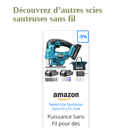
Découvrez d’autres scies
sauteuses sans fil
-5%
Seesii Scie Sauteuse
Sans Fil 21V, Scie
Sauteuse Électrique
Puissance Sans
avec 2 × 2.0Ah
Batteries, 2800 RPM
Fil pour des
Vitesse Variable pour