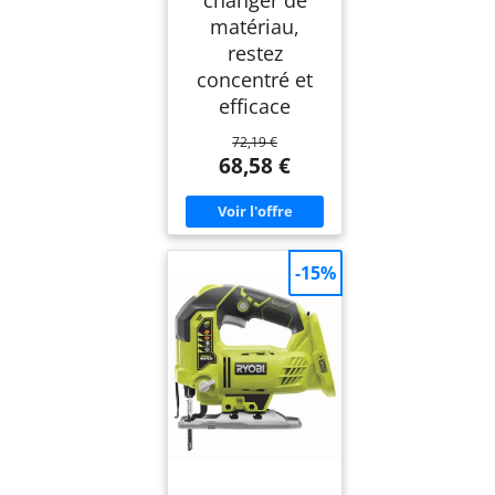
changer de
matériau,
restez
concentré et
efficace
72,19 €
68,58 €
-15%