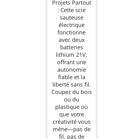
Projets Partout
la Coupe du Bois,
0°-45° Coupe en
: Cette scie
Biseau, Lumière LED,
4 Réglages Orbitaux
sauteuse
électrique
fonctionne
avec deux
batteries
lithium 21V,
offrant une
autonomie
fiable et la
liberté sans fil.
Coupez du bois
ou du
plastique où
que votre
créativité vous
mène—pas de
fil, pas de