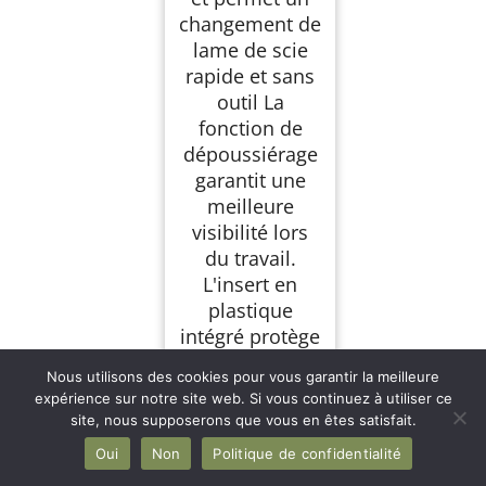
changement de
lame de scie
rapide et sans
outil La
fonction de
dépoussiérage
garantit une
meilleure
visibilité lors
du travail.
L'insert en
plastique
intégré protège
les pièces
Nous utilisons des cookies pour vous garantir la meilleure
particulièreme
expérience sur notre site web. Si vous continuez à utiliser ce
nt sensibles
site, nous supposerons que vous en êtes satisfait.
Une batterie
Oui
Non
Politique de confidentialité
pour tous, c'est