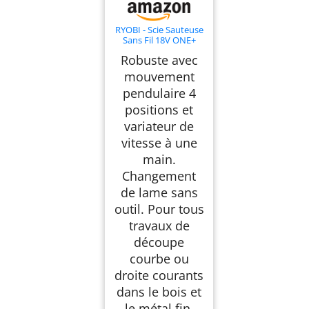
RYOBI - Scie Sauteuse
Sans Fil 18V ONE+
R18JS-0 –
Robuste avec
Mouvements
Pendulaires,
mouvement
Changement Lame
pendulaire 4
Sans Outil, Variateur
Vitesse – Bois, Métal,
positions et
PVC – Batterie Non
Incluse
variateur de
vitesse à une
main.
Changement
de lame sans
outil. Pour tous
travaux de
découpe
courbe ou
droite courants
dans le bois et
le métal fin.