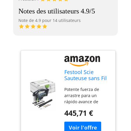
Notes des utilisateurs 4.9/5
Note de 4.9 pour 14 utilisateurs
Festool Scie
Sauteuse sans Fil
CARVEX PSBC 420
Potente fuerza de
EB - Basic
arrastre para un
rápido avance de
serrado Cambio rápido
445,71 €
y sin herramientas de:
mesas, bandas de
rodadura y hojas de