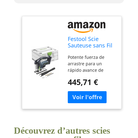
Festool Scie
Sauteuse sans Fil
CARVEX PSBC 420
Potente fuerza de
EB - Basic
arrastre para un
rápido avance de
serrado Cambio rápido
445,71 €
y sin herramientas de:
mesas, bandas de
rodadura y hojas de
serrar Interruptor
apagado/encendido a
ambos lados, accesible
desde cualquier
Découvrez d’autres scies
posición Manejo
sencillo gracias a la