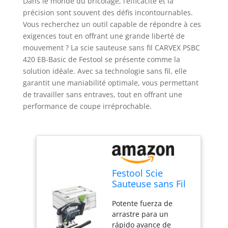
Dans le monde du bricolage, l’efficacité et la
précision sont souvent des défis incontournables.
Vous recherchez un outil capable de répondre à ces
exigences tout en offrant une grande liberté de
mouvement ? La scie sauteuse sans fil CARVEX PSBC
420 EB-Basic de Festool se présente comme la
solution idéale. Avec sa technologie sans fil, elle
garantit une maniabilité optimale, vous permettant
de travailler sans entraves, tout en offrant une
performance de coupe irréprochable.
Festool Scie
Sauteuse sans Fil
CARVEX PSBC 420
Potente fuerza de
EB - Basic
arrastre para un
rápido avance de