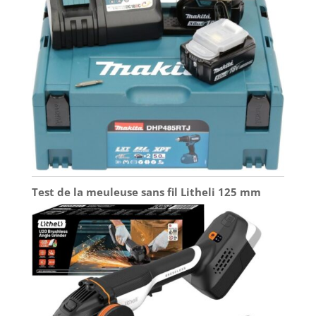
les batteries worx
powershare 20v, 40v et
80v max Garantie 3 ans
(2 + 1 offert) sous réserve
d’enregistrement sous 30
jours sur worx-
europe.com
Test de la meuleuse sans fil Litheli 125 mm