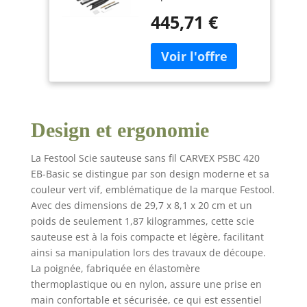
serrado Cambio rápido
445,71 €
y sin herramientas de:
mesas, bandas de
rodadura y hojas de
serrar Interruptor
apagado/encendido a
ambos lados, accesible
desde cualquier
Design et ergonomie
posición Manejo
sencillo gracias a la
empuñadura Softgrip
La Festool Scie sauteuse sans fil CARVEX PSBC 420
y a un diseño
EB-Basic se distingue par son design moderne et sa
ergonómico Ideal en
couleur vert vif, emblématique de la marque Festool.
combinación con la
Avec des dimensions de 29,7 x 8,1 x 20 cm et un
batería Li-HighPower:
poids de seulement 1,87 kilogrammes, cette scie
con un peso que no
sauteuse est à la fois compacte et légère, facilitant
llega a los 600 gramos,
ainsi sa manipulation lors des travaux de découpe.
es un 20 % más ligera
La poignée, fabriquée en élastomère
y un 50 % más
compacta que una
thermoplastique ou en nylon, assure une prise en
batería estándar de
main confortable et sécurisée, ce qui est essentiel