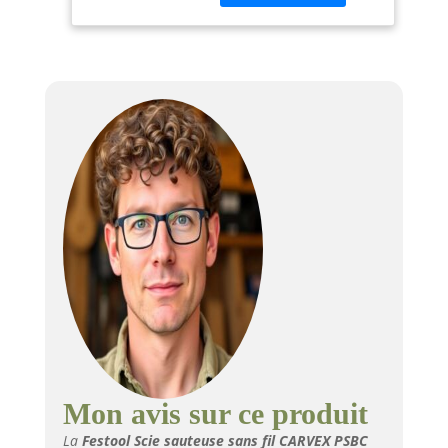
serrar Interruptor
apagado/encendido a
ambos lados, accesible
desde cualquier
posición Manejo
sencillo gracias a la
empuñadura Softgrip
y a un diseño
ergonómico Ideal en
combinación con la
batería Li-HighPower:
con un peso que no
llega a los 600 gramos,
es un 20 % más ligera
y un 50 % más
compacta que una
batería estándar de
5,2 Ah
Mon avis sur ce produit
La
Festool Scie sauteuse sans fil CARVEX PSBC