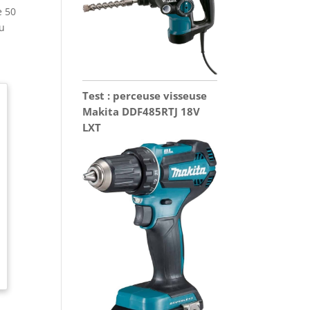
e 50
du
Test : perceuse visseuse
Makita DDF485RTJ 18V
LXT