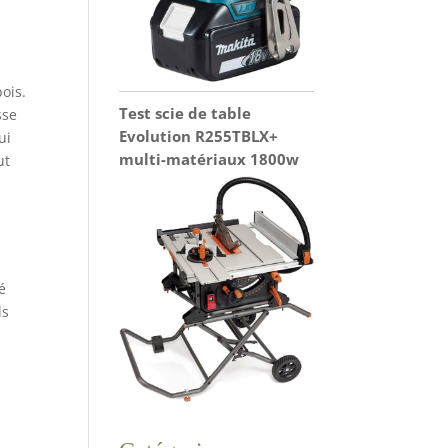
ois.
Test scie de table
sse
Evolution R255TBLX+
ui
multi-matériaux 1800w
ut
é
ds
u