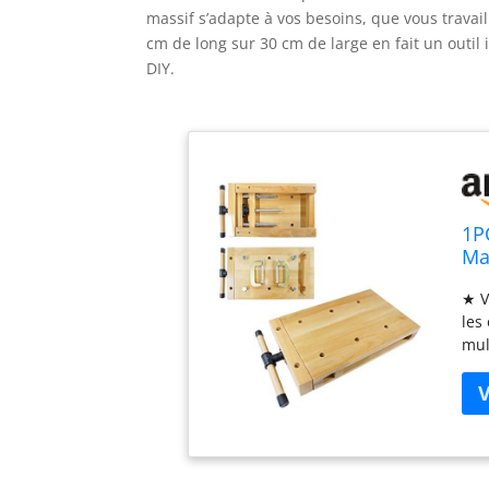
massif s’adapte à vos besoins, que vous travai
cm de long sur 30 cm de large en fait un outi
DIY.
1P
Ma
De
★ V
Do
les
mul
tra
sen
êtr
mai
pas
lon