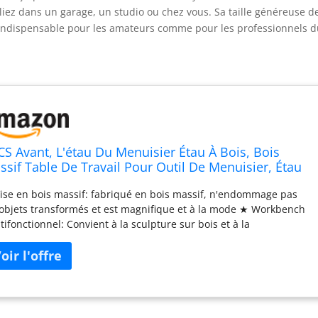
lliez dans un garage, un studio ou chez vous. Sa taille généreuse d
l indispensable pour les amateurs comme pour les professionnels 
CS Avant, L'étau Du Menuisier Étau À Bois, Bois
ssif Table De Travail Pour Outil De Menuisier, Étau
 Tuyau, Portable Ajustable, Pour Garage, Studio, DIY
ise en bois massif: fabriqué en bois massif, n'endommage pas
micile ( Size : L 50cm W 30cm )
 objets transformés et est magnifique et à la mode ★ Workbench
tifonctionnel: Convient à la sculpture sur bois et à la
nsformation en métal, avec une surface lisse et un excellent
timent de main ★ Convient au travail du bois DIY Utilisation: Peut
e utilisé pour couper, polir, polir, gravure, traitement, fixation,
ntenance de la montre, collage et autres DIY ★ Facile à utiliser,
 besoin d'installer, opération simple ★ Grand étage de bureau: la
gueur fixe maximale est de 50 cm / 60cm. Workbench mobile