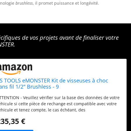
chnologie
brushless
, il promet puissance et longévité.
ifiques de vos projets avant de finaliser votre
NSTER.
S TOOLS eMONSTER Kit de visseuses à choc
ans fil 1/2" Brushless - 9
TTENTION - Veuillez vérifier sur la base des données de votre
éhicule si cette pièce de rechange est compatible avec votre
éhicule et tenez compte, le cas échéant, des
estrictions/critères existants. CONTENU DE LA LIVRAISON:
235,35 €
ontenu : 1x eMONSTER 1/2" Clé à choc sans fil Brushless 2x
MONSTER batterie, 18V, 4.0Ah 1x eMONSTER chargeur rapide