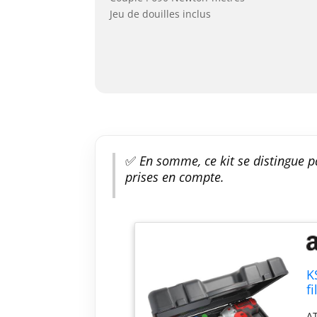
Jeu de douilles inclus
✅
En somme, ce kit se distingue pa
prises en compte.
K
fi
AT