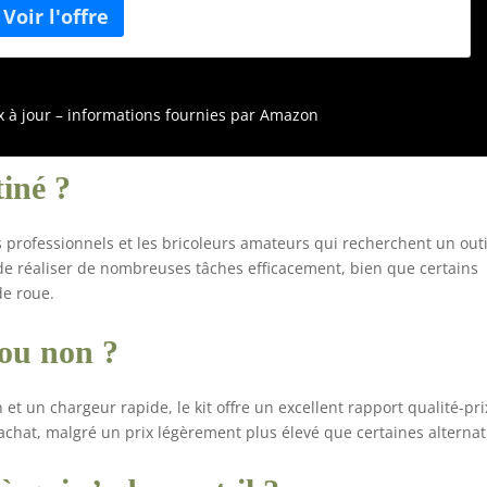
e batterie, 8 A 1x 1/2" noix de force alu pour jantes, robuste,
ongue, 15mm 1x 1/2" Douille en aluminium robuste, longue,
7mm 1x 1/2" Jantes en aluminium Douille robuste, longue,
9mm 1x 1/2" Jantes en aluminium Douille robuste, longue,
1mm 1x 1/2" Douille en aluminium robuste, longue, 22mm 1x
ix à jour – informations fournies par Amazon
offret plastique vide pour 515.6100
tiné ?
 professionnels et les bricoleurs amateurs qui recherchent un outi
de réaliser de nombreuses tâches efficacement, bien que certains
de roue.
e ou non ?
 et un chargeur rapide, le kit offre un excellent rapport qualité-pri
r achat, malgré un prix légèrement plus élevé que certaines alternat