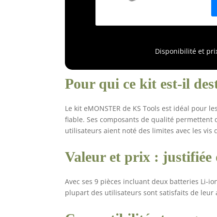
d
l
1
1
2
Disponibilité et pr
c
Pour qui ce kit est-il des
Le kit eMONSTER de KS Tools est idéal pour les
fiable. Ses composants de qualité permettent 
utilisateurs aient noté des limites avec les vis 
Valeur et prix : justifié
Avec ses 9 pièces incluant deux batteries Li-ion
plupart des utilisateurs sont satisfaits de leu