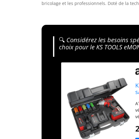
bricolage et les professionnels. Doté de la te
🔍
Considérez les besoins spéc
choix pour le KS TOOLS eMO
K
s
A
v
v
r
C
e