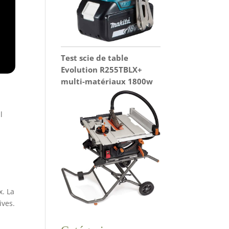
Test scie de table
Evolution R255TBLX+
multi-matériaux 1800w
l
x. La
ives.