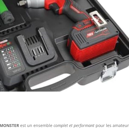
S eMONSTER
est un ensemble
complet et performant
pour les amateur