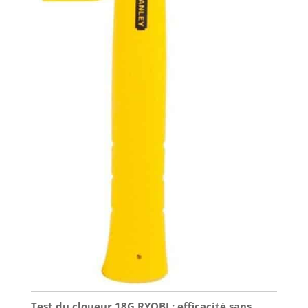
Test du cloueur 18G RYOBI : efficacité sans