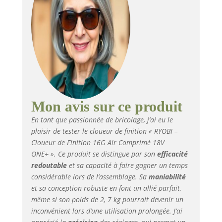
Outil vendu seul. Livré
avec 500 pointes et 2
embouts de protection
des matériaux. Tire
des pointes 16G (Ø 1,6
mm) de 19 à 64 mm.
Vitesse 60 clous/min.
Batterie Non Incluse.
Avec une batterie 5,0
Ah, fixe jusqu'à 1200
Mon avis sur ce produit
pointes de 64 mm.
En tant que passionnée de bricolage, j’ai eu le
plaisir de tester le cloueur de finition « RYOBI –
Cloueur de Finition 16G Air Comprimé 18V
ONE+ ». Ce produit se distingue par son
efficacité
redoutable
et sa capacité à faire gagner un temps
considérable lors de l’assemblage. Sa
maniabilité
et sa conception robuste en font un allié parfait,
même si son poids de 2, 7 kg pourrait devenir un
inconvénient lors d’une utilisation prolongée. J’ai