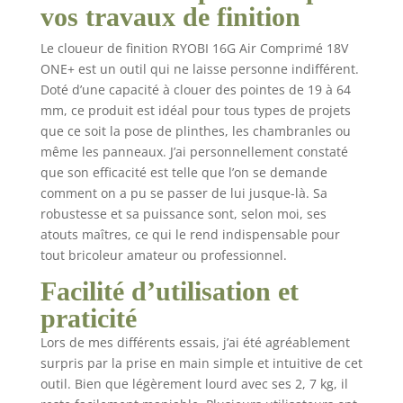
vos travaux de finition
ou les assemblages de
menuiserie
Le cloueur de finition RYOBI 16G Air Comprimé 18V
nécessitant des
ONE+ est un outil qui ne laisse personne indifférent.
pointes 16G (1,6 mm).
Doté d’une capacité à clouer des pointes de 19 à 64
Outil vendu seul. Livré
avec 500 pointes et 2
mm, ce produit est idéal pour tous types de projets
embouts de protection
que ce soit la pose de plinthes, les chambranles ou
des matériaux. Tire
même les panneaux. J’ai personnellement constaté
des pointes 16G (Ø 1,6
que son efficacité est telle que l’on se demande
mm) de 19 à 64 mm.
comment on a pu se passer de lui jusque-là. Sa
Vitesse 60 clous/min.
robustesse et sa puissance sont, selon moi, ses
Batterie Non Incluse.
atouts maîtres, ce qui le rend indispensable pour
Avec une batterie 5,0
tout bricoleur amateur ou professionnel.
Ah, fixe jusqu'à 1200
pointes de 64 mm.
Facilité d’utilisation et
praticité
Lors de mes différents essais, j’ai été agréablement
surpris par la prise en main simple et intuitive de cet
outil. Bien que légèrement lourd avec ses 2, 7 kg, il