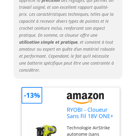
apprécié la
précision
des réglages, qui permet un
travail soigné, et son excellent rapport qualité-
prix. Les caractéristiques techniques, telles que la
capacité à recevoir divers types de pointes et le
crochet ceinture inclus, renforcent son aspect
pratique. En somme, ce cloueur offre une
utilisation simple et pratique
, et convient à tout
amateur ou expert en quête d’un matériel robuste
et performant. Cependant, le fait qu’il nécessite
une batterie spécifique peut être une contrainte à
considérer.
-13%
RYOBI - Cloueur
Sans Fil 18V ONE+
R16GN18-0 – Pour
Technologie AirStrike
Clous 19 à 64 mm
autonome (sans
- tête 1,6 mm,