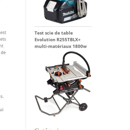
 est
Test scie de table
rets
Evolution R255TBLX+
nt
multi-matériaux 1800w
e de
s.
ui