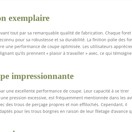
on exemplaire
vant tout par sa remarquable qualité de fabrication. Chaque foret
onnu pour sa robustesse et sa durabilité. La finition polie des fo
sure une performance de coupe optimisée. Les utilisateurs apprécie
lignant qu’ils prennent « plaisir à travailler » avec, ce qui témoign
pe impressionnante
 par une excellente performance de coupe. Leur capacité à se tirer
r une pression excessive, est fréquemment mentionnée dans les avi
vec des trous de perçage propres et non effilochés. Cependant, il
daptés pour les trous borgnes en raison de leur filetage d’avance q