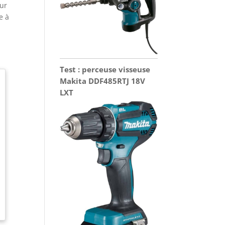
our
e à
Test : perceuse visseuse
Makita DDF485RTJ 18V
LXT