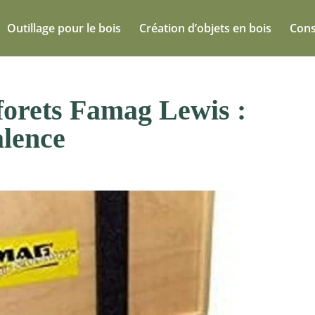
Outillage pour le bois
Création d’objets en bois
Cons
 forets Famag Lewis :
alence