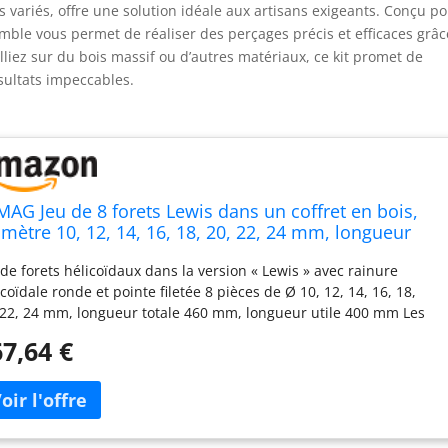
 variés, offre une solution idéale aux artisans exigeants. Conçu p
mble vous permet de réaliser des perçages précis et efficaces grâc
liez sur du bois massif ou d’autres matériaux, ce kit promet de
ésultats impeccables.
MAG Jeu de 8 forets Lewis dans un coffret en bois,
amètre 10, 12, 14, 16, 18, 20, 22, 24 mm, longueur
tale 460 mm.
 de forets hélicoïdaux dans la version « Lewis » avec rainure
icoïdale ronde et pointe filetée 8 pièces de Ø 10, 12, 14, 16, 18,
 22, 24 mm, longueur totale 460 mm, longueur utile 400 mm Les
ucheurs principaux et ébaucheurs sont en carbure de tungstène
7,64 €
qualité supérieure Tête et tige hexagonale Convient pour les
us profonds dans le bois tendre et dur