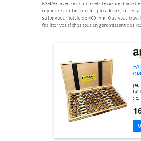
FAMAG, avec ses huit forets Lewis de diamètres
répondre aux besoins les plus divers, cet ense
sa longueur totale de 460 mm. Que vous travail
faciliter vos tâches tout en garantissant des r
FA
di
to
Jeu
hél
20,
éba
16
de 
tro