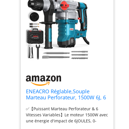
ENEACRO Réglable,Souple
Marteau Perforateur, 1500W 6J, 6
Vitesses, 4 Fonctions & Plus
✅【Puissant Marteau Perforateur & 6
Rapidement Changer Le Mandrin
Vitesses Variables】Le moteur 1500W avec
SDS-Plus, Embrayage de Sécurité
une énergie d'impact de 6JOULES, 0-
& Technologie Anti-vibration
4230BPM, 0-920tr/min, est optimal pour