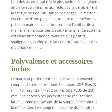
L’un des aspects qui m’a le plus séduit est le système
fonction unique, la conception de
anti-vibration intégré, qui réduit considérablement
commutateur à double fonction peut
la fatigue lors de l’utilisation prolongée. Le marteau
prolonger la durée de vie de 100 %.
est équipé d’une poignée auxiliaire qui améliore la
✅【Conception du boîtier en alliage
prise en main et le confort, rendant l’outil facile à
d'aluminium】 Par rapport à la
conception normale du boîtier en
manier même pour des travaux intensifs. Ce système
plastique sur le marché, La conception du
est souvent mentionné dans les avis positifs,
boîtier en alliage d'aluminium 32MA rend
soulignant son efficacité lors de l’utilisation sur des
le marteau perforateur très robuste et
matériaux denses.
durable. Même si la machine tombe
accidentellement sur le sol, elle ne sera
Polyvalence et accessoires
pas facilement endommagée. Le moteur
résistant à la chaleur et la structure anti-
inclus
poussière prolongent la durée de vie du
marteau perforateur. ✅【Ce que vous
Le marteau perforateur est livré avec un ensemble
obtenez】 Marteau perforateur à usage
complet d’accessoires, dont 3 embouts SDS-Plus (8
intensif 32MA*1 ; sds-plus
mm, 10 mm, 12 mm) et 2 burins SDS-PLUS de 250
mèche（8mm,10mm,12mm）*3 ; sds-plus
mm. Ces accessoires permettent de réaliser une
ciseau 250mm*2 ; poignée auxiliaire*1；
large gamme de travaux, de la simple perforation à
balai de carbone remplaçable 1 jeu ;
la démolition. Le changement rapide du mandrin
329Graisse*1； capuchon anti-