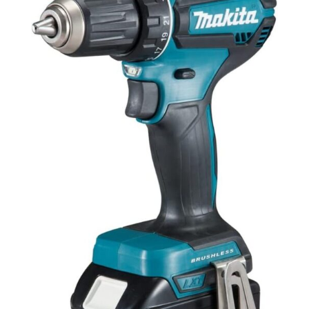
au fil du temps,
prolongeant sa durée de
vie et réduisant les
temps d'arrêt, ce qui en
fait un choix fiable et
rentable pour les
entrepreneurs
professionnels. 【Kit
d'outils complet pour
des applications
polyvalentes】 Le
paquet comprend tout
ce dont vous avez besoin
pour une large gamme
de tâches de démolition :
un puissant marteau-
piqueur, un burin
pointu, un burin plat,
des balais de charbon de
rechange, un tube de
lubrifiant, une clé à
bouteille d'huile et deux
clés hexagonales. Cet
ensemble complet
d'accessoires vous
assure d'être
parfaitement équipé dès
le départ, éliminant ainsi
le besoin d'achats
supplémentaires et