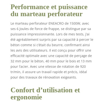
pour le bois, 13mm pour l'acier.
Performance et puissance
✅【Sécurité et Contrôle】L'embrayage de
sécurité conçu pour protéger votre
du marteau perforateur
poignet lorsque le marteau perforateur
est exposé à une force de couple élevée.
Le marteau perforateur ENEACRO de 1500W, avec
La poignée réglable à 360° s'applique à
ses 6 Joules de force de frappe, se distingue par sa
différents travaux et le système anti-
puissance impressionnante. Lors de mes tests, j’ai
vibration conçu pour réduire efficacement
été agréablement surpris par sa capacité à percer le
les vibrations, et réduire la fatigue. La
poignée souple empêche efficacement le
béton comme si c’était du beurre, confirmant ainsi
glissement et apporte une meilleure et
les avis des utilisateurs. Il est conçu pour offrir une
confortable prise en main pendant
efficacité optimale avec une capacité de perçage de
l'utilisation. ✅【Quatre Fonctions】
32 mm pour le béton, 40 mm pour le bois et 13 mm
Quatre fonctions différentes pour le
pour l’acier. Avec une vitesse de rotation de 920
perçage (pour le bois, l'acier), le burinage
tr/min, il assure un travail rapide et précis, idéal
(pour le béton ou la brique), le perçage au
pour des travaux de rénovation exigeants.
marteau (pour les travaux lourds) et le
réglage de la position du burin s'adaptent
Confort d’utilisation et
à une variété de scénarios de travail. Vous
pouvez rapidement changer les fonctions
ergonomie
avec deux commutateurs différents. Par
rapport à la conception de commutateur à