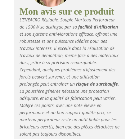
(pour le béton ou la brique), le perçage au
marteau (pour les travaux lourds) et le
Mon avis sur ce produit
réglage de la position du burin s'adaptent
L’ENEACRO Réglable, Souple Marteau Perforateur
à une variété de scénarios de travail. Vous
de 1500W se distingue par sa
facilité d’utilisation
pouvez rapidement changer les fonctions
et son système anti-vibrations efficace, offrant une
avec deux commutateurs différents. Par
rapport à la conception de commutateur à
robustesse et une puissance idéales pour des
fonction unique, la conception de
travaux intenses. Il excelle dans la réalisation de
commutateur à double fonction peut
travaux de démolition, même face à des matériaux
prolonger la durée de vie de 100 %.
durs, grâce à sa précision remarquable.
✅【Conception du boîtier en alliage
Cependant, quelques problèmes d’ajustement des
d'aluminium】 Par rapport à la
forets peuvent survenir, et une utilisation
conception normale du boîtier en
prolongée peut entraîner un
risque de surchauffe
.
plastique sur le marché, La conception du
La poussière générée nécessite une protection
boîtier en alliage d'aluminium 32MA rend
adéquate, et la qualité de fabrication peut varier.
le marteau perforateur très robuste et
Malgré ces points, avec une note élevée en
durable. Même si la machine tombe
performance et un bon rapport qualité-prix, ce
accidentellement sur le sol, elle ne sera
pas facilement endommagée. Le moteur
marteau perforateur reste un outil fiable pour les
résistant à la chaleur et la structure anti-
bricoleurs avertis, bien que des pièces détachées ne
poussière prolongent la durée de vie du
soient pas toujours disponibles.
marteau perforateur. ✅【Ce que vous