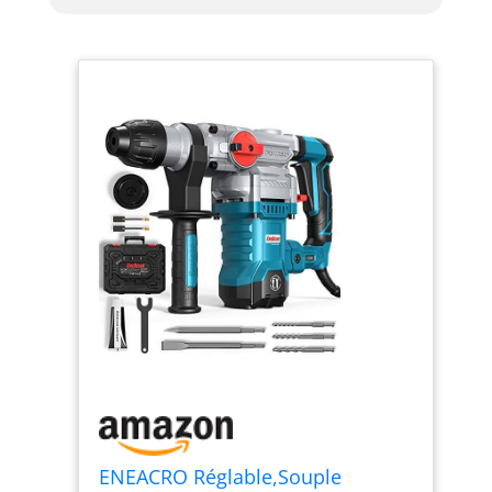
obtenez】 Marteau perforateur à usage
intensif 32MA*1 ; sds-plus
mèche（8mm,10mm,12mm）*3 ; sds-plus
ciseau 250mm*2 ; poignée auxiliaire*1；
balai de carbone remplaçable 1 jeu ;
329Graisse*1； capuchon anti-
poussière*1； manuel d'instruction*1 ;
Mallette de rangement*1 ; garantie sans
défaut de 24 mois et service après-vente à
réponse rapide de 8 heures ouvrables.
ENEACRO Réglable,Souple