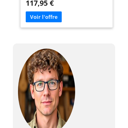
117,95 €
réaliser des projets lourds sur le béton, le
métal, la brique, la pierre et la
maçonnerie, etc. Avec un contrôle de
vitesse à 6 niveaux, vous aurez toujours le
contrôle total de votre outil. Capacité de
perçage : 32mm pour le béton, 40mm
pour le bois, 13mm pour l'acier.
✅【Sécurité et Contrôle】L'embrayage de
sécurité conçu pour protéger votre
poignet lorsque le marteau perforateur
est exposé à une force de couple élevée.
La poignée réglable à 360° s'applique à
différents travaux et le système anti-
vibration conçu pour réduire efficacement
les vibrations, et réduire la fatigue. La
poignée souple empêche efficacement le
glissement et apporte une meilleure et
confortable prise en main pendant
l'utilisation. ✅【Quatre Fonctions】
Quatre fonctions différentes pour le
perçage (pour le bois, l'acier), le burinage