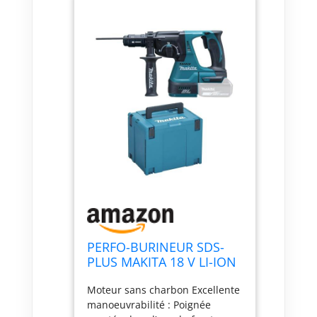
PERFO-BURINEUR SDS-
PLUS MAKITA 18 V LI-ION
24 MM (MACHINE SEULE)
Moteur sans charbon Excellente
LIVRÉ EN COFFRET
manoeuvrabilité : Poignée
MAKPAC - DHR243ZJ