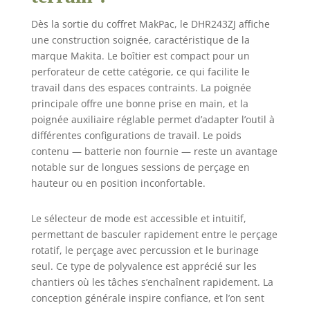
Perceuse à
Dès la sortie du coffret MakPac, le DHR243ZJ affiche
percussion,
une construction soignée, caractéristique de la
perçage sans
marque Makita. Le boîtier est compact pour un
impact et
perforateur de cette catégorie, ce qui facilite le
nouvelles
technologies
travail dans des espaces contraints. La poignée
principale offre une bonne prise en main, et la
poignée auxiliaire réglable permet d’adapter l’outil à
différentes configurations de travail. Le poids
contenu — batterie non fournie — reste un avantage
notable sur de longues sessions de perçage en
hauteur ou en position inconfortable.
Le sélecteur de mode est accessible et intuitif,
permettant de basculer rapidement entre le perçage
rotatif, le perçage avec percussion et le burinage
seul. Ce type de polyvalence est apprécié sur les
chantiers où les tâches s’enchaînent rapidement. La
conception générale inspire confiance, et l’on sent