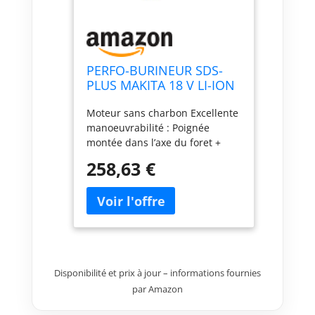
PERFO-BURINEUR SDS-
PLUS MAKITA 18 V LI-ION
24 MM (MACHINE SEULE)
Moteur sans charbon Excellente
LIVRÉ EN COFFRET
manoeuvrabilité : Poignée
MAKPAC - DHR243ZJ
montée dans l’axe du foret +
Centre de gravité étudié pour
258,63 €
un equilibre parfait Mandrins
interchangeables à verrouillage
rapide (SDS-Plus et autoserrant)
Limiteur de couple protégeant
le moteur ainsi que l’utilisateur
en cas de blocage Perceuse à
percussion, perçage sans
Disponibilité et prix à jour – informations fournies
impact et nouvelles
par Amazon
technologies