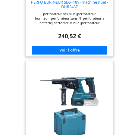
PERFO BURINEUR SDS+18V (machine nue) -
DHR243Z
perforateur sds plus|perforateur
burineur|perforateur sans fil|perforateur a
batterie|perforateur nue|perforateur
professionnelle|perfo makita|DHR243Z|marteau
piqueur makita|perceuse pro 18 V
240,52 €