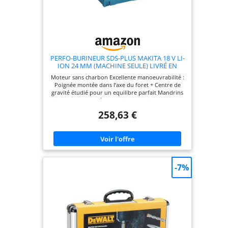
PERFO-BURINEUR SDS-PLUS MAKITA 18 V LI-
ION 24 MM (MACHINE SEULE) LIVRÉ EN
COFFRET MAKPAC - DHR243ZJ
Moteur sans charbon Excellente manoeuvrabilité :
Poignée montée dans l’axe du foret + Centre de
gravité étudié pour un equilibre parfait Mandrins
interchangeables à verrouillage rapide (SDS-Plus
et autoserrant) Limiteur de couple protégeant le
258,63 €
moteur ainsi que l’utilisateur en cas de blocage
Perceuse à percussion, perçage sans impact et
nouvelles technologies
-7%