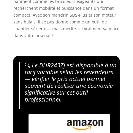
bâtiment comme les bricoleurs exigeants qui
recherchent mobilité et puissance dans un format
compact. Avec son mandrin SDS-Plus et son moteur
sans balais, il se positionne comme un outil de
chantier sérieux — mais mérite-t-il vraiment sa place
dans votre arsenal ?
🔍
Le DHR243ZJ est disponible à un
tarif variable selon les revendeurs
— vérifier le prix actuel permet
souvent de réaliser une économie
significative sur cet outil
professionnel.