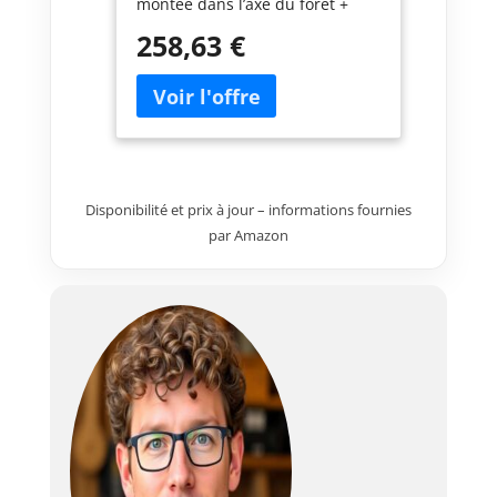
montée dans l’axe du foret +
Centre de gravité étudié pour
258,63 €
un equilibre parfait Mandrins
interchangeables à verrouillage
rapide (SDS-Plus et autoserrant)
Limiteur de couple protégeant
le moteur ainsi que l’utilisateur
en cas de blocage Perceuse à
percussion, perçage sans
Disponibilité et prix à jour – informations fournies
impact et nouvelles
par Amazon
technologies