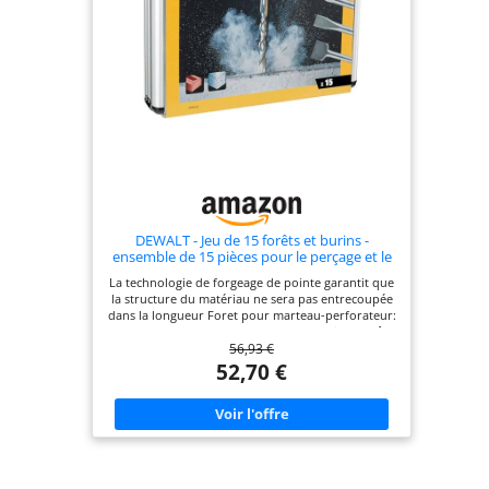
DEWALT - Jeu de 15 forêts et burins -
ensemble de 15 pièces pour le perçage et le
vissage - DT9679-QZ
La technologie de forgeage de pointe garantit que
la structure du matériau ne sera pas entrecoupée
dans la longueur Foret pour marteau-perforateur:
double tranchant avec double sens Design de tête
56,93 €
de forage optimisé avec noyau solide Applications:
perçage facile dans la maçonnerie, la pierre
52,70 €
artificielle et naturelle Avec coffret en aluminium