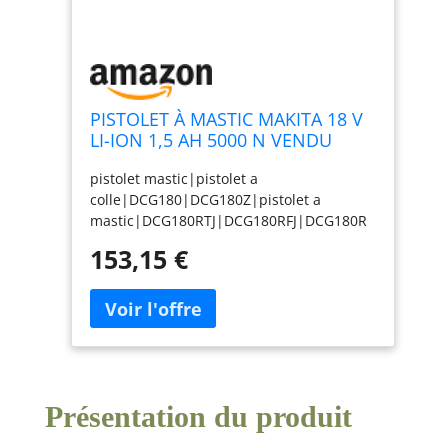
PISTOLET À MASTIC MAKITA 18 V
LI-ION 1,5 AH 5000 N VENDU
SANS BATTERIE- DCG180Z
pistolet mastic|pistolet a
colle|DCG180|DCG180Z|pistolet a
mastic|DCG180RTJ|DCG180RFJ|DCG180R
MJ|Pistolet mastic makita|pistolet colle
153,15 €
makita
Présentation du produit