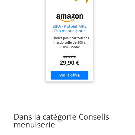
et produit plus de 3 000
produits innovants
chaque année
SIKA - Pistolet MK2
Evo manuel pour
cartouches mastic-
Pistolet pour cartouches
colle 310ml
mastic-colle de 300 à
310ml Bonne
démultiplication à 2
32,50 €
positions Introduction
facile de la cartouche
29,90 €
dans le berceau Crosse
courbée pour un
accrochage facile
Débrayage facile système
anti-goutte
Dans la catégorie Conseils
menuiserie