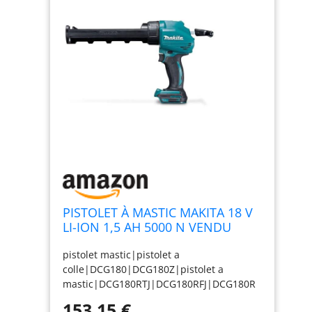
PISTOLET À MASTIC MAKITA 18 V
LI-ION 1,5 AH 5000 N VENDU
SANS BATTERIE- DCG180Z
pistolet mastic|pistolet a
colle|DCG180|DCG180Z|pistolet a
mastic|DCG180RTJ|DCG180RFJ|DCG180R
MJ|Pistolet mastic makita|pistolet colle
153,15 €