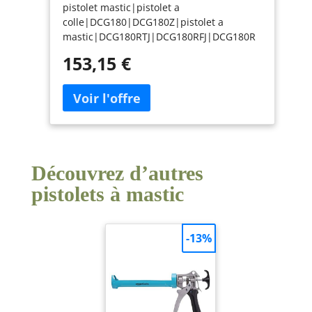
pistolet mastic|pistolet a
colle|DCG180|DCG180Z|pistolet a
mastic|DCG180RTJ|DCG180RFJ|DCG180R
MJ|Pistolet mastic makita|pistolet colle
153,15 €
makita
Découvrez d’autres
pistolets à mastic
-13%