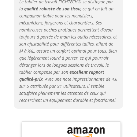
Le tablier de travail FIGHTECH® se distingue par
uniformément le poids
la
qualité robuste de son tissu
, ce qui en fait un
sur vos épaules et
compagnon fiable pour les menuisiers,
votre dos. Poches à
mécaniciens, forgerons et charpentiers. Ses
outils polyvalentes :
nous avons inclus 6
nombreuses poches pratiques permettent d’avoir
poches dans notre
toujours à portée de main les outils nécessaires, et
tablier en toile pour
son ajustabilité pour différentes tailles, allant de
ranger tous vos outils
M à XXL, assure un confort optimal pour tous. Bien
de travail et
que légèrement lourd à porter, ce qui pourrait
accessoires. Boucle
déranger lors de longues sessions de travail, le
bonus pour une
tablier compense par son
excellent rapport
suspension facile.
qualité-prix
. Avec une note impressionnante de 4,6
Idéal pour ranger les
sur 5 attribuée par 91 utilisateurs, il semble
outils et équipements
satisfaire pleinement les attentes de ceux qui
de travail du métal, les
outils de travail du
recherchent un équipement durable et fonctionnel.
bois et les accessoires
et les outils à main et
comme tablier de
charpentier pour
homme avec poches.