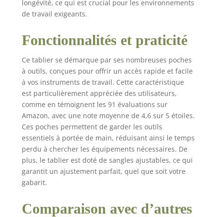
longévité, ce qui est crucial pour les environnements
outils de travail du
de travail exigeants.
bois et les accessoires
et les outils à main et
Fonctionnalités et praticité
comme tablier de
charpentier pour
homme avec poches.
Ce tablier se démarque par ses nombreuses poches
Entièrement réglable
à outils, conçues pour offrir un accès rapide et facile
pour homme et femme
à vos instruments de travail. Cette caractéristique
: personnalisez
est particulièrement appréciée des utilisateurs,
l'ajustement de votre
comme en témoignent les 91 évaluations sur
tablier en ajustant le
Amazon, avec une note moyenne de 4,6 sur 5 étoiles.
harnais et la taille.
Ces poches permettent de garder les outils
Convient aux tailles M
essentiels à portée de main, réduisant ainsi le temps
à XXL. Cliquez
perdu à chercher les équipements nécessaires. De
maintenant sur «
plus, le tablier est doté de sangles ajustables, ce qui
Ajouter au panier »
garantit un ajustement parfait, quel que soit votre
gabarit.
Comparaison avec d’autres