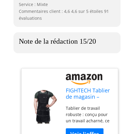
Service : Mixte
Commentaires client : 4,6 4,6 sur 5 étoiles 91
évaluations
Note de la rédaction 15/20
FIGHTECH Tablier
de magasin –
Tablier de travail
Tablier de travail
du bois robuste
robuste : conçu pour
pour homme avec
un travail acharné, ce
poches à outils
tablier en cuir
pour menuisiers,
véritable pleine