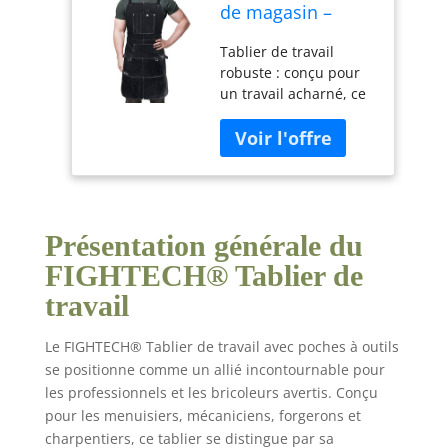
de magasin –
Tablier de travail
Tablier de travail
du bois robuste
robuste : conçu pour
pour homme avec
un travail acharné, ce
poches à outils
tablier en cuir
pour menuisiers,
véritable pleine
forgerons,
longueur est
charpentiers, M-
multifonctionnel, ce
XXL, noir, Medium
qui en fait l'accessoire
/ XX-Large
parfait pour toutes vos
Présentation générale du
tâches préférées.
Conçu pour durer :
FIGHTECH® Tablier de
notre tablier de
travail
boutique fonctionne
aussi dur que vous,
fabriqué avec des
Le FIGHTECH® Tablier de travail avec poches à outils
coutures doubles en
se positionne comme un allié incontournable pour
cuir véritable 100 %
les professionnels et les bricoleurs avertis. Conçu
très résistant qui est
pour les menuisiers, mécaniciens, forgerons et
résistant à la chaleur
charpentiers, ce tablier se distingue par sa