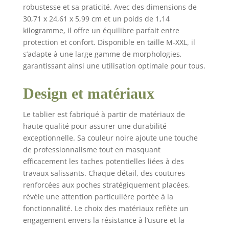
et au feu. Cousu avec
robustesse et sa praticité. Avec des dimensions de
du fil Kevlar. Créé pour
30,71 x 24,61 x 5,99 cm et un poids de 1,14
le confort : ce tablier
kilogramme, il offre un équilibre parfait entre
en cuir avec
protection et confort. Disponible en taille M-XXL, il
épaulettes dispose
s’adapte à une large gamme de morphologies,
d'un harnais en forme
de X pour répartir
garantissant ainsi une utilisation optimale pour tous.
uniformément le poids
sur vos épaules et
Design et matériaux
votre dos. Poches à
outils polyvalentes :
Le tablier est fabriqué à partir de matériaux de
nous avons inclus 6
haute qualité pour assurer une durabilité
poches dans notre
exceptionnelle. Sa couleur noire ajoute une touche
tablier en toile pour
de professionnalisme tout en masquant
ranger tous vos outils
efficacement les taches potentielles liées à des
de travail et
accessoires. Boucle
travaux salissants. Chaque détail, des coutures
bonus pour une
renforcées aux poches stratégiquement placées,
suspension facile.
révèle une attention particulière portée à la
Idéal pour ranger les
fonctionnalité. Le choix des matériaux reflète un
outils et équipements
engagement envers la résistance à l’usure et la
de travail du métal, les