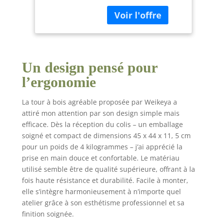
tour pivotant de 30,5
rond pour tours
cm. Facile à installer,
de 30,5
pas de matériel
cm,Fixation pour
supplémentaire
machine outil
Réglable et large
utilisation : la position
Un design pensé pour
de chaque roue peut
être réglée
l’ergonomie
individuellement. Cela
offre un grand choix et
La tour à bois agréable proposée par Weikeya a
s'adapte facilement à
attiré mon attention par son design simple mais
n'importe quelle partie
efficace. Dès la réception du colis – un emballage
rotative de 0, 39" à 4,
soigné et compact de dimensions 45 x 44 x 11, 5 cm
72" Pour tourner les
broches : avec le
pour un poids de 4 kilogrammes – j’ai apprécié la
tourneur, vous pouvez
prise en main douce et confortable. Le matériau
tourner de longues
utilisé semble être de qualité supérieure, offrant à la
broches comme les
fois haute résistance et durabilité. Facile à monter,
tables de baseball, les
elle s’intègre harmonieusement à n’importe quel
pieds de table et de
atelier grâce à son esthétisme professionnel et sa
chaise, très pratique
finition soignée.
Haute résistance et