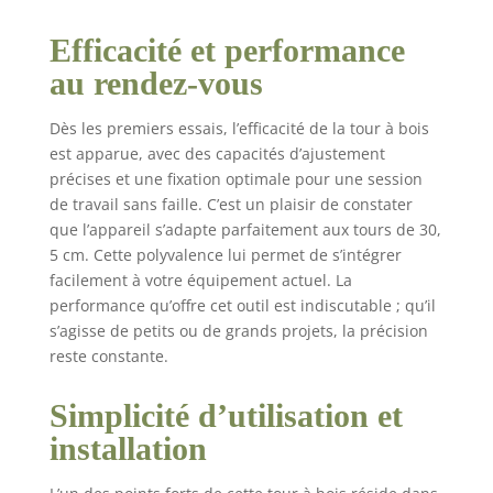
stabilité : ils sont
Efficacité et performance
fabriqués en matériau
souple non usé à
au rendez-vous
haute résistance et
peuvent maintenir
Dès les premiers essais, l’efficacité de la tour à bois
fermement la pièce
est apparue, avec des capacités d’ajustement
d'usine, pas facile à
précises et une fixation optimale pour une session
glisser Matériaux
de travail sans faille. C’est un plaisir de constater
fiables : en acier,
que l’appareil s’adapte parfaitement aux tours de 30,
léger, bonne
résistance, plasticite,
5 cm. Cette polyvalence lui permet de s’intégrer
résistance à la
facilement à votre équipement actuel. La
chaleur. Matériau
performance qu’offre cet outil est indiscutable ; qu’il
uniforme pour une
s’agisse de petits ou de grands projets, la précision
grande sécurité de
reste constante.
travail
Simplicité d’utilisation et
installation