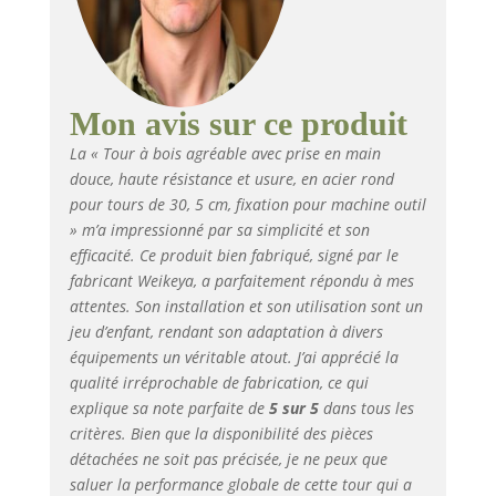
broches comme les
tables de baseball, les
pieds de table et de
chaise, très pratique
Haute résistance et
Mon avis sur ce produit
stabilité : ils sont
La « Tour à bois agréable avec prise en main
fabriqués en matériau
douce, haute résistance et usure, en acier rond
souple non usé à
pour tours de 30, 5 cm, fixation pour machine outil
haute résistance et
» m’a impressionné par sa simplicité et son
peuvent maintenir
fermement la pièce
efficacité. Ce produit bien fabriqué, signé par le
d'usine, pas facile à
fabricant Weikeya, a parfaitement répondu à mes
glisser Matériaux
attentes. Son installation et son utilisation sont un
fiables : en acier,
jeu d’enfant, rendant son adaptation à divers
léger, bonne
équipements un véritable atout. J’ai apprécié la
résistance, plasticite,
qualité irréprochable de fabrication, ce qui
résistance à la
explique sa note parfaite de
5 sur 5
dans tous les
chaleur. Matériau
critères. Bien que la disponibilité des pièces
uniforme pour une
détachées ne soit pas précisée, je ne peux que
grande sécurité de
saluer la performance globale de cette tour qui a
travail