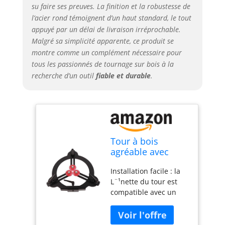
su faire ses preuves. La finition et la robustesse de
l’acier rond témoignent d’un haut standard, le tout
appuyé par un délai de livraison irréprochable.
Malgré sa simplicité apparente, ce produit se
montre comme un complément nécessaire pour
tous les passionnés de tournage sur bois à la
recherche d’un outil
fiable et durable
.
Tour à bois
agréable avec
prise en main
Installation facile : la
douce, haute
L¨¹nette du tour est
résistance et
compatible avec un
usure, en acier
tour pivotant de 30,5
rond pour tours
cm. Facile à installer,
de 30,5
pas de matériel