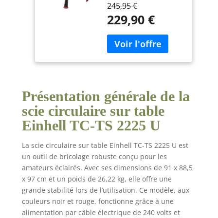
puissant pour une
245,95 €
utilisation précise et
229,90 €
flexible. Avec une
puissance maximale
de 2 200 W, la scie
circulaire sur table
permet d’obtenir une
hauteur de coupe
maximale de 55 mm à
45° et de 80 mm à 90°.
Présentation générale de la
La butée parallèle très
scie circulaire sur table
stable dotée d’un
Einhell TC-TS 2225 U
dispositif de blocage
des deux côtés assure
des coupes
La scie circulaire sur table Einhell TC-TS 2225 U est
longitudinales
un outil de bricolage robuste conçu pour les
précises, et réaliser de
amateurs éclairés. Avec ses dimensions de 91 x 88,5
belles coupes d’angle
x 97 cm et un poids de 26,22 kg, elle offre une
avec la butée d’angle
grande stabilité lors de l’utilisation. Ce modèle, aux
ou la lame de scie
couleurs noir et rouge, fonctionne grâce à une
inclinable devient un
alimentation par câble électrique de 240 volts et
jeu d’enfant. La butée