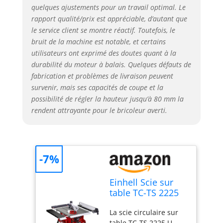
l’aspiration des
quelques ajustements pour un travail optimal. Le
copeaux est prévu au
rapport qualité/prix est appréciable, d’autant que
niveau du bâti de la
le service client se montre réactif. Toutefois, le
machine et du
bruit de la machine est notable, et certains
protège-lame. Les
utilisateurs ont exprimé des doutes quant à la
rallonges latérales
durabilité du moteur à balais. Quelques défauts de
coulissantes et
l’extension arrière
fabrication et problèmes de livraison peuvent
permettent d’étendre
survenir, mais ses capacités de coupe et la
la surface portante
possibilité de régler la hauteur jusqu’à 80 mm la
pour les pièces larges
rendent attrayante pour le bricoleur averti.
et longues. Avec ses
nouveaux montants
métalliques intégrés,
le bâti en plastique
-7%
moderne est stable et
parfaitement rigide. Le
moteur puissant est
Einhell Scie sur
conçu pour des
table TC-TS 2225
travaux difficiles et
U
prolongés, la fonction
La scie circulaire sur
de démarrage
table TC-TS 2225 U