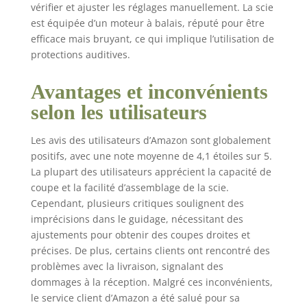
pour les pièces larges
vérifier et ajuster les réglages manuellement. La scie
et longues. Avec ses
est équipée d’un moteur à balais, réputé pour être
nouveaux montants
efficace mais bruyant, ce qui implique l’utilisation de
métalliques intégrés,
protections auditives.
le bâti en plastique
moderne est stable et
Avantages et inconvénients
parfaitement rigide. Le
moteur puissant est
selon les utilisateurs
conçu pour des
travaux difficiles et
Les avis des utilisateurs d’Amazon sont globalement
prolongés, la fonction
positifs, avec une note moyenne de 4,1 étoiles sur 5.
de démarrage
La plupart des utilisateurs apprécient la capacité de
progressif intégrée
coupe et la facilité d’assemblage de la scie.
préservant celui-ci,
Cependant, plusieurs critiques soulignent des
ainsi que les fusibles.
imprécisions dans le guidage, nécessitant des
L’appareil est doté de
ajustements pour obtenir des coupes droites et
fonctionnalités très
pratiques comme les
précises. De plus, certains clients ont rencontré des
divers supports prévus
problèmes avec la livraison, signalant des
au niveau du bâti pour
dommages à la réception. Malgré ces inconvénients,
ranger l’ensemble des
le service client d’Amazon a été salué pour sa