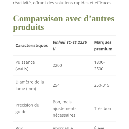
butées et outils
réactivité, offrant des solutions rapides et efficaces.
fournis, la tige
coulissante, ainsi que
Comparaison avec d’autres
le câble
d’alimentation.
produits
Einhell TC-TS 2225
Marques
Caractéristiques
U
premium
Puissance
1800-
2200
(watts)
2500
Diamètre de la
254
250-315
lame (mm)
Bon, mais
Précision du
ajustements
Très bon
guide
nécessaires
Prix
Abordable
Élevé