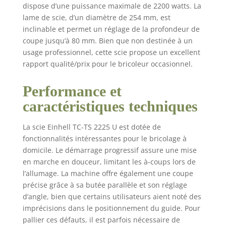
dispose d’une puissance maximale de 2200 watts. La
transversale sert
lame de scie, d’un diamètre de 254 mm, est
également de butée
d’angle (+/- 45°). Le
inclinable et permet un réglage de la profondeur de
piètement stable est
coupe jusqu’à 80 mm. Bien que non destinée à un
conçu pour une
usage professionnel, cette scie propose un excellent
hauteur de travail
rapport qualité/prix pour le bricoleur occasionnel.
confortable de 870
mm. La hauteur de
Performance et
coupe est ajustable en
caractéristiques techniques
continu jusqu’à 80
mm. Un raccord pour
l’aspiration des
La scie Einhell TC-TS 2225 U est dotée de
copeaux est prévu au
fonctionnalités intéressantes pour le bricolage à
niveau du bâti de la
domicile. Le démarrage progressif assure une mise
machine et du
en marche en douceur, limitant les à-coups lors de
protège-lame. Les
l’allumage. La machine offre également une coupe
rallonges latérales
précise grâce à sa butée parallèle et son réglage
coulissantes et
d’angle, bien que certains utilisateurs aient noté des
l’extension arrière
imprécisions dans le positionnement du guide. Pour
permettent d’étendre
la surface portante
pallier ces défauts, il est parfois nécessaire de