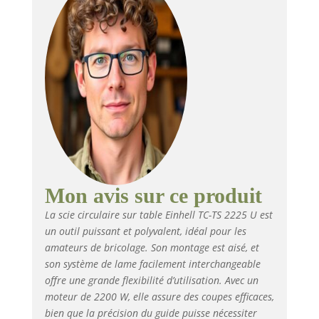
dispositif de blocage
des deux côtés assure
des coupes
longitudinales
précises, et réaliser de
belles coupes d’angle
avec la butée d’angle
ou la lame de scie
inclinable devient un
jeu d’enfant. La butée
transversale sert
également de butée
d’angle (+/- 45°). Le
Mon avis sur ce produit
piètement stable est
La scie circulaire sur table Einhell TC-TS 2225 U est
conçu pour une
un outil puissant et polyvalent, idéal pour les
hauteur de travail
amateurs de bricolage. Son montage est aisé, et
confortable de 870
mm. La hauteur de
son système de lame facilement interchangeable
coupe est ajustable en
offre une grande flexibilité d’utilisation. Avec un
continu jusqu’à 80
moteur de 2200 W, elle assure des coupes efficaces,
mm. Un raccord pour
bien que la précision du guide puisse nécessiter