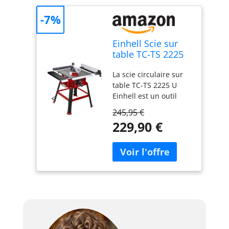
-7%
Einhell Scie sur
table TC-TS 2225
U
La scie circulaire sur
table TC-TS 2225 U
Einhell est un outil
puissant pour une
245,95 €
utilisation précise et
229,90 €
flexible. Avec une
puissance maximale
de 2 200 W, la scie
circulaire sur table
permet d’obtenir une
hauteur de coupe
maximale de 55 mm à
45° et de 80 mm à 90°.
La butée parallèle très
stable dotée d’un