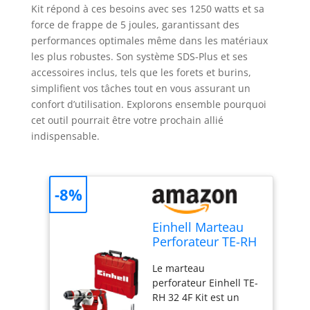
Kit répond à ces besoins avec ses 1250 watts et sa
force de frappe de 5 joules, garantissant des
performances optimales même dans les matériaux
les plus robustes. Son système SDS-Plus et ses
accessoires inclus, tels que les forets et burins,
simplifient vos tâches tout en vous assurant un
confort d’utilisation. Explorons ensemble pourquoi
cet outil pourrait être votre prochain allié
indispensable.
-8%
Einhell Marteau
Perforateur TE-RH
32 4F Kit (1250 W,
Le marteau
5J, SDS-Plus, avec
perforateur Einhell TE-
3 forets: burins
RH 32 4F Kit est un
pointus et plat)