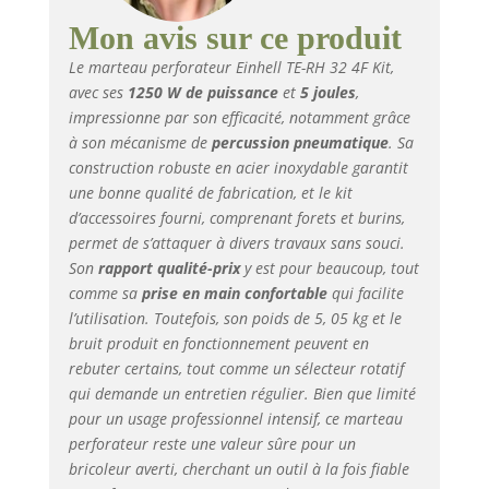
transmission en
aluminium robuste
Mon avis sur ce produit
augmente la
Le marteau perforateur Einhell TE-RH 32 4F Kit,
résistance et la
avec ses
1250 W de puissance
et
5 joules
,
durabilité du marteau
impressionne par son efficacité, notamment grâce
perforateur. Les
voyants indiquent le
à son mécanisme de
percussion pneumatique
. Sa
statut: la préparation à
construction robuste en acier inoxydable garantit
l'emploi ou la
une bonne qualité de fabrication, et le kit
nécessité d'un service
d’accessoires fourni, comprenant forets et burins,
en raison de l'usure de
permet de s’attaquer à divers travaux sans souci.
la brosse Les grandes
Son
rapport qualité-prix
y est pour beaucoup, tout
surfaces de
comme sa
prise en main confortable
qui facilite
préhension souples et
l’utilisation. Toutefois, son poids de 5, 05 kg et le
la poignée
bruit produit en fonctionnement peuvent en
supplémentaire
rebuter certains, tout comme un sélecteur rotatif
solidement fixée par
nervure offrent un
qui demande un entretien régulier. Bien que limité
maintien ferme et
pour un usage professionnel intensif, ce marteau
donc une
perforateur reste une valeur sûre pour un
manipulation sûre. La
bricoleur averti, cherchant un outil à la fois fiable
poignée amortissante