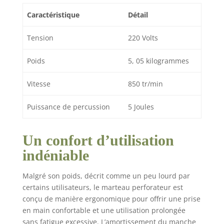
manipulation sûre. La
Caractéristique
Détail
poignée amortissante
de vibrations minimise
les vibrations lors de
Tension
220 Volts
l'utilisation Avec toute
la puissance de 1 250
Poids
5, 05 kilogrammes
watts sur l'outil,
l'électronique de
Vitesse
850 tr/min
vitesse assure un
travail adapté aux
Puissance de percussion
5 Joules
matériaux et aux
applications. La butée
de profondeur de
Un confort d’utilisation
perçage réglable en
indéniable
continu est en métal
massif L'embrayage de
surcharge assure une
Malgré son poids, décrit comme un peu lourd par
sécurité accrue de
certains utilisateurs, le marteau perforateur est
l'utilisateur. Le
conçu de manière ergonomique pour offrir une prise
marteau perforateur
en main confortable et une utilisation prolongée
est équipé d'un
sans fatigue excessive. L’amortissement du manche