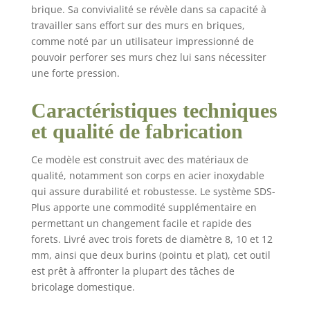
brique. Sa convivialité se révèle dans sa capacité à
optimale La tête de
travailler sans effort sur des murs en briques,
transmission en
aluminium robuste
comme noté par un utilisateur impressionné de
augmente la
pouvoir perforer ses murs chez lui sans nécessiter
résistance et la
une forte pression.
durabilité du marteau
perforateur. Les
Caractéristiques techniques
voyants indiquent le
et qualité de fabrication
statut: la préparation à
l'emploi ou la
nécessité d'un service
Ce modèle est construit avec des matériaux de
en raison de l'usure de
qualité, notamment son corps en acier inoxydable
la brosse Les grandes
qui assure durabilité et robustesse. Le système SDS-
surfaces de
Plus apporte une commodité supplémentaire en
préhension souples et
permettant un changement facile et rapide des
la poignée
forets. Livré avec trois forets de diamètre 8, 10 et 12
supplémentaire
mm, ainsi que deux burins (pointu et plat), cet outil
solidement fixée par
est prêt à affronter la plupart des tâches de
nervure offrent un
bricolage domestique.
maintien ferme et
donc une