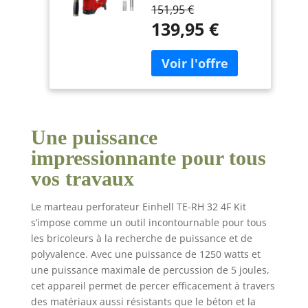
outil puissant de 1 250
151,95 €
W avec quatre
139,95 €
fonctions de base pour
les travaux de
rénovation et de
rénovation : perçage,
perforation et
burinage avec et sans
fixation Jusqu'à 5
joules, le marteau
Une puissance
perforateur utilise
impressionnante pour tous
l'outil et crée une très
vos travaux
bonne propulsion avec
le mécanisme à
percussion
Le marteau perforateur Einhell TE-RH 32 4F Kit
pneumatique pour
s’impose comme un outil incontournable pour tous
une puissance de
les bricoleurs à la recherche de puissance et de
perçage allant jusqu'à
polyvalence. Avec une puissance de 1250 watts et
32 mm dans le béton.
une puissance maximale de percussion de 5 joules,
Le contrôle de presse
cet appareil permet de percer efficacement à travers
sert à visualiser la
des matériaux aussi résistants que le béton et la
pression de contact