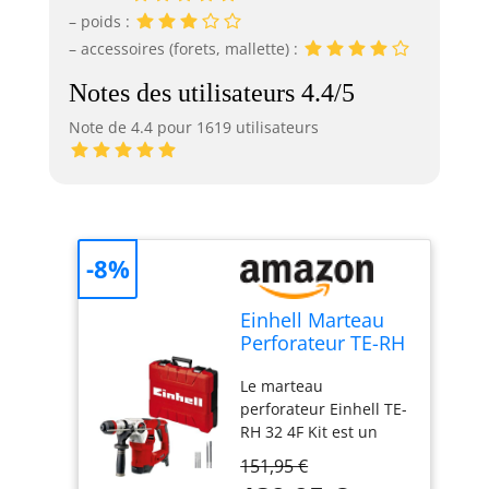
– poids :
– accessoires (forets, mallette) :
Notes des utilisateurs 4.4/5
Note de 4.4 pour 1619 utilisateurs
-8%
Einhell Marteau
Perforateur TE-RH
32 4F Kit (1250 W,
Le marteau
5J, SDS-Plus, avec
perforateur Einhell TE-
3 forets: burins
RH 32 4F Kit est un
pointus et plat)
outil puissant de 1 250
151,95 €
W avec quatre