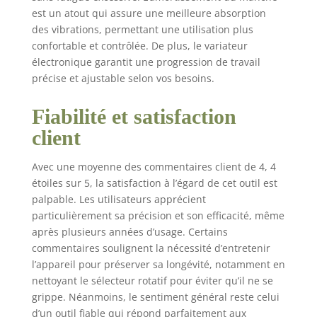
support d'outils SDS-
est un atout qui assure une meilleure absorption
plus universel robuste
des vibrations, permettant une utilisation plus
et semi-automatique
confortable et contrôlée. De plus, le variateur
La livraison comprend
trois forets (Ø 8, 10, 12
électronique garantit une progression de travail
mm) ainsi que des
précise et ajustable selon vos besoins.
burins pointus et plats
se fait dans un coffret
Fiabilité et satisfaction
de transport et de
client
rangement pratique E-
Box
Avec une moyenne des commentaires client de 4, 4
étoiles sur 5, la satisfaction à l’égard de cet outil est
palpable. Les utilisateurs apprécient
particulièrement sa précision et son efficacité, même
après plusieurs années d’usage. Certains
commentaires soulignent la nécessité d’entretenir
l’appareil pour préserver sa longévité, notamment en
nettoyant le sélecteur rotatif pour éviter qu’il ne se
grippe. Néanmoins, le sentiment général reste celui
d’un outil fiable qui répond parfaitement aux