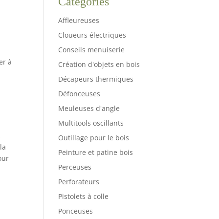
Catégories
Affleureuses
Cloueurs électriques
Conseils menuiserie
er à
Création d'objets en bois
Décapeurs thermiques
Défonceuses
Meuleuses d'angle
Multitools oscillants
s
Outillage pour le bois
la
Peinture et patine bois
our
Perceuses
Perforateurs
Pistolets à colle
Ponceuses