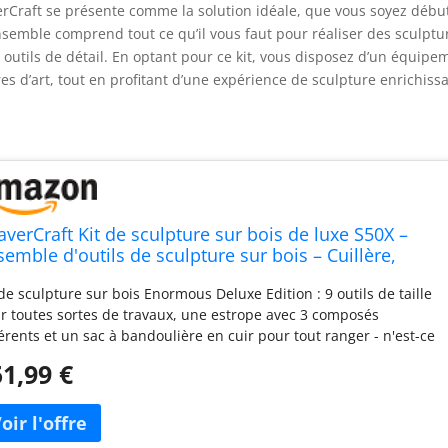
verCraft se présente comme la solution idéale, que vous soyez débu
nsemble comprend tout ce qu’il vous faut pour réaliser des sculptu
 outils de détail. En optant pour ce kit, vous disposez d’un équipe
s d’art, tout en profitant d’une expérience de sculpture enrichiss
averCraft Kit de sculpture sur bois de luxe S50X –
semble d'outils de sculpture sur bois – Cuillère,
uteaux de sculpture sur bois – Kit de blanchiment
 de sculpture sur bois Enormous Deluxe Edition : 9 outils de taille
ur débutants et professionnels
r toutes sortes de travaux, une estrope avec 3 composés
férents et un sac à bandoulière en cuir pour tout ranger - n'est-ce
 une bonne affaire ? Outils de sculpture avec poignées en noyer
1,99 €
rné : offrez-vous un confort et une élégance supplémentaires
c ces outils - leur design ergonomique et leur style ne peuvent
s laisser indifférent. Whittling Kit Organiseur en cuir véritable :
s les outils sont livrés dans une pochette confortable en cuir