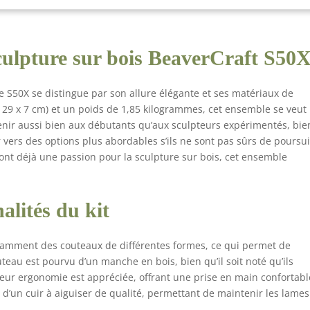
itable qui peut être portée comme un sac à bandoulière pour que
s puissiez le transporter avec plaisir et facilité. Kit de
aillement pour sculpture sur bois inclus : vous obtenez un
sculpture sur bois BeaverCraft S50
aillement de poche double face et trois composés de grains
férents pour garder vos outils tranchants, lisses et brillants !
emble de couteaux à sculpter sur bois d'Europe : nous sommes
xe S50X se distingue par son allure élégante et ses matériaux de
 avec un tout nouveau concept de kit de sculpture sur bois d'une
 29 x 7 cm) et un poids de 1,85 kilogrammes, cet ensemble se veut
lité exceptionnelle en provenance du plus grand pays européen
venir aussi bien aux débutants qu’aux sculpteurs expérimentés, bie
est l'Ukraine.
r vers des options plus abordables s’ils ne sont pas sûrs de poursu
ont déjà une passion pour la sculpture sur bois, cet ensemble
alités du kit
otamment des couteaux de différentes formes, ce qui permet de
teau est pourvu d’un manche en bois, bien qu’il soit noté qu’ils
leur ergonomie est appréciée, offrant une prise en main confortabl
d’un cuir à aiguiser de qualité, permettant de maintenir les lames