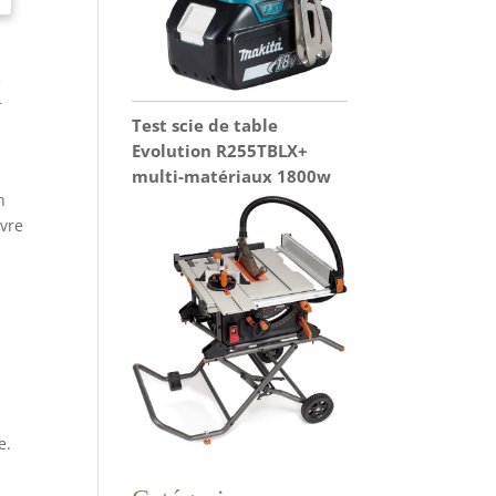
X
Test scie de table
Evolution R255TBLX+
multi-matériaux 1800w
n
ivre
e.