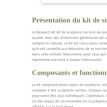
vér
vou
cis
Présentation du kit de 
cis
dif
Ens
Le BeaverCraft Kit de sculpture sur bois de lu
ici
qualité. Avec des dimensions généreuses (41 x
qua
complet et robuste. Le kit est conçu pour con
qu'
qu’il soit conseillé aux débutants de se tourne
dans cette activité. Néanmoins, pour ceux qui 
représente une mise à niveau intéressante.
Composants et fonctionn
Le kit comprend divers outils de sculpture, n
s’adapter à des sculptures variées. Chaque cou
pourraient être plus esthétiques. Cependant, 
Un des atouts de cet ensemble est la présence 
affûtées sur le long terme.