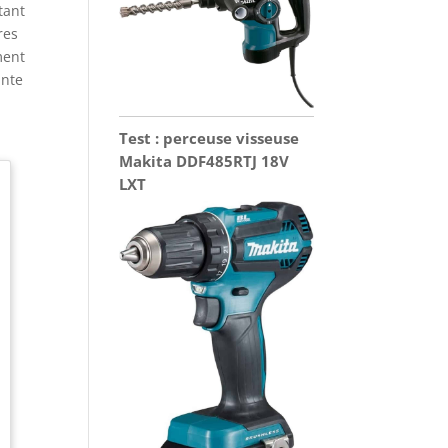
tant
res
ment
ante
Test : perceuse visseuse
Makita DDF485RTJ 18V
LXT