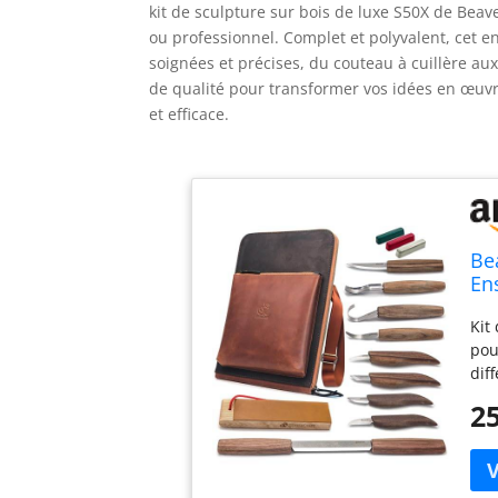
kit de sculpture sur bois de luxe S50X de Bea
ou professionnel. Complet et polyvalent, cet e
soignées et précises, du couteau à cuillère aux
de qualité pour transformer vos idées en œuvre
et efficace.
Be
En
Co
Kit
po
pou
dif
pas
25
tou
ave
vou
tou