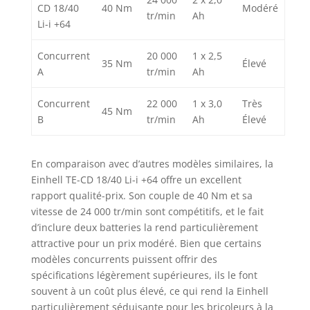
CD 18/40
40 Nm
Modéré
tr/min
Ah
Li-i +64
Concurrent
20 000
1 x 2,5
35 Nm
Élevé
A
tr/min
Ah
Concurrent
22 000
1 x 3,0
Très
45 Nm
B
tr/min
Ah
Élevé
En comparaison avec d’autres modèles similaires, la
Einhell TE-CD 18/40 Li-i +64 offre un excellent
rapport qualité-prix. Son couple de 40 Nm et sa
vitesse de 24 000 tr/min sont compétitifs, et le fait
d’inclure deux batteries la rend particulièrement
attractive pour un prix modéré. Bien que certains
modèles concurrents puissent offrir des
spécifications légèrement supérieures, ils le font
souvent à un coût plus élevé, ce qui rend la Einhell
particulièrement séduisante pour les bricoleurs à la