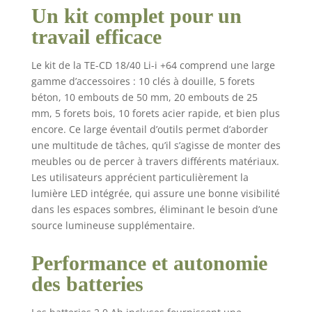
toujours une visibilité
Un kit complet pour un
parfaite et un
travail efficace
éclairage optimal
Confort - Le design
Le kit de la TE-CD 18/40 Li-i +64 comprend une large
ergonomique et la
gamme d’accessoires : 10 clés à douille, 5 forets
surface Softgrip
permettent une prise
béton, 10 embouts de 50 mm, 20 embouts de 25
en main sûre et
mm, 5 forets bois, 10 forets acier rapide, et bien plus
confortable de la
encore. Ce large éventail d’outils permet d’aborder
perceuse-visseuse
une multitude de tâches, qu’il s’agisse de monter des
sans fil, même en cas
meubles ou de percer à travers différents matériaux.
d’utilisation prolongée
Les utilisateurs apprécient particulièrement la
lumière LED intégrée, qui assure une bonne visibilité
dans les espaces sombres, éliminant le besoin d’une
source lumineuse supplémentaire.
Performance et autonomie
des batteries