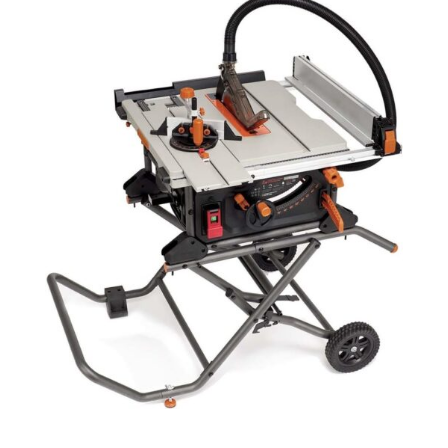
batterie est compatible
avec des batteries
d'autres marques. Si
vous rencontrez un
problème de qualité
dans l'année suivant la
date d'achat, nous le
résoudrons pour vous
afin de garantir votre
satisfaction