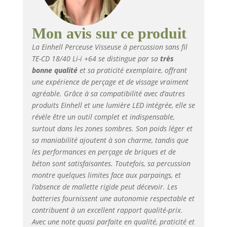
PXC, un chargeur, un
coffret et un kit de 64
accessoires Mandrin
Mon avis sur ce produit
auto-serrant - Le
La Einhell Perceuse Visseuse à percussion sans fil
mandrin monodouille
TE-CD 18/40 Li-i +64 se distingue par sa
très
13 mm permet
bonne qualité
et sa praticité exemplaire, offrant
d’adapter en un tour
de main l’accessoire
une expérience de perçage et de vissage vraiment
souhaité Utilisation
agréable. Grâce à sa compatibilité avec d’autres
adaptée aux matériaux
produits Einhell et une lumière LED intégrée, elle se
- Le variateur
révèle être un outil complet et indispensable,
électronique permet
surtout dans les zones sombres. Son poids léger et
une adaptation
sa maniabilité ajoutent à son charme, tandis que
optimale à chaque
les performances en perçage de briques et de
matériau et à
béton sont satisfaisantes. Toutefois, sa percussion
l’utilisation souhaitée
montre quelques limites face aux parpaings, et
pour des résultats
l’absence de mallette rigide peut décevoir. Les
précis Éclairage
optimal - Afin de
batteries fournissent une autonomie respectable et
pouvoir travailler aussi
contribuent à un excellent rapport qualité-prix.
dans des zones
Avec une note quasi parfaite en qualité, praticité et