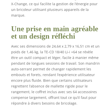
X-Change, ce qui facilite la gestion de l’énergie pour
auto-serrant - Le
un bricoleur utilisant plusieurs appareils de la
mandrin monodouille
marque.
13 mm permet
d’adapter en un tour
de main l’accessoire
Une prise en main agréable
souhaité Utilisation
et un design réfléchi
adaptée aux matériaux
- Le variateur
Avec ses dimensions de 24,64 x 2,79 x 16,51 cm et un
électronique permet
une adaptation
poids de 1,46 kg, la TE-CD 18/40 Li-i +64 se révèle
optimale à chaque
être un outil compact et léger, facile à manier même
matériau et à
pendant de longues sessions de travail. Son mandrin
l’utilisation souhaitée
auto-serrant permet de changer rapidement les
pour des résultats
embouts et forets, rendant l’expérience utilisateur
précis Éclairage
encore plus fluide. Bien que certains utilisateurs
optimal - Afin de
regrettent l’absence de mallette rigide pour le
pouvoir travailler aussi
rangement, le coffret inclus avec ses 64 accessoires
dans des zones
compense largement, offrant tout ce qu’il faut pour
sombres et peu
répondre à divers besoins de bricolage.
accessibles, la lampe
LED intégrée assure