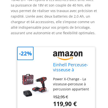
sa puissance de 18V et son couple de 40 Nm, elle
vous permet de réaliser vos travaux avec précision et
rapidité. Livrée avec deux batteries de 2,0 Ah, un
chargeur et 64 accessoires, elle s’impose comme un
allié indispensable pour vos projets de bricolage,
assurant une autonomie et une flexibilité optimales.
-22%
Einhell Perceuse-
visseuse à
percussion TE-CD
Power X-Change - La
18/40 Li-i +64
visseuse-perceuse à
(2x2,0 Ah)
percussion appartient
à la gamme Power X-
152,95 €
Change, au sein de
119,90 €
laquelle chaque