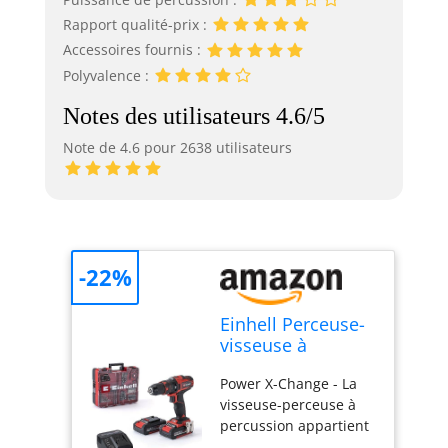
Rapport qualité-prix :
Accessoires fournis :
Polyvalence :
Notes des utilisateurs 4.6/5
Note de 4.6 pour 2638 utilisateurs
-22%
Einhell Perceuse-
visseuse à
percussion TE-CD
Power X-Change - La
18/40 Li-i +64
visseuse-perceuse à
(2x2,0 Ah)
percussion appartient
à la gamme Power X-