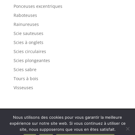
Ponceuses excentriques
Raboteuses
Rainureuses
Scie sauteuses
Scies à onglets
Scies circulaires
Scies plongeantes
Scies sabre
Tours à bois
Visseuses
Politique de confidentialité
Mentions légales
Nous utilisons des cookies pour vous garantir la meilleure
Plan de site
Contact
expérience sur notre site web. Si vous continuez à utiliser ce
site, nous supposerons que vous en êtes satisfait.