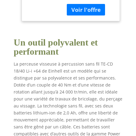
batterie est
compatible avec tous
les outils de jardinage
et de bricolage
Puissance - Le
puissant engrenage à
2 vitesses de la
Un outil polyvalent et
visseuse-perceuse à
performant
percussion permet un
perçage et un vissage
La perceuse visseuse à percussion sans fil TE-CD
puissants avec un
18/40 Li-i +64 de Einhell est un modèle qui se
couple de 40 Nm et 21
distingue par sa polyvalence et ses performances.
niveaux de couple
Nombreux accessoires
Dotée d’un couple de 40 Nm et d’une vitesse de
- La visseuse-perceuse
rotation allant jusqu’à 24 000 tr/min, elle est idéale
à percussion sans fil
pour une variété de travaux de bricolage, du perçage
TE-CD 18/40 Li-i +64
au vissage. La technologie sans fil, avec ses deux
(2x2,0 Ah) est vendue
batteries lithium-ion de 2,0 Ah, offre une liberté de
avec 2 batteries 2,0 Ah
mouvement appréciable, permettant de travailler
PXC, un chargeur, un
sans être gêné par un câble. Ces batteries sont
coffret et un kit de 64
compatibles avec d’autres outils de la gamme Power
accessoires Mandrin