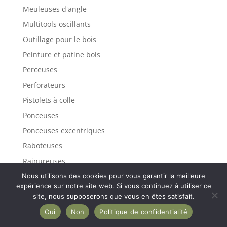
Meuleuses d'angle
Multitools oscillants
Outillage pour le bois
Peinture et patine bois
Perceuses
Perforateurs
Pistolets à colle
Ponceuses
Ponceuses excentriques
Raboteuses
Rainureuses
Scie sauteuses
Nous utilisons des cookies pour vous garantir la meilleure
expérience sur notre site web. Si vous continuez à utiliser ce
Scies à onglets
site, nous supposerons que vous en êtes satisfait.
Scies circulaires
Oui
Non
Politique de confidentialité
Scies plongeantes