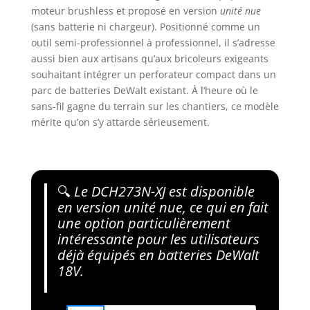
moteur brushless et proposé en version
unité nue
(sans batterie ni chargeur). Positionné comme un
outil semi-professionnel à professionnel, il s’adresse
aussi bien aux artisans qu’aux bricoleurs exigeants
souhaitant intégrer un perforateur compact dans un
parc de batteries DeWalt existant. À l’heure où le
sans-fil gagne du terrain sur les chantiers, ce modèle
mérite qu’on s’y attarde sérieusement.
🔍
Le DCH273N-XJ est disponible
en version unité nue, ce qui en fait
une option particulièrement
intéressante pour les utilisateurs
déjà équipés en batteries DeWalt
18V.