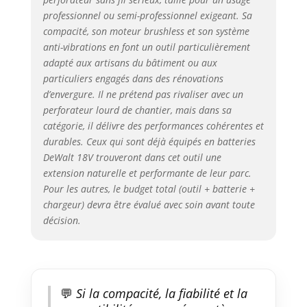
prolongée. LUMIÈRE LED AVEC
professionnel ou semi-professionnel exigeant. Sa
FONCTION DE RETARD: Améliore
compacité, son moteur brushless et son système
la visibilité dans les zones de
anti-vibrations en font un outil particulièrement
travail sombres. FOURNI AVEC :
adapté aux artisans du bâtiment ou aux
Un crochet de ceinture, Une
particuliers engagés dans des rénovations
poignée latérale multi-positions.
d’envergure. Il ne prétend pas rivaliser avec un
COMPATIBLE AVEC LE SYSTÈME
DE BATTERIE XR : Conçu pour
perforateur lourd de chantier, mais dans sa
améliorer les performances de
catégorie, il délivre des performances cohérentes et
votre outil grâce à une
durables. Ceux qui sont déjà équipés en batteries
technologie lithium-ion de
DeWalt 18V trouveront dans cet outil une
pointe. Il offre une durée de vie
extension naturelle et performante de leur parc.
prolongée et une autodécharge
Pour les autres, le budget total (outil + batterie +
minimisée, garantissant que vos
chargeur) devra être évalué avec soin avant toute
batteries restent chargées et
décision.
prêtes à l'emploi. Avec des
fonctions telles que le témoin
lumineux de la batterie, la
résistance à la poussière et à
l'humidité ainsi qu'un design
💬
Si la compacité, la fiabilité et la
léger et compact pour une