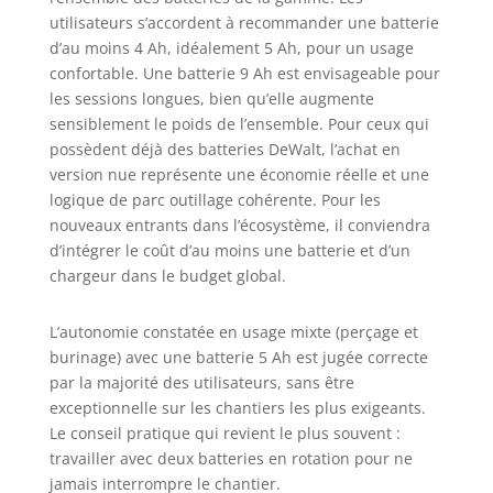
pour une
utilisateurs s’accordent à recommander une batterie
portabilité
d’au moins 4 Ah, idéalement 5 Ah, pour un usage
optimale, ces
confortable. Une batterie 9 Ah est envisageable pour
batteries sont un
les sessions longues, bien qu’elle augmente
choix fiable pour
sensiblement le poids de l’ensemble. Pour ceux qui
divers
environnements.
possèdent déjà des batteries DeWalt, l’achat en
version nue représente une économie réelle et une
logique de parc outillage cohérente. Pour les
nouveaux entrants dans l’écosystème, il conviendra
d’intégrer le coût d’au moins une batterie et d’un
chargeur dans le budget global.
L’autonomie constatée en usage mixte (perçage et
burinage) avec une batterie 5 Ah est jugée correcte
par la majorité des utilisateurs, sans être
exceptionnelle sur les chantiers les plus exigeants.
Le conseil pratique qui revient le plus souvent :
travailler avec deux batteries en rotation pour ne
jamais interrompre le chantier.