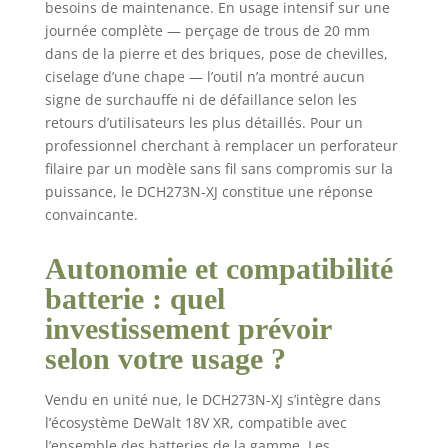
besoins de maintenance. En usage intensif sur une
une technologie
journée complète — perçage de trous de 20 mm
lithium-ion de
dans de la pierre et des briques, pose de chevilles,
pointe. Il offre une
ciselage d’une chape — l’outil n’a montré aucun
durée de vie
prolongée et une
signe de surchauffe ni de défaillance selon les
autodécharge
retours d’utilisateurs les plus détaillés. Pour un
minimisée,
professionnel cherchant à remplacer un perforateur
garantissant que
filaire par un modèle sans fil sans compromis sur la
vos batteries
puissance, le DCH273N-XJ constitue une réponse
restent chargées
convaincante.
et prêtes à
l'emploi. Avec des
Autonomie et compatibilité
fonctions telles
que le témoin
batterie : quel
lumineux de la
investissement prévoir
batterie, la
résistance à la
selon votre usage ?
poussière et à
l'humidité ainsi
Vendu en unité nue, le DCH273N-XJ s’intègre dans
qu'un design
l’écosystème DeWalt 18V XR, compatible avec
léger et compact
l’ensemble des batteries de la gamme. Les