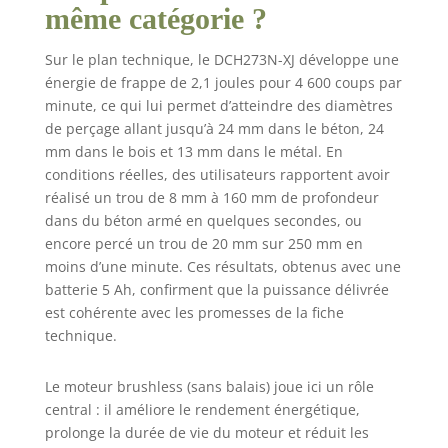
Léger et
même catégorie ?
confortable pour
une utilisation
Sur le plan technique, le DCH273N-XJ développe une
prolongée.
énergie de frappe de 2,1 joules pour 4 600 coups par
LUMIÈRE LED
minute, ce qui lui permet d’atteindre des diamètres
AVEC FONCTION
DE RETARD:
de perçage allant jusqu’à 24 mm dans le béton, 24
Améliore la
mm dans le bois et 13 mm dans le métal. En
visibilité dans les
conditions réelles, des utilisateurs rapportent avoir
zones de travail
réalisé un trou de 8 mm à 160 mm de profondeur
sombres. FOURNI
dans du béton armé en quelques secondes, ou
AVEC : Un crochet
encore percé un trou de 20 mm sur 250 mm en
de ceinture, Une
moins d’une minute. Ces résultats, obtenus avec une
poignée latérale
batterie 5 Ah, confirment que la puissance délivrée
multi-positions.
est cohérente avec les promesses de la fiche
COMPATIBLE AVEC
technique.
LE SYSTÈME DE
BATTERIE XR :
Conçu pour
Le moteur brushless (sans balais) joue ici un rôle
améliorer les
central : il améliore le rendement énergétique,
performances de
prolonge la durée de vie du moteur et réduit les
votre outil grâce à