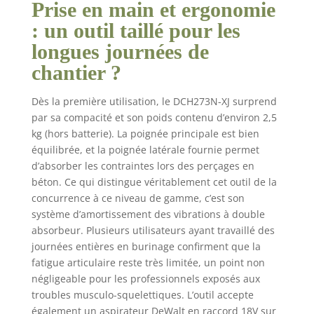
Prise en main et ergonomie
professionnels qui
ont besoin d'outils
: un outil taillé pour les
fiables et
longues journées de
efficaces. MOTEUR
chantier ?
BRUSHLESS 18V :
Offre une
autonomie
Dès la première utilisation, le DCH273N-XJ surprend
prolongée et
par sa compacité et son poids contenu d’environ 2,5
nécessite moins
kg (hors batterie). La poignée principale est bien
d'entretien pour
équilibrée, et la poignée latérale fournie permet
une utilisation
d’absorber les contraintes lors des perçages en
durable. 2,1J
béton. Ce qui distingue véritablement cet outil de la
D'ÉNERGIE
concurrence à ce niveau de gamme, c’est son
D'IMPACT : Parfait
système d’amortissement des vibrations à double
pour percer des
absorbeur. Plusieurs utilisateurs ayant travaillé des
ancrages et fixer
des trous dans le
journées entières en burinage confirment que la
béton, la brique et
fatigue articulaire reste très limitée, un point non
la maçonnerie de
négligeable pour les professionnels exposés aux
4 mm à 24 mm.
troubles musculo-squelettiques. L’outil accepte
EFFICACITÉ DE
également un aspirateur DeWalt en raccord 18V sur