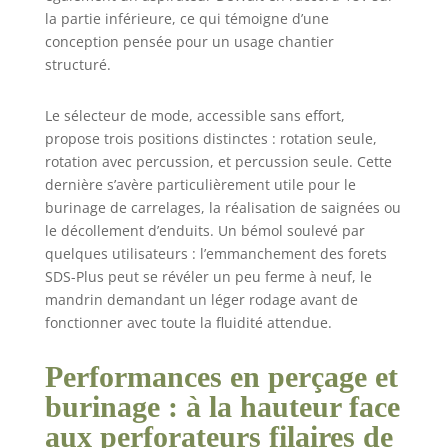
FORAGE ÉLEVÉE :
la partie inférieure, ce qui témoigne d’une
Capable de percer
conception pensée pour un usage chantier
plus de 90 trous
structuré.
(10 mm Ø x 80
mm) par charge.
TECHNOLOGIE
Le sélecteur de mode, accessible sans effort,
PERFORM &
propose trois positions distinctes : rotation seule,
PROTECT : Offre
rotation avec percussion, et percussion seule. Cette
une vibration à
dernière s’avère particulièrement utile pour le
6,6 m/s² pour
burinage de carrelages, la réalisation de saignées ou
réduire la fatigue
le décollement d’enduits. Un bémol soulevé par
de l'utilisateur.
quelques utilisateurs : l’emmanchement des forets
EMBRAYAGE
SDS-Plus peut se révéler un peu ferme à neuf, le
ÉLECTRONIQUE :
mandrin demandant un léger rodage avant de
Offre un couple
fonctionner avec toute la fluidité attendue.
élevé constant et
améliore la
durabilité.
Performances en perçage et
CONCEPTION
burinage : à la hauteur face
COMPACTE ET
ERGONOMIQUE :
aux perforateurs filaires de