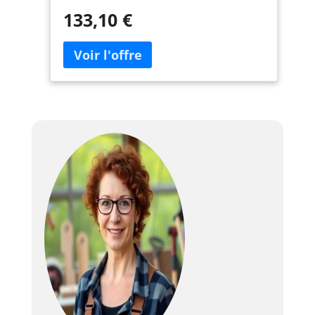
electrique|ponceuse filaire|ponceuse
133,10 €
atelier|ponceuse 125 mm|promo
ponceuse|ponceuse 300 W|ponceuse
maniable|BO5031J|BO5031