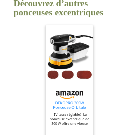
Découvrez d’autres
ponceuses excentriques
DEKOPRO 300W
Ponceuse Orbitale
Excentrique, 6
【Vitesse réglable】La
Vitesses, 14000RPM,
ponceuse excentrique de
Papier Abrasif 16
300 W offre une vitesse
Pièces, Patin de
variable en continu de 7
Ponçage 125mm,
000 à 14 000 tr/min, avec
Collecteur de