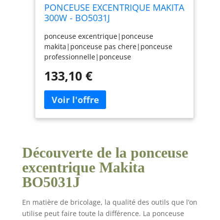
PONCEUSE EXCENTRIQUE MAKITA
300W - BO5031J
ponceuse excentrique|ponceuse
makita|ponceuse pas chere|ponceuse
professionnelle|ponceuse
electrique|ponceuse filaire|ponceuse
133,10 €
atelier|ponceuse 125 mm|promo
ponceuse|ponceuse 300 W|ponceuse
maniable|BO5031J|BO5031
Découverte de la ponceuse
excentrique Makita
BO5031J
En matière de bricolage, la qualité des outils que l’on
utilise peut faire toute la différence. La ponceuse