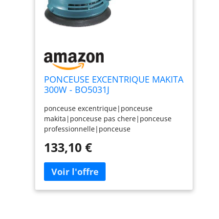
PONCEUSE EXCENTRIQUE MAKITA
300W - BO5031J
ponceuse excentrique|ponceuse
makita|ponceuse pas chere|ponceuse
professionnelle|ponceuse
electrique|ponceuse filaire|ponceuse
133,10 €
atelier|ponceuse 125 mm|promo
ponceuse|ponceuse 300 W|ponceuse
maniable|BO5031J|BO5031