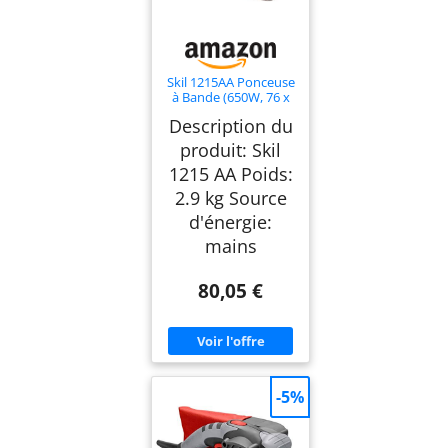
Skil 1215AA Ponceuse
à Bande (650W, 76 x
457 mm, Centrage
Description du
automatique de la
Bande, Sac à
produit: Skil
Poussière, Bande
1215 AA Poids:
abrasive)
2.9 kg Source
d'énergie:
mains
80,05 €
-5%