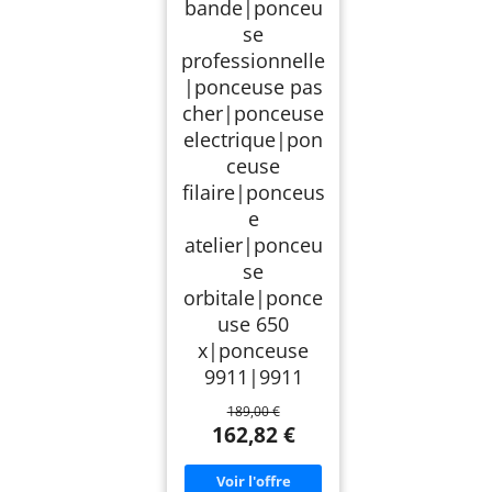
bande|ponceu
se
professionnelle
|ponceuse pas
cher|ponceuse
electrique|pon
ceuse
filaire|ponceus
e
atelier|ponceu
se
orbitale|ponce
use 650
x|ponceuse
9911|9911
189,00 €
162,82 €