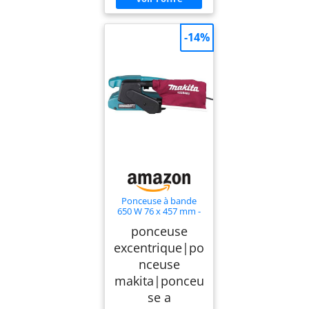
-14%
Ponceuse à bande
650 W 76 x 457 mm -
Makita 9911
ponceuse
excentrique|po
nceuse
makita|ponceu
se a