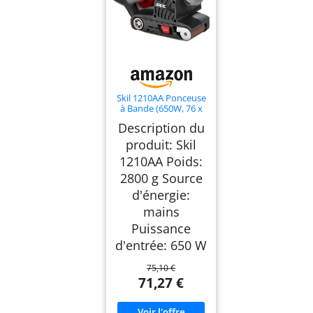
Skil 1210AA Ponceuse
à Bande (650W, 76 x
457 mm, Centrage
Description du
automatique de la
Bande, Sac à
produit: Skil
Poussière, Bande
1210AA Poids:
abrasive)
2800 g Source
d'énergie:
mains
Puissance
d'entrée: 650 W
75,10 €
71,27 €