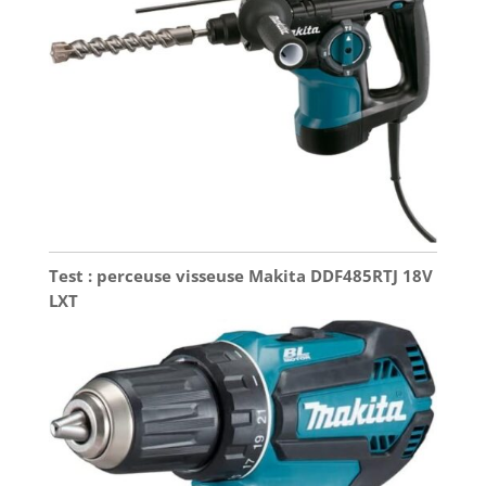
ergonomique pour la
main gauche et la main
droite. Les faibles
vibrations assurent une
prise stable et
confortable, minimisant
la fatigue de la main et
améliorant le contrôle
pendant l'utilisation.
Test : perceuse visseuse Makita DDF485RTJ 18V
LXT