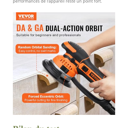
performances de l’appareil reste un point fort.
voiture, la peinture,
etc Conception
ergonomique : la
ponceuse électrique
pour le travail du bois
est compacte et
légère, offrant une
expérience de
ponçage fluide et sans
effort. Sa conception
symétrique offre une
prise en main
ergonomique pour la
main gauche et la
main droite. Les
faibles vibrations
assurent une prise
stable et confortable,
minimisant la fatigue
de la main et
améliorant le contrôle
pendant l'utilisation