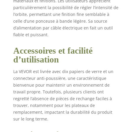
matériaux et finitions. Les utilisateurs apprécient
des surfaces lisses
particulièrement la possibilité de régler l’intensité de
sans traces de
l’orbite, permettant une finition fine semblable à
tourbillon. Le mode
celle d’une ponceuse à bande légère. Sa source
orbite excentrique
d’alimentation par câble électrique en fait un outil
forcé est conçu pour
fiable et puissant.
une coupe puissante,
enlevant efficacement
Accessoires et facilité
le matériau et
améliorant l'efficacité
d’utilisation
du ponçage Contrôle
de précision à 6
La VEVOR est livrée avec dix papiers de verre et un
vitesses : avec 6
connecteur anti-poussière, une caractéristique
vitesses disponibles
bienvenue pour maintenir un environnement de
allant de 3 300 à 7 400
travail propre. Toutefois, plusieurs clients ont
tr/min, notre ponceuse
regretté l’absence de pièces de rechange faciles à
orbitale électrique
s'adapte à chaque
trouver, notamment pour les plateaux de
tâche avec précision et
remplacement, impactant la durabilité du produit
facilité. Que vous
sur le long terme.
travailliez sur des
surfaces délicates