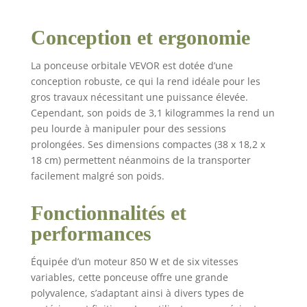
robustes avec un
pour ponçage du
faible bruit, une
bois
Conception et ergonomie
efficacité élevée et une
longue durée de vie.
Avec une vitesse
La ponceuse orbitale VEVOR est dotée d’une
maximale de 7 400
conception robuste, ce qui la rend idéale pour les
tr/min et un grand
gros travaux nécessitant une puissance élevée.
diamètre d'orbite de 5
Cependant, son poids de 3,1 kilogrammes la rend un
mm, elle assure des
peu lourde à manipuler pour des sessions
résultats de ponçage
prolongées. Ses dimensions compactes (38 x 18,2 x
lisses et
18 cm) permettent néanmoins de la transporter
professionnels sur
facilement malgré son poids.
divers matériaux Mode
double action : avec
les orbites à double
Fonctionnalités et
action DA et GA, ce
performances
mode orbital est idéal
pour les débutants,
Équipée d’un moteur 850 W et de six vitesses
offrant un contrôle
variables, cette ponceuse offre une grande
plus facile pour les
tâches de ponçage
polyvalence, s’adaptant ainsi à divers types de
régulières et laissant