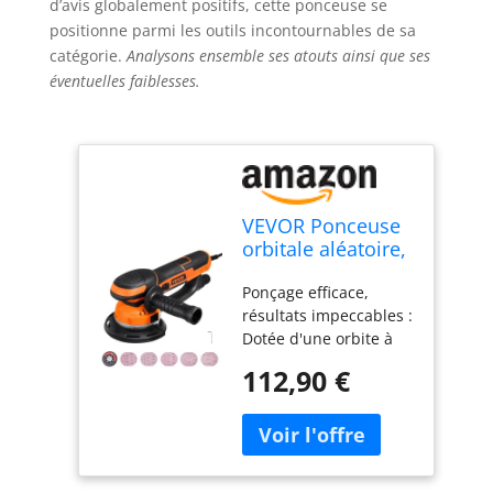
d’avis globalement positifs, cette ponceuse se
positionne parmi les outils incontournables de sa
catégorie.
Analysons ensemble ses atouts ainsi que ses
éventuelles faiblesses.
VEVOR Ponceuse
orbitale aléatoire,
152 mm,
Ponçage efficace,
ponceuse
résultats impeccables :
excentrique
Dotée d'une orbite à
électrique à
double action et d'un
double action DA
112,90 €
moteur puissant de
et GA, 850 W, 6
850 W, cette ponceuse
vitesses variables,
orbitale aléatoire de 6
10 papiers de
pouces offre des
verre, connecteur
performances
anti-poussière,