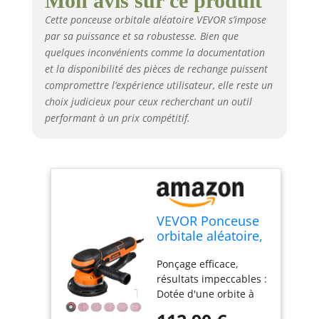
Mon avis sur ce produit
offrant un contrôle
Cette ponceuse orbitale aléatoire VEVOR s’impose
plus facile pour les
par sa puissance et sa robustesse. Bien que
tâches de ponçage
quelques inconvénients comme la documentation
régulières et laissant
des surfaces lisses
et la disponibilité des pièces de rechange puissent
sans traces de
compromettre l’expérience utilisateur, elle reste un
tourbillon. Le mode
choix judicieux pour ceux recherchant un outil
orbite excentrique
performant à un prix compétitif.
forcé est conçu pour
une coupe puissante,
enlevant efficacement
le matériau et
améliorant l'efficacité
du ponçage Contrôle
de précision à 6
VEVOR Ponceuse
vitesses : avec 6
orbitale aléatoire,
vitesses disponibles
152 mm,
allant de 3 300 à 7 400
Ponçage efficace,
ponceuse
tr/min, notre ponceuse
résultats impeccables :
excentrique
orbitale électrique
Dotée d'une orbite à
électrique à
s'adapte à chaque
double action et d'un
double action DA