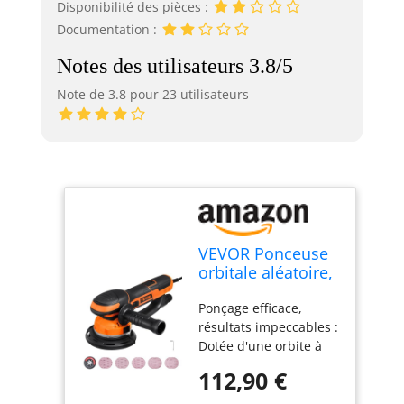
Disponibilité des pièces :
Documentation :
Notes des utilisateurs 3.8/5
Note de 3.8 pour 23 utilisateurs
VEVOR Ponceuse
orbitale aléatoire,
152 mm,
Ponçage efficace,
ponceuse
résultats impeccables :
excentrique
Dotée d'une orbite à
électrique à
double action et d'un
double action DA
112,90 €
moteur puissant de
et GA, 850 W, 6
850 W, cette ponceuse