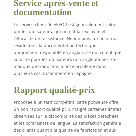
Service après-vente et
nécessitant un
documentation
polissage doux ou que
vous ayez besoin d'un
ponçage à grande
Le service client de VEVOR est généralement salué
vitesse pour un retrait
par les utilisateurs, qui notent la réactivité et
rapide du matériau,
l’efficacité de l’assistance. Néanmoins, un point noir
cette ponceuse à main
réside dans la documentation technique,
offre des résultats
uniquement disponible en anglais, ce qui complique
professionnels Variété
la tâche pour les utilisateurs non anglophones. Ce
de grains pour une
manque de traduction a posé problème dans
polyvalence accrue :
plusieurs cas, notamment en Espagne.
cette ponceuse à main
électrique est livrée
avec 10 papiers de
Rapport qualité-prix
verre de différents
grains, allant de 80 à
Proposée à un tarif compétitif, cette ponceuse offre
320, s'attaquant sans
un bon rapport qualité-prix, malgré certaines limites
effort à différentes
observées sur la disponibilité des pièces détachées
surfaces telles que le
et les contraintes de langue. La satisfaction générale
bois, le métal, les
des clients quant à la qualité de fabrication et aux
murs, le mastic de