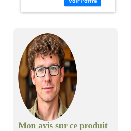
conception à 4
colonnes procure une
précision constante du
réglage de la
profondeur de coupe
Les grandes tables
d'entrée et de sortie
support excellent pour
les pièces
volumineuses Le
disjoncteur offre une
sécurité électrique
optimale
Mon avis sur ce produit