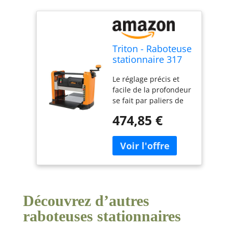
Triton - Raboteuse
stationnaire 317
mm, 1 100 W
Le réglage précis et
TPT125 (583534)
facile de la profondeur
se fait par paliers de
1,58 mm L'élévation de
474,85 €
la tête de coupe de 3,2
à 152 mm offre une
grande polyvalence La
conception à 4
colonnes procure une
précision constante du
réglage de la
Découvrez d’autres
profondeur de coupe
Les grandes tables
raboteuses stationnaires
d'entrée et de sortie