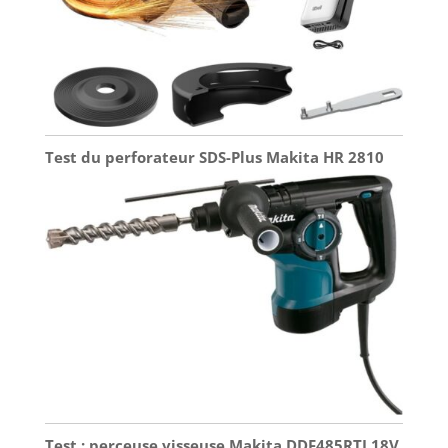
Test du perforateur SDS-Plus Makita HR 2810
Test : perceuse visseuse Makita DDF485RTJ 18V