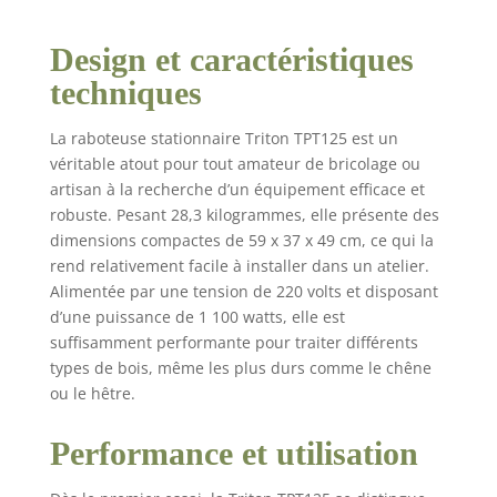
précision constante du
réglage de la
Design et caractéristiques
profondeur de coupe
Les grandes tables
techniques
d'entrée et de sortie
support excellent pour
La raboteuse stationnaire Triton TPT125 est un
les pièces
véritable atout pour tout amateur de bricolage ou
volumineuses Le
artisan à la recherche d’un équipement efficace et
disjoncteur offre une
robuste. Pesant 28,3 kilogrammes, elle présente des
sécurité électrique
optimale
dimensions compactes de 59 x 37 x 49 cm, ce qui la
rend relativement facile à installer dans un atelier.
Alimentée par une tension de 220 volts et disposant
d’une puissance de 1 100 watts, elle est
suffisamment performante pour traiter différents
types de bois, même les plus durs comme le chêne
ou le hêtre.
Performance et utilisation