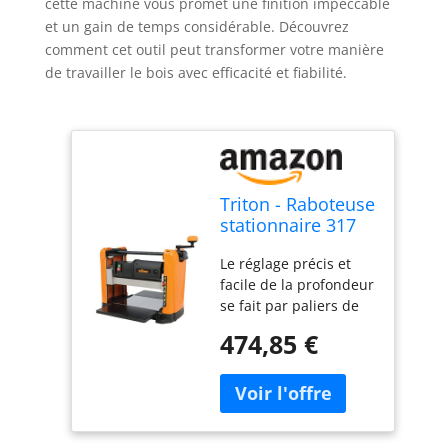
cette machine vous promet une finition impeccable
et un gain de temps considérable. Découvrez
comment cet outil peut transformer votre manière
de travailler le bois avec efficacité et fiabilité.
Triton - Raboteuse
stationnaire 317
mm, 1 100 W
Le réglage précis et
TPT125 (583534)
facile de la profondeur
se fait par paliers de
1,58 mm L'élévation de
474,85 €
la tête de coupe de 3,2
à 152 mm offre une
grande polyvalence La
conception à 4
colonnes procure une