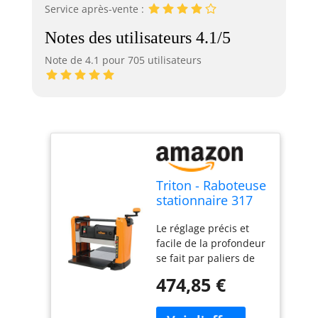
Service après-vente :
Notes des utilisateurs 4.1/5
Note de 4.1 pour 705 utilisateurs
Triton - Raboteuse
stationnaire 317
mm, 1 100 W
Le réglage précis et
TPT125 (583534)
facile de la profondeur
se fait par paliers de
1,58 mm L'élévation de
474,85 €
la tête de coupe de 3,2
à 152 mm offre une
grande polyvalence La