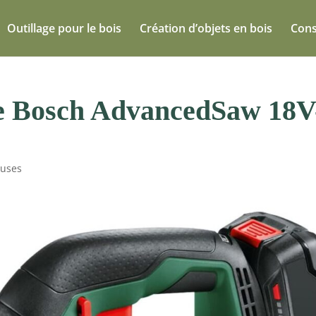
Outillage pour le bois
Création d’objets en bois
Cons
use Bosch AdvancedSaw 18V
euses