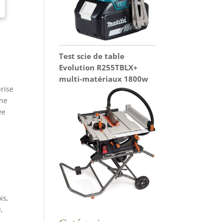
Test scie de table
Evolution R255TBLX+
multi-matériaux 1800w
rise
une
ée
is,
,