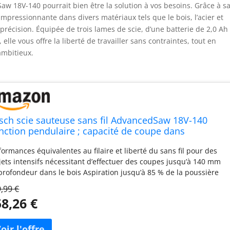
Saw 18V-140 pourrait bien être la solution à vos besoins. Grâce à s
impressionnante dans divers matériaux tels que le bois, l’acier et
 précision. Équipée de trois lames de scie, d’une batterie de 2,0 Ah
elle vous offre la liberté de travailler sans contraintes, tout en
ambitieux.
sch scie sauteuse sans fil AdvancedSaw 18V-140
onction pendulaire ; capacité de coupe dans
is/acier/alu : 140 mm/10 mm/20 mm ; 3 lames de
formances équivalentes au filaire et liberté du sans fil pour des
e ; avec batterie 2,0 Ah et chargeur ; dans coffret)
jets intensifs nécessitant d’effectuer des coupes jusqu’à 140 mm
profondeur dans le bois Aspiration jusqu’à 85 % de la poussière
duite directement au niveau de la lame pour une bonne visibilité
,99 €
la ligne de coupe et un travail propre en intérieur Moteur sans
8,26 €
rbon assurant de très bonnes performances et une longue durée
vie ; plaque de base en aluminium de qualité pour une bonne
bilité Système SDS permettant de changer de lame rapidement et