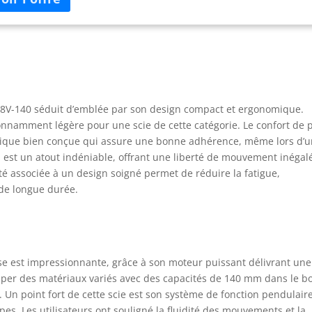
s effort, d’une seule main Contenu : AdvancedSaw 18V-140, 3
es 144D, 1 guide Cut Control, 1 pare-éclats, 1 buse d’aspiration
poussière, 1 patin de protection, 1 batterie 2,0 Ah, 1 chargeur
-20, 1 coffret de transport
18V-140 séduit d’emblée par son design compact et ergonomique.
onnamment légère pour une scie de cette catégorie. Le confort de p
stique bien conçue qui assure une bonne adhérence, même lors d’
 fil est un atout indéniable, offrant une liberté de mouvement inégal
reté associée à un design soigné permet de réduire la fatigue,
 de longue durée.
se est impressionnante, grâce à son moteur puissant délivrant une
ouper des matériaux variés avec des capacités de 140 mm dans le bo
Un point fort de cette scie est son système de fonction pendulaire
upes. Les utilisateurs ont souligné la fluidité des mouvements et la