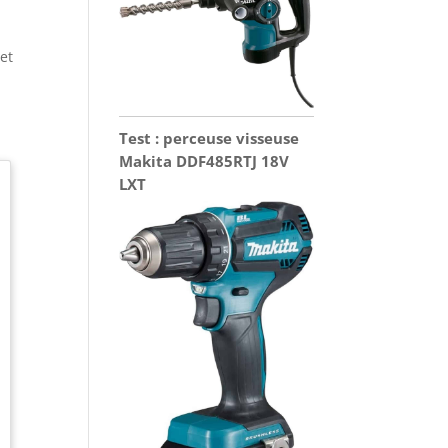
a
 et
Test : perceuse visseuse
Makita DDF485RTJ 18V
LXT