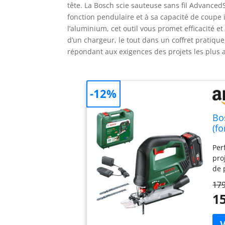
tête. La Bosch scie sauteuse sans fil Advanced
fonction pendulaire et à sa capacité de coupe 
l’aluminium, cet outil vous promet efficacité et
d’un chargeur, le tout dans un coffret pratique, 
répondant aux exigences des projets les plus 
-12%
Bo
(f
bo
Per
sci
pro
de 
pro
179
de 
15
cha
de 
sta