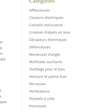
Catégories
Affleureuses
Cloueurs électriques
Conseils menuiserie
Création d'objets en bois
Décapeurs thermiques
er
Défonceuses
e.
ec
Meuleuses d'angle
déjà
Multitools oscillants
Outillage pour le bois
Peinture et patine bois
Perceuses
t
Perforateurs
s,
Pistolets à colle
oupes
Ponceuses