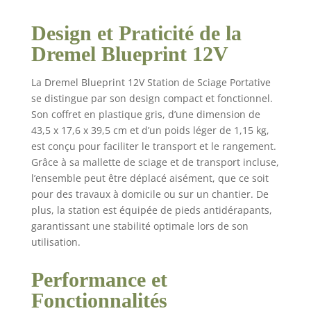
batterie pour
connaître l'état de
Design et Praticité de la
charge actuel. Des
Dremel Blueprint 12V
coupes sans effort :
Réalisez facilement
La Dremel Blueprint 12V Station de Sciage Portative
des coupes d'onglet,
se distingue par son design compact et fonctionnel.
en biseau, droites et
Son coffret en plastique gris, d’une dimension de
rainures pour tous vos
projets de bricolage.
43,5 x 17,6 x 39,5 cm et d’un poids léger de 1,15 kg,
La station de sciage
est conçu pour faciliter le transport et le rangement.
portable vous permet
Grâce à sa mallette de sciage et de transport incluse,
de réaliser les coupes
l’ensemble peut être déplacé aisément, que ce soit
d'une scie circulaire et
pour des travaux à domicile ou sur un chantier. De
d'une scie à onglet.
plus, la station est équipée de pieds antidérapants,
Coupez les matériaux
garantissant une stabilité optimale lors de son
de bricolage les plus
utilisation.
courants tels que les
plinthes, les
Performance et
revêtements de sol en
vinyle ou stratifié, les
Fonctionnalités
décorations murales et