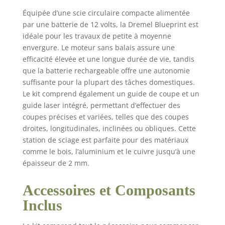
bien plus encore. Des
Équipée d’une scie circulaire compacte alimentée
coupes claires avec la
par une batterie de 12 volts, la Dremel Blueprint est
ligne laser : visualisez
idéale pour les travaux de petite à moyenne
vos coupes en temps
envergure. Le moteur sans balais assure une
réel avec notre guide
de ligne laser intégré
efficacité élevée et une longue durée de vie, tandis
pour obtenir des
que la batterie rechargeable offre une autonomie
résultats précis à
suffisante pour la plupart des tâches domestiques.
chaque fois - les
Le kit comprend également un guide de coupe et un
erreurs sont
guide laser intégré, permettant d’effectuer des
minimisées, l'efficacité
coupes précises et variées, telles que des coupes
est maximisée ; laser
droites, longitudinales, inclinées ou obliques. Cette
de classe 1, <.39mW
station de sciage est parfaite pour des matériaux
(650 nm). Idéale pour
comme le bois, l’aluminium et le cuivre jusqu’à une
les petits espaces :
épaisseur de 2 mm.
Idéale pour tous les
bricoleurs,
propriétaires ou
Accessoires et Composants
locataires, souhaitant
Inclus
d'une scie polyvalente
peu encombrante. La