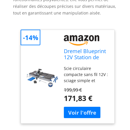
réaliser des découpes précises sur divers matériaux,
tout en garantissant une manipulation aisée.
-14%
Dremel Blueprint
12V Station de
Sciage Portative
Scie circulaire
avec 1x Scie
compacte sans fil 12V :
compacte sans fil
sciage simple et
12V, 1x Station de
rapide avec moteur
sciage, 1x lame
199,99 €
12V sans charbon ;
multi-matériaux,
171,83 €
pour plus de
1x guide de
puissance, d'efficacité,
coupe, 2x Serre-
moins d'entretien et
joints
une plus longue durée
de vie de la batterie.
Avec indicateur de