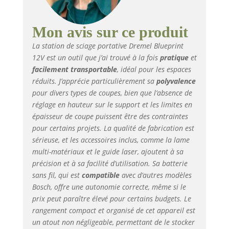
Coupez les matériaux
de bricolage les plus
courants tels que les
Mon avis sur ce produit
plinthes, les
La station de sciage portative Dremel Blueprint
revêtements de sol en
12V est un outil que j’ai trouvé à la fois
pratique
et
vinyle ou stratifié, les
facilement transportable
, idéal pour les espaces
décorations murales et
bien plus encore. Des
réduits. J’apprécie particulièrement sa
polyvalence
coupes claires avec la
pour divers types de coupes, bien que l’absence de
ligne laser : visualisez
réglage en hauteur sur le support et les limites en
vos coupes en temps
épaisseur de coupe puissent être des contraintes
réel avec notre guide
pour certains projets. La qualité de fabrication est
de ligne laser intégré
sérieuse, et les accessoires inclus, comme la lame
pour obtenir des
multi-matériaux et le guide laser, ajoutent à sa
résultats précis à
précision et à sa facilité d’utilisation. Sa batterie
chaque fois - les
sans fil, qui est
compatible
avec d’autres modèles
erreurs sont
Bosch, offre une autonomie correcte, même si le
minimisées, l'efficacité
est maximisée ; laser
prix peut paraître élevé pour certains budgets. Le
de classe 1, <.39mW
rangement compact et organisé de cet appareil est
(650 nm). Idéale pour
un atout non négligeable, permettant de le stocker