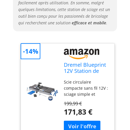
les petits espaces :
facilement après utilisation. En somme, malgré
Idéale pour tous les
quelques limitations, cette station de sciage est un
bricoleurs,
outil bien conçu pour les passionnés de bricolage
propriétaires ou
qui recherchent une solution
efficace et mobile
.
locataires, souhaitant
d'une scie polyvalente
peu encombrante. La
station de sciage
portable se range
-14%
facilement pour
s'adapter aux espaces
Dremel Blueprint
restreints tels que les
12V Station de
placards, les garages
Sciage Portative
ou sous des meubles.
Scie circulaire
avec 1x Scie
Coupez dans
compacte sans fil 12V :
compacte sans fil
différents matériaux :
sciage simple et
12V, 1x Station de
réalisez rapidement
rapide avec moteur
sciage, 1x lame
199,99 €
différents types de
12V sans charbon ;
multi-matériaux,
171,83 €
coupes dans différents
pour plus de
1x guide de
matériaux comme le
puissance, d'efficacité,
coupe, 2x Serre-
bois, le stratifié, le
moins d'entretien et
joints
métal non ferreux et le