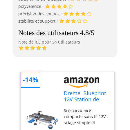
polyvalence :
précision des coupes :
stabilité et support :
Notes des utilisateurs 4.8/5
Note de 4.8 pour 54 utilisateurs
-14%
Dremel Blueprint
12V Station de
Sciage Portative
Scie circulaire
avec 1x Scie
compacte sans fil 12V :
compacte sans fil
sciage simple et
12V, 1x Station de
rapide avec moteur
sciage, 1x lame