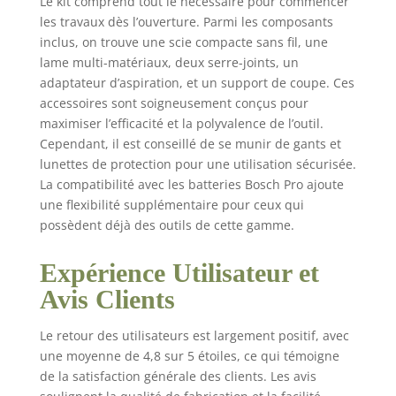
Le kit comprend tout le nécessaire pour commencer
station de sciage
les travaux dès l’ouverture. Parmi les composants
portable se range
facilement pour
inclus, on trouve une scie compacte sans fil, une
s'adapter aux espaces
lame multi-matériaux, deux serre-joints, un
restreints tels que les
adaptateur d’aspiration, et un support de coupe. Ces
placards, les garages
accessoires sont soigneusement conçus pour
ou sous des meubles.
maximiser l’efficacité et la polyvalence de l’outil.
Coupez dans
Cependant, il est conseillé de se munir de gants et
différents matériaux :
lunettes de protection pour une utilisation sécurisée.
réalisez rapidement
La compatibilité avec les batteries Bosch Pro ajoute
différents types de
une flexibilité supplémentaire pour ceux qui
coupes dans différents
possèdent déjà des outils de cette gamme.
matériaux comme le
bois, le stratifié, le
métal non ferreux et le
Expérience Utilisateur et
plastique. Rails de
Avis Clients
guidage intégrés :
Pour des coupes
Le retour des utilisateurs est largement positif, avec
rapides, il suffit de
une moyenne de 4,8 sur 5 étoiles, ce qui témoigne
serrer le matériau
avec les serres-joints
de la satisfaction générale des clients. Les avis
et de faire glisser la