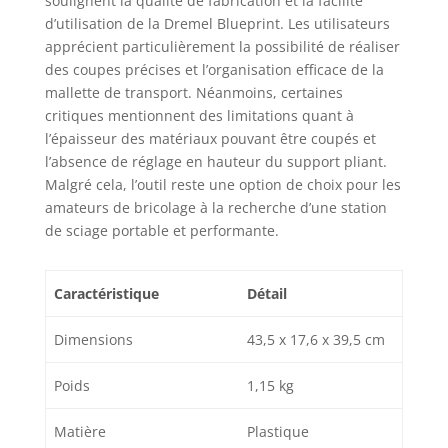
soulignent la qualité de fabrication et la facilité
scie le long des rails
d’utilisation de la Dremel Blueprint. Les utilisateurs
de guidage. 3 ans de
apprécient particulièrement la possibilité de réaliser
garantie Dremel : 2
des coupes précises et l’organisation efficace de la
ans de garantie.
mallette de transport. Néanmoins, certaines
Obtenez 1 an
critiques mentionnent des limitations quant à
supplémentaire en
l’épaisseur des matériaux pouvant être coupés et
enregistrant votre outil
l’absence de réglage en hauteur du support pliant.
Dremel sur MyDremel.
Malgré cela, l’outil reste une option de choix pour les
Système Dremel
amateurs de bricolage à la recherche d’une station
Blueprint : fait partie
du système d'outils de
de sciage portable et performante.
bricolage polyvalents
et faciles à utiliser de
Dremel, conçu pour
Caractéristique
Détail
tous ceux qui
souhaitent réaliser
Dimensions
43,5 x 17,6 x 39,5 cm
plus de projets avec
moins d'outils.
Poids
1,15 kg
Matière
Plastique