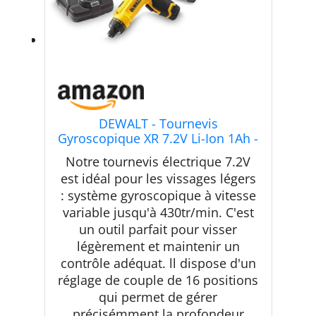
DEWALT - Tournevis
Gyroscopique XR 7.2V Li-Ion 1Ah -
DCF680G2-QW - Tournevis
Notre tournevis électrique 7.2V
Électrique sans Fil avec Coffret, 2
est idéal pour les vissages légers
Éclairages LED, 2 Batteries /
: système gyroscopique à vitesse
Chargeur - Vitesse 0-430tr/min -
Mandrin ¼”
variable jusqu'à 430tr/min. C'est
un outil parfait pour visser
légèrement et maintenir un
contrôle adéquat. ll dispose d'un
réglage de couple de 16 positions
qui permet de gérer
précisémment la profondeur