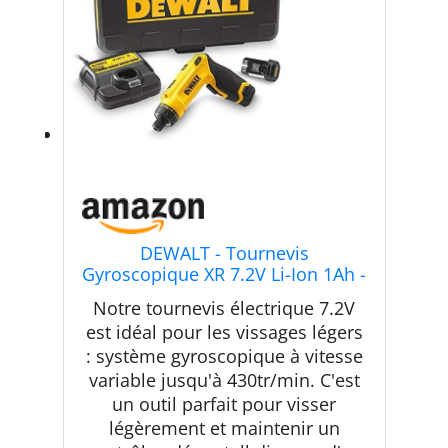
DEWALT - Tournevis
Gyroscopique XR 7.2V Li-Ion 1Ah -
DCF680G2-QW - Tournevis
Notre tournevis électrique 7.2V
Électrique sans Fil avec Coffret, 2
est idéal pour les vissages légers
Éclairages LED, 2 Batteries /
: système gyroscopique à vitesse
Chargeur - Vitesse 0-430tr/min -
Mandrin ¼”
variable jusqu'à 430tr/min. C'est
un outil parfait pour visser
légèrement et maintenir un