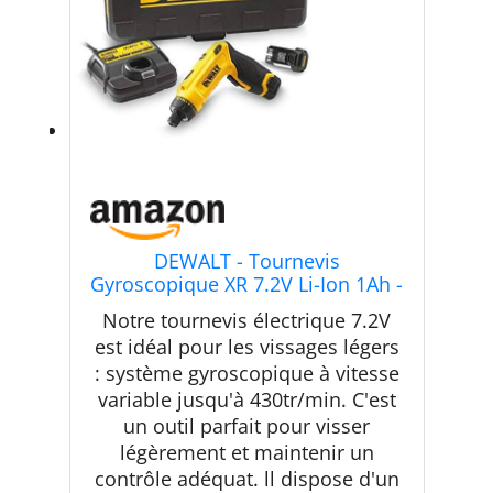
DEWALT - Tournevis
Gyroscopique XR 7.2V Li-Ion 1Ah -
DCF680G2-QW - Tournevis
Notre tournevis électrique 7.2V
Électrique sans Fil avec Coffret, 2
est idéal pour les vissages légers
Éclairages LED, 2 Batteries /
: système gyroscopique à vitesse
Chargeur - Vitesse 0-430tr/min -
Mandrin ¼”
variable jusqu'à 430tr/min. C'est
un outil parfait pour visser
légèrement et maintenir un
contrôle adéquat. ll dispose d'un