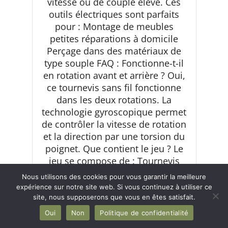
vitesse ou de couple élevé. Ces
outils électriques sont parfaits
pour : Montage de meubles
petites réparations à domicile
Perçage dans des matériaux de
type souple FAQ : Fonctionne-t-il
en rotation avant et arrière ? Oui,
ce tournevis sans fil fonctionne
dans les deux rotations. La
technologie gyroscopique permet
de contrôler la vitesse de rotation
et la direction par une torsion du
poignet. Que contient le jeu ? Le
jeu se compose de : Tournevis
sans fil DEWALT DCF680G2
Nous utilisons des cookies pour vous garantir la meilleure
Chargeur de batterie 7,2 V. 2
expérience sur notre site web. Si vous continuez à utiliser ce
batteries Li-Ion 7,2 V 1 Ah Boîtier
site, nous supposerons que vous en êtes satisfait.
de kit Perceuses DeWalt DEWALT,
Oui
Non
Politique de confidentialité
Robustesse garantie : Depuis