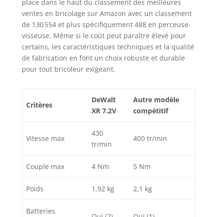
place dans le haut du classement des meilleures
ventes en bricolage sur Amazon avec un classement
de 130 554 et plus spécifiquement 488 en perceuse-
visseuse. Même si le coût peut paraître élevé pour
certains, les caractéristiques techniques et la qualité
de fabrication en font un choix robuste et durable
pour tout bricoleur exigeant.
DeWalt
Autre modèle
Critères
XR 7.2V
compétitif
430
Vitesse max
400 tr/min
tr/min
Couple max
4 Nm
5 Nm
Poids
1,92 kg
2,1 kg
Batteries
Oui (2)
Oui (1)